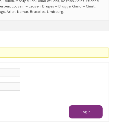
 Toulon, Montpellier, Douai et Lens, Avignon, Saint-Etienne.
erpen, Louvain – Leuven, Bruges – Brugge, Gand – Gent,
ege, Arlon, Namur, Bruxelles, Limbourg.
Log In