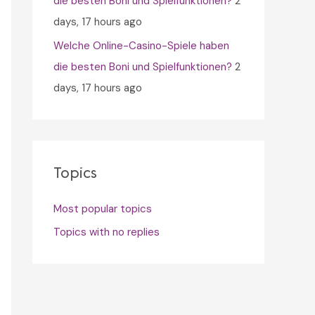
die besten Boni und Spielfunktionen?
2
days, 17 hours ago
Welche Online-Casino-Spiele haben
die besten Boni und Spielfunktionen?
2
days, 17 hours ago
Topics
Most popular topics
Topics with no replies