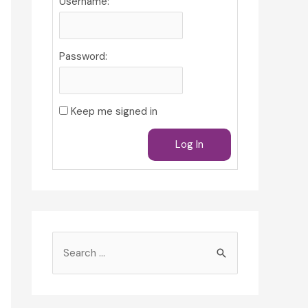
Username:
Password:
Keep me signed in
Log In
S
e
a
r