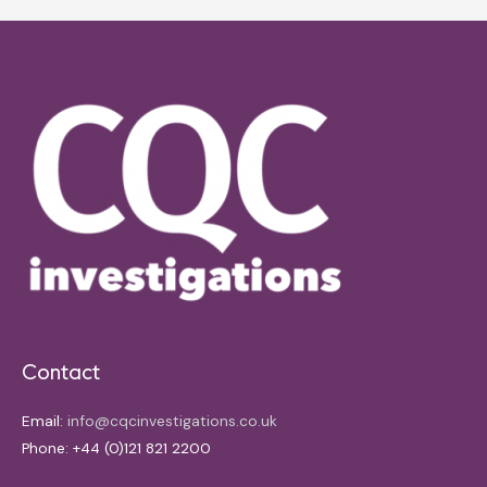
Contact
Email:
info@cqcinvestigations.co.uk
Phone: +44 (0)121 821 2200