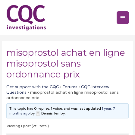
Skip
to
Main
content
Menu
misoprostol achat en ligne
misoprostol sans
ordonnance prix
Get support with the CQC
›
Forums
›
CQC Interview
Questions
›
misoprostol achat en ligne misoprostol sans
ordonnance prix
This topic has 0 replies, 1 voice, and was last updated
1 year, 7
months ago
by
DennisHemby.
Viewing 1 post (of 1 total)