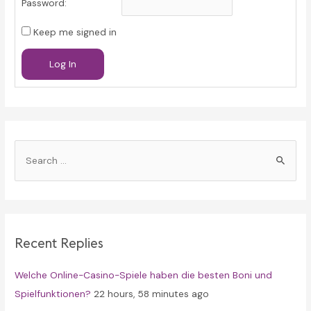
Password:
Keep me signed in
Log In
S
e
a
r
c
Recent Replies
h
f
Welche Online-Casino-Spiele haben die besten Boni und
o
Spielfunktionen?
22 hours, 58 minutes ago
r