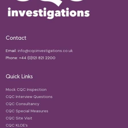
Contact
Email:
info@cqcinvestigations.co.uk
Phone: +44 (0)121 821 2200
Quick Links
Mock CQC Inspection
CQC Interview Questions
CQC Consultancy
CQC Special Measures
CQC Site Visit
CQC KLOE’s