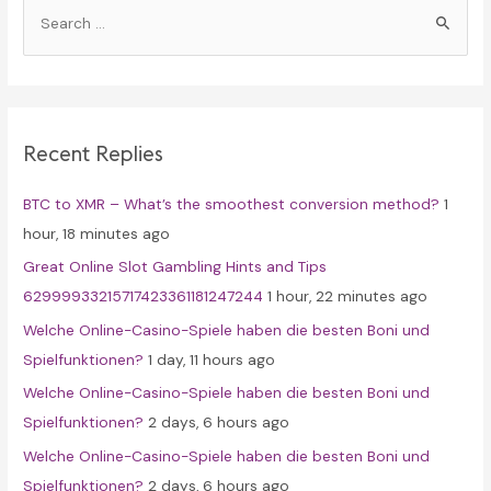
S
e
a
r
c
Recent Replies
h
f
BTC to XMR – What’s the smoothest conversion method?
1
o
hour, 18 minutes ago
r
Great Online Slot Gambling Hints and Tips
:
62999933215717423361181247244
1 hour, 22 minutes ago
Welche Online-Casino-Spiele haben die besten Boni und
Spielfunktionen?
1 day, 11 hours ago
Welche Online-Casino-Spiele haben die besten Boni und
Spielfunktionen?
2 days, 6 hours ago
Welche Online-Casino-Spiele haben die besten Boni und
Spielfunktionen?
2 days, 6 hours ago