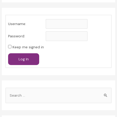
Username:
Password:
Keep me signed in
Log In
S
e
a
r