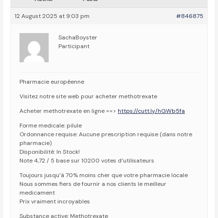
12 August 2025 at 9:03 pm
#846875
SachaBoyster
Participant
Pharmacie européenne
Visitez notre site web pour acheter methotrexate
Acheter methotrexate en ligne ==>
https://cutt.ly/hGWb5fa
Forme medicale: pilule
Ordonnance requise: Aucune prescription requise (dans notre
pharmacie)
Disponibilité: In Stock!
Note 4,72 / 5 base sur 10200 votes d’utilisateurs
Toujours jusqu’à 70% moins cher que votre pharmacie locale
Nous sommes fiers de fournir a nos clients le meilleur
medicament
Prix vraiment incroyables
Substance active: Methotrexate