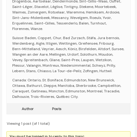
Drogenbos, Aartselaar, Dendermonde, Sint-Gillis-Waas, Ouffet,
Saint-Léger, Stavelot, Léglise, Tintigny, Stekene, Moortebeek,
Waimes, Zomergem, Rotselaar, Waremme, Hemiksem, Ardooie,
Sint-Jans-Molenbeek, Messancy, Wevelgem, Roeulx, Yvoir,
Erquelinnes, Saint-Gilles, Tessenderlo, Balen, Turnhout,
Florennes, Wanze.
Suisse: Baden, Coppet, Chur, Bad Zurzach, Stäfa, Jura bernois,
Werdenberg, Aigle, Ittigen, Wettingen, Greifensee, Fribourg,
Bern-Mittelland, Veyrier, Aesch, Köniz, Birsfelden, Altdorf, Sursee,
Wangen an der Aare, Mellingen, Urdorf, Solothurn, Moudon,
Vevey, Spreitenbach, Glane, Saint-Prex, Laupen, Wetzikon,
Plessur, Valangin, Montreux, Niedersimmental, Schwyz, Prilly,
Lebern, Stans, Chiasso, La Tour-de-Peilz, Zofingen, Huttwil.
Canada: Ontario, St. Boniface, Edmundston, New Brunswick,
Ottawa, Bathurst, Dieppe, Manitoba, Sherbrooke, Campbellton,
Caraquet, Gatineau, Moncton, Edmunston, Montreal, Tracadie,
Dalhousie, Trois-Rivieres, Québec City.
Author
Posts
Viewing 1 post (of 1 total)
You must be logged in to reply to this topic.