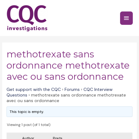
Skip
to
Main
content
Menu
methotrexate sans
ordonnance methotrexate
avec ou sans ordonnance
Get support with the CQC
›
Forums
›
CQC Interview
Questions
›
methotrexate sans ordonnance methotrexate
avec ou sans ordonnance
This topic is empty.
Viewing 1 post (of 1 total)
Author
Posts