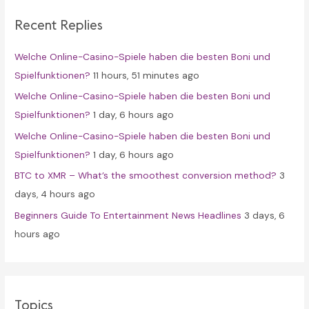
c
Recent Replies
h
f
Welche Online-Casino-Spiele haben die besten Boni und
o
Spielfunktionen?
11 hours, 51 minutes ago
r
Welche Online-Casino-Spiele haben die besten Boni und
:
Spielfunktionen?
1 day, 6 hours ago
Welche Online-Casino-Spiele haben die besten Boni und
Spielfunktionen?
1 day, 6 hours ago
BTC to XMR – What’s the smoothest conversion method?
3
days, 4 hours ago
Beginners Guide To Entertainment News Headlines
3 days, 6
hours ago
Topics