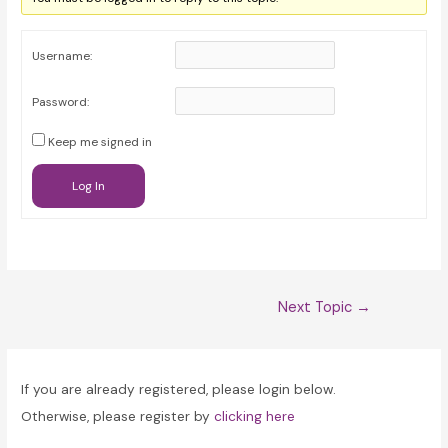
Username:
Password:
Keep me signed in
Log In
Post
Next Topic
→
navigation
If you are already registered, please login below.
Otherwise, please register by
clicking here