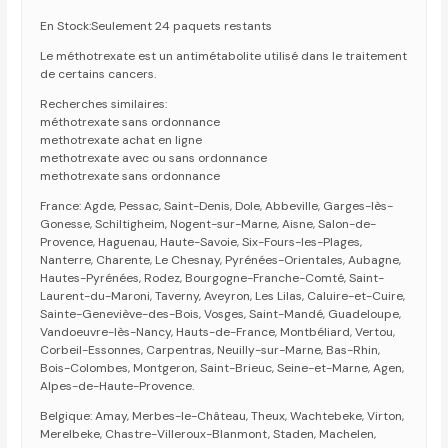
En Stock:Seulement 24 paquets restants
Le méthotrexate est un antimétabolite utilisé dans le traitement
de certains cancers.
Recherches similaires:
méthotrexate sans ordonnance
methotrexate achat en ligne
methotrexate avec ou sans ordonnance
methotrexate sans ordonnance
France: Agde, Pessac, Saint-Denis, Dole, Abbeville, Garges-lès-
Gonesse, Schiltigheim, Nogent-sur-Marne, Aisne, Salon-de-
Provence, Haguenau, Haute-Savoie, Six-Fours-les-Plages,
Nanterre, Charente, Le Chesnay, Pyrénées-Orientales, Aubagne,
Hautes-Pyrénées, Rodez, Bourgogne-Franche-Comté, Saint-
Laurent-du-Maroni, Taverny, Aveyron, Les Lilas, Caluire-et-Cuire,
Sainte-Geneviève-des-Bois, Vosges, Saint-Mandé, Guadeloupe,
Vandoeuvre-lès-Nancy, Hauts-de-France, Montbéliard, Vertou,
Corbeil-Essonnes, Carpentras, Neuilly-sur-Marne, Bas-Rhin,
Bois-Colombes, Montgeron, Saint-Brieuc, Seine-et-Marne, Agen,
Alpes-de-Haute-Provence.
Belgique: Amay, Merbes-le-Château, Theux, Wachtebeke, Virton,
Merelbeke, Chastre-Villeroux-Blanmont, Staden, Machelen,