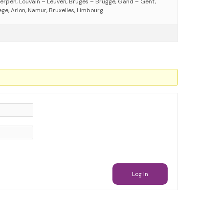
erpen, Louvain – Leuven, Bruges – Brugge, Gand – Gent,
ege, Arlon, Namur, Bruxelles, Limbourg.
Log In