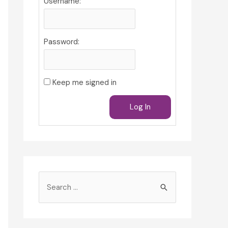
Username:
Password:
Keep me signed in
Log In
S
e
a
r