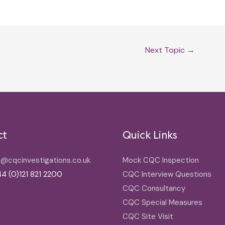
Next Topic
→
ct
Quick Links
o@cqcinvestigations.co.uk
Mock CQC Inspection
4 (0)121 821 2200
CQC Interview Questions
CQC Consultancy
CQC Special Measures
CQC Site Visit