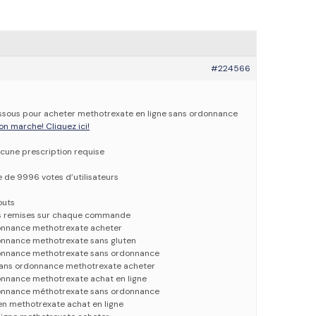
#224566
dessous pour acheter methotrexate en ligne sans ordonnance
on marche! Cliquez ici!
cune prescription requise
e de 9996 votes d’utilisateurs
outs
es remises sur chaque commande
onnance methotrexate acheter
onnance methotrexate sans gluten
onnance methotrexate sans ordonnance
sans ordonnance methotrexate acheter
nnance methotrexate achat en ligne
onnance méthotrexate sans ordonnance
en methotrexate achat en ligne