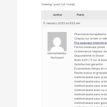
Viewing 1 post (of 1 total)
Author
Posts
11 January 2025 at 8:23 am
Pharmacie européenne
Cliquez sur le lien ci-
Prix speciaux internet b
Forme medicale: pilule
Ordonnance requise: Au
DennisHemby
Disponibilité: In Stock!
Participant
Note 4,65 / 5 sur la bas
Satisfaction garantie
Economisez temps et c
Pilules bonus et grand
methotrexate sans ord
methotrexate sans ord
methotrexate sans ord
methotrexate avec ou 
methotrexate sans ordo
méthotrexate sans ord
methotrexate sans glut