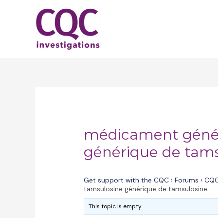
Skip
to
content
médicament génér
générique de tams
Get support with the CQC
›
Forums
›
CQC
tamsulosine générique de tamsulosine
This topic is empty.