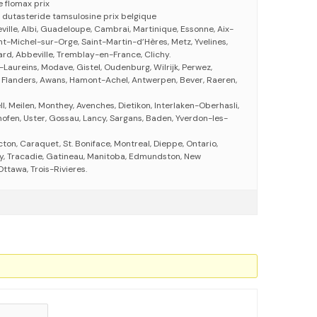
 flomax prix
 dutasteride tamsulosine prix belgique
ille, Albi, Guadeloupe, Cambrai, Martinique, Essonne, Aix-
nt-Michel-sur-Orge, Saint-Martin-d’Hères, Metz, Yvelines,
ard, Abbeville, Tremblay-en-France, Clichy.
-Laureins, Modave, Gistel, Oudenburg, Wilrijk, Perwez,
t Flanders, Awans, Hamont-Achel, Antwerpen, Bever, Raeren,
l, Meilen, Monthey, Avenches, Dietikon, Interlaken-Oberhasli,
hofen, Uster, Gossau, Lancy, Sargans, Baden, Yverdon-les-
on, Caraquet, St. Boniface, Montreal, Dieppe, Ontario,
y, Tracadie, Gatineau, Manitoba, Edmundston, New
ttawa, Trois-Rivieres.