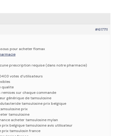
#617711
essous pour acheter flomax
 pharmacie
ucune prescription requise (dans notre pharmacie)
0403 votes d’utilisateurs
xibles
e qualite
es remises sur chaque commande
ateur générique de tamsulosine
 dutasteride tamsulosine prix belgique
tamsulosine prix
eter tamsulosine
nance acheter tamsulosine mylan
prix belgique tamsulosine avis utilisateur
 prix tamsulosin france