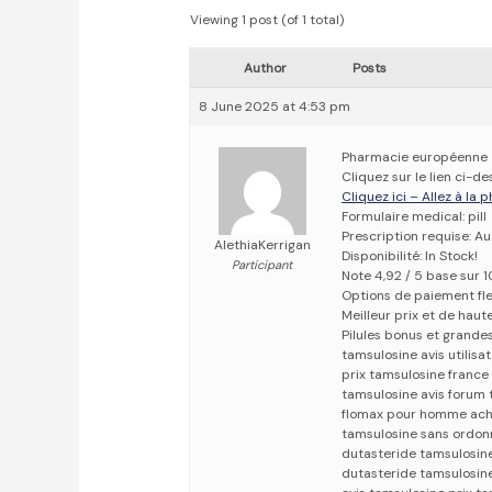
Viewing 1 post (of 1 total)
Author
Posts
8 June 2025 at 4:53 pm
Pharmacie européenne
Cliquez sur le lien ci-d
Cliquez ici – Allez à la
Formulaire medical: pill
Prescription requise: A
AlethiaKerrigan
Disponibilité: In Stock!
Participant
Note 4,92 / 5 base sur 1
Options de paiement fle
Meilleur prix et de haut
Pilules bonus et grand
tamsulosine avis utilis
prix tamsulosine france
tamsulosine avis forum 
flomax pour homme ach
tamsulosine sans ordon
dutasteride tamsulosine 
dutasteride tamsulosine