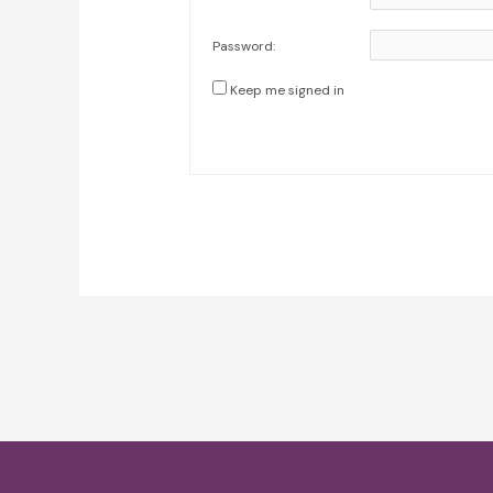
Password:
Keep me signed in
Post
navigation