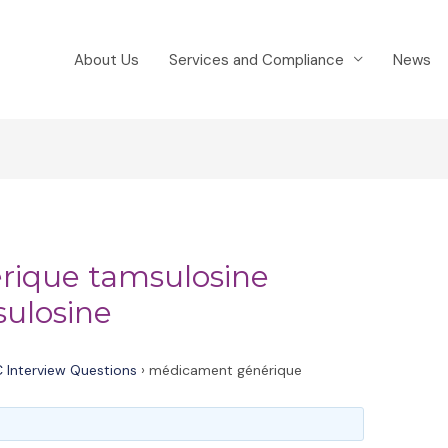
About Us
Services and Compliance
News
ique tamsulosine
ulosine
 Interview Questions
›
médicament générique