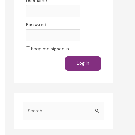
Username:
Password:
Keep me signed in
Log In
S
e
a
r