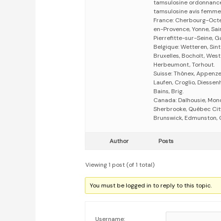
tamsulosine ordonnance
tamsulosine avis femme
France: Cherbourg-Octev
en-Provence, Yonne, Sai
Pierrefitte-sur-Seine, G
Belgique: Wetteren, Sint
Bruxelles, Bocholt, Wes
Herbeumont, Torhout.
Suisse: Thônex, Appenzel
Laufen, Croglio, Diessen
Bains, Brig.
Canada: Dalhousie, Monct
Sherbrooke, Québec Cit
Brunswick, Edmunston, O
Author
Posts
Viewing 1 post (of 1 total)
You must be logged in to reply to this topic.
Username: