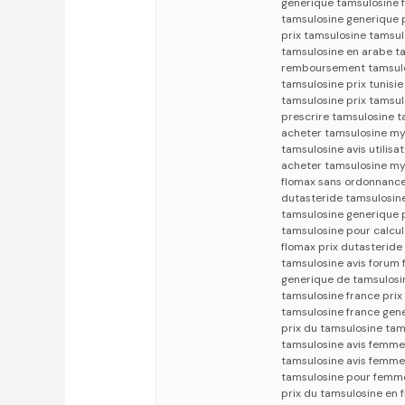
generique tamsulosine
tamsulosine generique p
prix tamsulosine tamsu
tamsulosine en arabe t
remboursement tamsulo
tamsulosine prix tunisi
tamsulosine prix tamsul
prescrire tamsulosine 
acheter tamsulosine my
tamsulosine avis utili
acheter tamsulosine my
flomax sans ordonnanc
dutasteride tamsulosin
tamsulosine generique p
tamsulosine pour calcu
flomax prix dutasteride
tamsulosine avis forum 
generique de tamsulosin
tamsulosine france prix
tamsulosine france gen
prix du tamsulosine tam
tamsulosine avis femme
tamsulosine avis femme
tamsulosine pour femm
prix du tamsulosine en