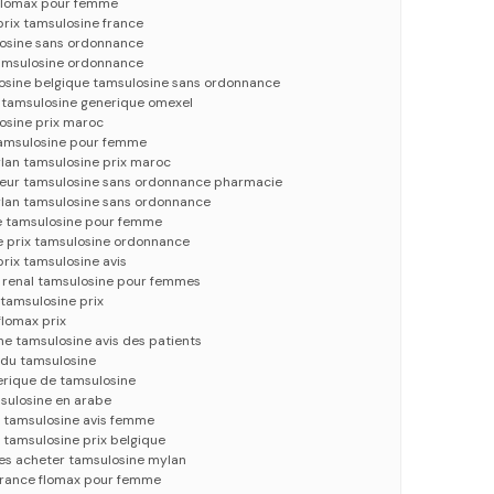
 flomax pour femme
rix tamsulosine france
losine sans ordonnance
amsulosine ordonnance
sine belgique tamsulosine sans ordonnance
e tamsulosine generique omexel
osine prix maroc
tamsulosine pour femme
lan tamsulosine prix maroc
sateur tamsulosine sans ordonnance pharmacie
lan tamsulosine sans ordonnance
e tamsulosine pour femme
e prix tamsulosine ordonnance
rix tamsulosine avis
l renal tamsulosine pour femmes
 tamsulosine prix
flomax prix
e tamsulosine avis des patients
 du tamsulosine
erique de tamsulosine
sulosine en arabe
 tamsulosine avis femme
 tamsulosine prix belgique
es acheter tamsulosine mylan
 france flomax pour femme