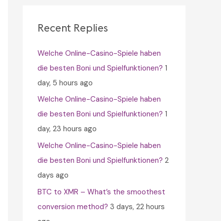
c
h
Recent Replies
f
Welche Online-Casino-Spiele haben
o
die besten Boni und Spielfunktionen?
1
r
day, 5 hours ago
:
Welche Online-Casino-Spiele haben
die besten Boni und Spielfunktionen?
1
day, 23 hours ago
Welche Online-Casino-Spiele haben
die besten Boni und Spielfunktionen?
2
days ago
BTC to XMR – What’s the smoothest
conversion method?
3 days, 22 hours