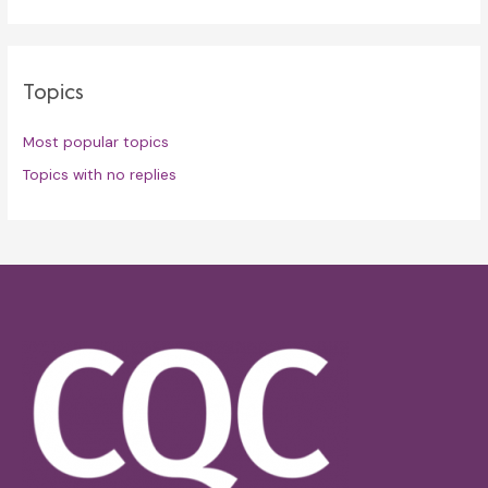
Topics
Most popular topics
Topics with no replies