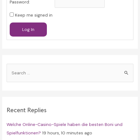
Password:
Keep me signed in
Log In
S
e
a
r
c
Recent Replies
h
f
Welche Online-Casino-Spiele haben die besten Boni und
o
Spielfunktionen?
19 hours, 10 minutes ago
r