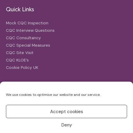
Quick Links
Mock CQC Inspection
CQC Interview Questions
CQC Consultancy
CQC Special Measures
CQC Site Visit
CQC KLOE’s
Cookie Policy UK
Search
We use cookies to optimise our website and our service.
Search
for:
Accept cookies
Deny