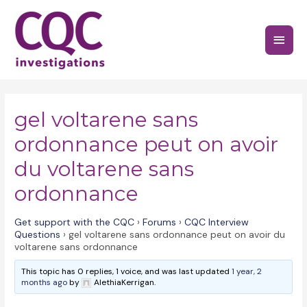
Skip
to
Main
content
Menu
gel voltarene sans
ordonnance peut on avoir
du voltarene sans
ordonnance
Get support with the CQC
›
Forums
›
CQC Interview
Questions
›
gel voltarene sans ordonnance peut on avoir du
voltarene sans ordonnance
This topic has 0 replies, 1 voice, and was last updated
1 year, 2
months ago
by
AlethiaKerrigan.