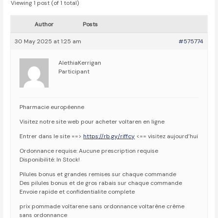
Viewing 1 post (of 1 total)
Author
Posts
30 May 2025 at 1:25 am
#575774
AlethiaKerrigan
Participant
Pharmacie européenne
Visitez notre site web pour acheter voltaren en ligne
Entrer dans le site ==>
https://rb.gy/riffcy
<== visitez aujourd’hui
Ordonnance requise: Aucune prescription requise
Disponibilité: In Stock!
Pilules bonus et grandes remises sur chaque commande
Des pilules bonus et de gros rabais sur chaque commande
Envoie rapide et confidentialite complete
prix pommade voltarene sans ordonnance voltarène crème
sans ordonnance