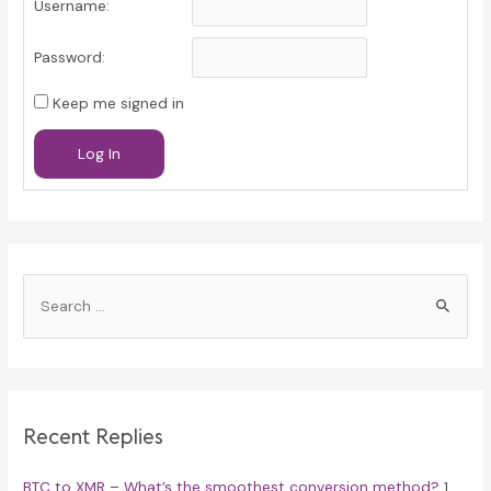
Username:
Password:
Keep me signed in
Log In
S
e
a
r
c
Recent Replies
h
f
BTC to XMR – What’s the smoothest conversion method?
1