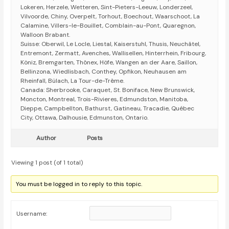
Lokeren, Herzele, Wetteren, Sint-Pieters-Leeuw, Londerzeel,
Vilvoorde, Chiny, Overpelt, Torhout, Boechout, Waarschoot, La
Calamine, Villers-le-Bouillet, Comblain-au-Pont, Quaregnon,
Walloon Brabant.
Suisse: Oberwil, Le Locle, Liestal, Kaiserstuhl, Thusis, Neuchâtel,
Entremont, Zermatt, Avenches, Wallisellen, Hinterrhein, Fribourg,
Köniz, Bremgarten, Thônex, Höfe, Wangen an der Aare, Saillon,
Bellinzona, Wiedlisbach, Conthey, Opfikon, Neuhausen am
Rheinfall, Bülach, La Tour-de-Trême.
Canada: Sherbrooke, Caraquet, St. Boniface, New Brunswick,
Moncton, Montreal, Trois-Rivieres, Edmundston, Manitoba,
Dieppe, Campbellton, Bathurst, Gatineau, Tracadie, Québec
City, Ottawa, Dalhousie, Edmunston, Ontario.
Author
Posts
Viewing 1 post (of 1 total)
You must be logged in to reply to this topic.
Username: