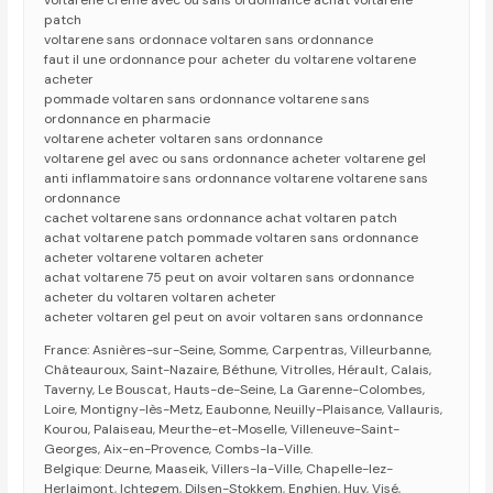
voltarene creme avec ou sans ordonnance achat voltarene
patch
voltarene sans ordonnace voltaren sans ordonnance
faut il une ordonnance pour acheter du voltarene voltarene
acheter
pommade voltaren sans ordonnance voltarene sans
ordonnance en pharmacie
voltarene acheter voltaren sans ordonnance
voltarene gel avec ou sans ordonnance acheter voltarene gel
anti inflammatoire sans ordonnance voltarene voltarene sans
ordonnance
cachet voltarene sans ordonnance achat voltaren patch
achat voltarene patch pommade voltaren sans ordonnance
acheter voltarene voltaren acheter
achat voltarene 75 peut on avoir voltaren sans ordonnance
acheter du voltaren voltaren acheter
acheter voltaren gel peut on avoir voltaren sans ordonnance
France: Asnières-sur-Seine, Somme, Carpentras, Villeurbanne,
Châteauroux, Saint-Nazaire, Béthune, Vitrolles, Hérault, Calais,
Taverny, Le Bouscat, Hauts-de-Seine, La Garenne-Colombes,
Loire, Montigny-lès-Metz, Eaubonne, Neuilly-Plaisance, Vallauris,
Kourou, Palaiseau, Meurthe-et-Moselle, Villeneuve-Saint-
Georges, Aix-en-Provence, Combs-la-Ville.
Belgique: Deurne, Maaseik, Villers-la-Ville, Chapelle-lez-
Herlaimont, Ichtegem, Dilsen-Stokkem, Enghien, Huy, Visé,