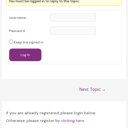
You must be logged in to reply to this topic.
Username:
Password:
Keep me signed in
Log In
Post
Next Topic
→
navigation
If you are already registered, please login below.
Otherwise, please register by
clicking here