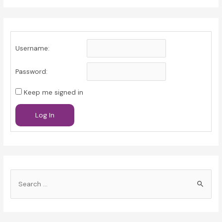
Username:
Password:
Keep me signed in
Log In
S
e
a
r