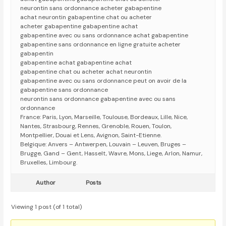
neurontin sans ordonnance acheter gabapentine
achat neurontin gabapentine chat ou acheter
acheter gabapentine gabapentine achat
gabapentine avec ou sans ordonnance achat gabapentine
gabapentine sans ordonnance en ligne gratuite acheter
gabapentin
gabapentine achat gabapentine achat
gabapentine chat ou acheter achat neurontin
gabapentine avec ou sans ordonnance peut on avoir de la
gabapentine sans ordonnance
neurontin sans ordonnance gabapentine avec ou sans
ordonnance
France: Paris, Lyon, Marseille, Toulouse, Bordeaux, Lille, Nice,
Nantes, Strasbourg, Rennes, Grenoble, Rouen, Toulon,
Montpellier, Douai et Lens, Avignon, Saint-Etienne.
Belgique: Anvers – Antwerpen, Louvain – Leuven, Bruges –
Brugge, Gand – Gent, Hasselt, Wavre, Mons, Liege, Arlon, Namur,
Bruxelles, Limbourg.
Author
Posts
Viewing 1 post (of 1 total)