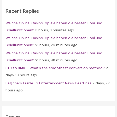
c
Recent Replies
h
f
Welche Online-Casino-Spiele haben die besten Boni und
o
Spielfunktionen?
3 hours, 3 minutes ago
r
Welche Online-Casino-Spiele haben die besten Boni und
:
Spielfunktionen?
21 hours, 26 minutes ago
Welche Online-Casino-Spiele haben die besten Boni und
Spielfunktionen?
21 hours, 48 minutes ago
BTC to XMR – What’s the smoothest conversion method?
2
days, 19 hours ago
Beginners Guide To Entertainment News Headlines
2 days, 22
hours ago
Topics