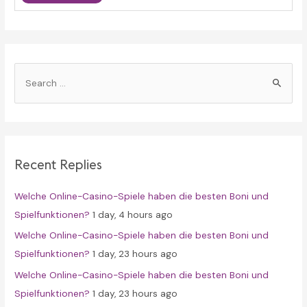
S
e
a
r
c
Recent Replies
h
f
Welche Online-Casino-Spiele haben die besten Boni und
o
Spielfunktionen?
1 day, 4 hours ago
r
Welche Online-Casino-Spiele haben die besten Boni und
:
Spielfunktionen?
1 day, 23 hours ago
Welche Online-Casino-Spiele haben die besten Boni und
Spielfunktionen?
1 day, 23 hours ago