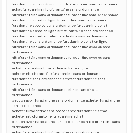
furadantine sans ordonnance nitrofurantoïne sans ordonnance
achat furadantine nitrofurantoïne sans ordonnance
nitrofurantoine sans ordonnance furadantine sans ordonnance
furadantine achat en ligne furadantine sans ordonnance
furadantine avec ou sans ordonnance furadantine achat
furadantine achat en ligne nitrofurantoïne sans ordonnance
furadantine achat acheter furadantine sans ordonnance
furadantine sans ordonnance furadantine achat en ligne
nitrofurantoine sans ordonnance furadantine avec ou sans
ordonnance
nitrofurantoïne sans ordonnance furadantine avec ou sans
ordonnance
achat furadantine furadantine achat en ligne
acheter nitrofurantoïne furadantine sans ordonnance
furadantine sans ordonnance acheter furadantine sans
ordonnance
nitrofurantoïne sans ordonnance nitrofurantoine sans
ordonnance
peut on avoir furadantine sans ordonnance acheter furadantine
sans ordonnance
acheter furadantine sans ordonnance furadantine achat
acheter nitrofurantoïne furadantine achat
peut on avoir furadantine sans ordonnance nitrofurantoine sans
ordonnance
achat furadantine nitrofurantoine sans ordonnance