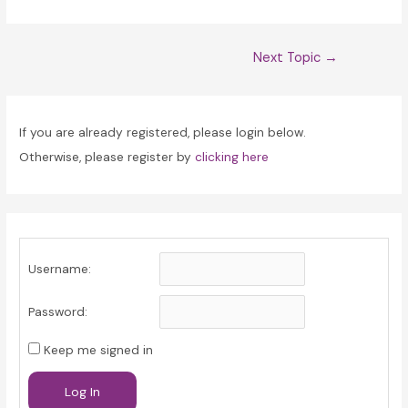
Post
Next Topic
→
navigation
If you are already registered, please login below.
Otherwise, please register by
clicking here
Username:
Password:
Keep me signed in
Log In