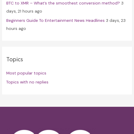
BTC to XMR – What’s the smoothest conversion method?
3
days, 21 hours ago
Beginners Guide To Entertainment News Headlines
3 days, 23
hours ago
Topics
Most popular topics
Topics with no replies