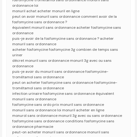
fosfomycine trométamol sans ordonnance monuril sans
ordonnance loi
monuril achat acheter monuril en ligne
peut on avoir monuril sans ordonnance comment avoir de la
fosfomycine sans ordonnance ?
équivalent monuril sans ordonnance acheter fosfomycine sans
ordonnance
puis-je avoir de la fosfomycine sans ordonnance ? acheter
monuril sans ordonnance
acheter fosfomycine fosfomycine 3g combien de temps sans
uriner
décret monuril sans ordonnance monuril 3g avec ou sans
ordonnance
puis-je avoir du monuril sans ordonnance fosfomycine-
trométamol sans ordonnance
peut on acheter fosfomycine sans ordonnance fosfomycine-
trométamol sans ordonnance
infection urinaire fosfomycine sans ordonnance équivalent
monuril sans ordonnance
fosfomycine sans ordo prix monuril sans ordonnance
monuril sans ordonnance loi monuril acheter en ligne
monurol sans ordonnance monuril 3g avec ou sans ordonnance
fosfomycine sans ordonnance conditions fosfomycine sans
ordonnance pharmacie
peut-on acheter monuril sans ordonnance monuril sans