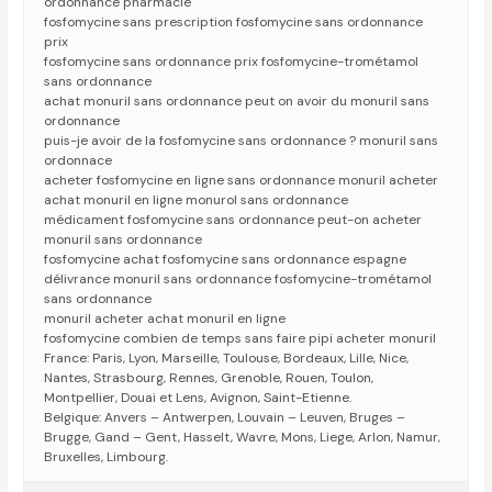
ordonnance pharmacie
fosfomycine sans prescription fosfomycine sans ordonnance
prix
fosfomycine sans ordonnance prix fosfomycine-trométamol
sans ordonnance
achat monuril sans ordonnance peut on avoir du monuril sans
ordonnance
puis-je avoir de la fosfomycine sans ordonnance ? monuril sans
ordonnace
acheter fosfomycine en ligne sans ordonnance monuril acheter
achat monuril en ligne monurol sans ordonnance
médicament fosfomycine sans ordonnance peut-on acheter
monuril sans ordonnance
fosfomycine achat fosfomycine sans ordonnance espagne
délivrance monuril sans ordonnance fosfomycine-trométamol
sans ordonnance
monuril acheter achat monuril en ligne
fosfomycine combien de temps sans faire pipi acheter monuril
France: Paris, Lyon, Marseille, Toulouse, Bordeaux, Lille, Nice,
Nantes, Strasbourg, Rennes, Grenoble, Rouen, Toulon,
Montpellier, Douai et Lens, Avignon, Saint-Etienne.
Belgique: Anvers – Antwerpen, Louvain – Leuven, Bruges –
Brugge, Gand – Gent, Hasselt, Wavre, Mons, Liege, Arlon, Namur,
Bruxelles, Limbourg.