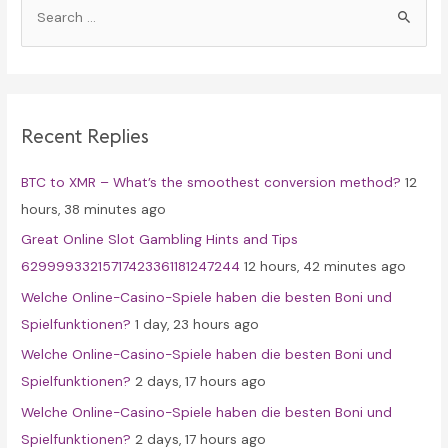
e
a
r
c
Recent Replies
h
f
BTC to XMR – What’s the smoothest conversion method?
12
o
hours, 38 minutes ago
r
Great Online Slot Gambling Hints and Tips
:
62999933215717423361181247244
12 hours, 42 minutes ago
Welche Online-Casino-Spiele haben die besten Boni und
Spielfunktionen?
1 day, 23 hours ago
Welche Online-Casino-Spiele haben die besten Boni und
Spielfunktionen?
2 days, 17 hours ago
Welche Online-Casino-Spiele haben die besten Boni und
Spielfunktionen?
2 days, 17 hours ago