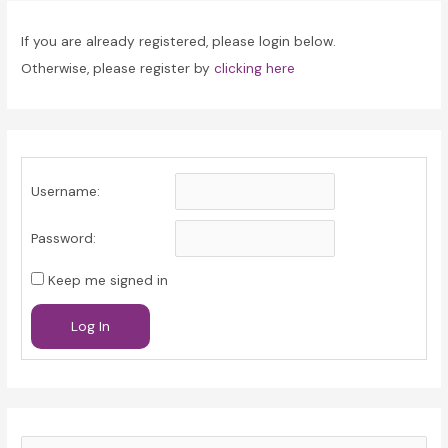
If you are already registered, please login below.
Otherwise, please register by
clicking here
Username:
Password:
Keep me signed in
Log In
S