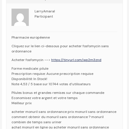
LarryAmaral
Participant
Pharmacie européenne
Cliquez sur le lien ci-dessous pour acheter fosfomycin sans
ordonnance
Acheter fosfomycin -–>
https://tinyurl.com/wp2m3znd
Forme medicale: pilule
Prescription requise: Aucune prescription requise
Disponibilité: In Stock!
Note 4,53 / 5 base sur 10744 votes d’utilisateurs
Pilules bonus et grandes remises sur chaque commande
Economisez votre argent et votre temps
Meilleur prix
acheter monuril sans ordonnance prix monuril sans ordonnance
comment obtenir du monuril sans ordonnance ? monuril
combien de temps sans uriner
achat monuril en ligne ou acheter monuril sans ordonnance