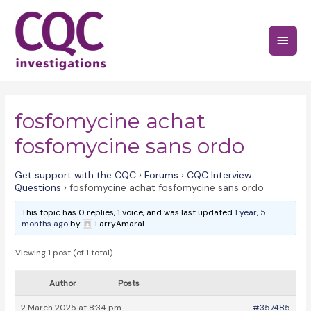
Skip
to
Main
content
Menu
fosfomycine achat
fosfomycine sans ordo
Get support with the CQC
›
Forums
›
CQC Interview
Questions
›
fosfomycine achat fosfomycine sans ordo
This topic has 0 replies, 1 voice, and was last updated
1 year, 5
months ago
by
LarryAmaral.
Viewing 1 post (of 1 total)
Author
Posts
2 March 2025 at 8:34 pm
#357485