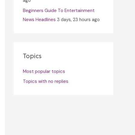
ago
Beginners Guide To Entertainment
News Headlines
3 days, 23 hours ago
Topics
Most popular topics
Topics with no replies