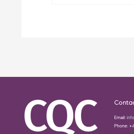
Post
navigation
Conta
Email:
inf
Phone: +4