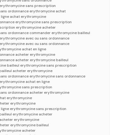
rythromycine sans ordonnance
erythromycine sans prescription
 sans ordonnance erythromycine achat
 ligne achat erythromycine
onnance erythromycine sans prescription
scription erythromycine acheter
 sans ordonnance commander erythromycine bailleul
erythromycine avec ou sans ordonnance
erythromycine avec ou sans ordonnance
ythromycine achat en ligne
donnance acheter erythromycine
onnance acheter erythromycine bailleul
e bailleul erythromycine sans prescription
bailleul acheter erythromycine
 sans ordonnance erythromycine sans ordonnance
erythromycine achat en ligne
ythromycine sans prescription
sans ordonnance acheter erythromycine
chat erythromycine
heter erythromycine
ligne erythromycine sans prescription
bailleul erythromycine acheter
acheter erythromycine
heter erythromycine bailleul
ythromycine acheter