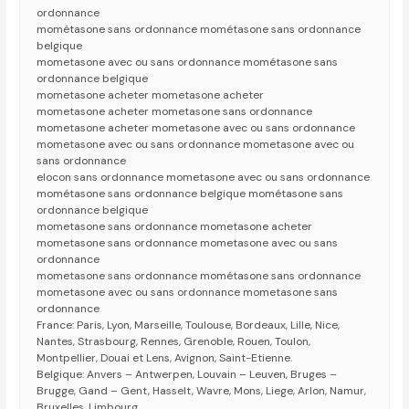
ordonnance
mométasone sans ordonnance mométasone sans ordonnance
belgique
mometasone avec ou sans ordonnance mométasone sans
ordonnance belgique
mometasone acheter mometasone acheter
mometasone acheter mometasone sans ordonnance
mometasone acheter mometasone avec ou sans ordonnance
mometasone avec ou sans ordonnance mometasone avec ou
sans ordonnance
elocon sans ordonnance mometasone avec ou sans ordonnance
mométasone sans ordonnance belgique mométasone sans
ordonnance belgique
mometasone sans ordonnance mometasone acheter
mometasone sans ordonnance mometasone avec ou sans
ordonnance
mometasone sans ordonnance mométasone sans ordonnance
mometasone avec ou sans ordonnance mometasone sans
ordonnance
France: Paris, Lyon, Marseille, Toulouse, Bordeaux, Lille, Nice,
Nantes, Strasbourg, Rennes, Grenoble, Rouen, Toulon,
Montpellier, Douai et Lens, Avignon, Saint-Etienne.
Belgique: Anvers – Antwerpen, Louvain – Leuven, Bruges –
Brugge, Gand – Gent, Hasselt, Wavre, Mons, Liege, Arlon, Namur,
Bruxelles, Limbourg.