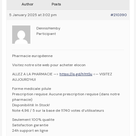
Author
Posts
5 January 2025 at 3:02 pm
#210390
DennisHemby
Participant
Pharmacie européenne
Visitez notre site web pour acheter elocon
ALLEZ A LA PHARMACIE —>
https://is.gd/h1ttSu
<— VISITEZ
AUJOURD’HUI
Forme medicale: pilule
Prescription requise: Aucune prescription requise (dans notre
pharmacie)
Disponibilité: In Stock!
Note 4,96 / 5 sur la base de 11740 votes d’utilisateurs
Seulement 100% qualite
Satisfaction garantie
24h support en ligne