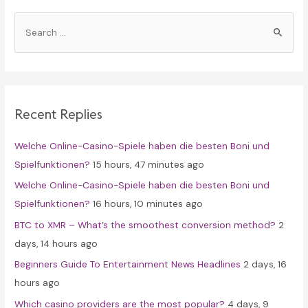
S
e
a
r
c
Recent Replies
h
f
Welche Online-Casino-Spiele haben die besten Boni und
o
Spielfunktionen?
15 hours, 47 minutes ago
r
Welche Online-Casino-Spiele haben die besten Boni und
:
Spielfunktionen?
16 hours, 10 minutes ago
BTC to XMR – What’s the smoothest conversion method?
2
days, 14 hours ago
Beginners Guide To Entertainment News Headlines
2 days, 16
hours ago
Which casino providers are the most popular?
4 days, 9