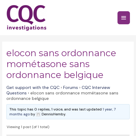
Skip
to
Main
content
Menu
elocon sans ordonnance
mométasone sans
ordonnance belgique
Get support with the CQC
›
Forums
›
CQC Interview
Questions
›
elocon sans ordonnance mométasone sans
ordonnance belgique
This topic has 0 replies, 1 voice, and was last updated
1 year, 7
months ago
by
DennisHemby.
Viewing 1 post (of 1 total)