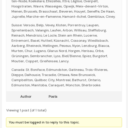
ten-Node, Koekelare, Ellezelles, Ittre, Léglise, Overpelt,
Hoogstraten, Wavre, Wasseiges, Opwijk, Meix-devant-Virton,
Menen, Brussels, Brasschaat, Beveren, Houyet, Seneffe, De Haan,
Juprelle, Marche-en-Famenne, Hamont-Achel, Gembloux, Ciney.
Suisse: Versoix, Belp, Vevey, Kloten, Porrentruy, Laupen,
Spreitenbach, Valangin, Laufen, Arbon, Willisau, Steffisburg,
Reinach, Mendrisio, Le Locle, Stein am Rhein, Lucerne,
Entremont, Basel, Huttwil, Küsnacht, Cossonay, Wiedlisbach,
Aarberg, Rheineck, Mellingen, Peseux, Nyon, Lenzburg, Biasca,
Murten, Chur, Lugano, Glarus Nord, Horgen, Herisau, Orbe,
Grüningen, Sembrancher, Lyss, Biel/Bienne, Spiez, Burgdorf,
Moutier, Coppet, Greifensee, Lancy.
Canada: St. Boniface, Edmundston, Gatineau, Trois-Rivieres,
Dieppe, Dalhousie, Tracadie, Ottawa, New Brunswick,
Campbellton, Québec City, Montreal, Bathurst, Ontario,
Edmunston, Manitoba, Caraquet, Moncton, Sherbrooke.
Author
Posts
Viewing 1 post (of 1 total)
You must be logged in to reply to this topic.