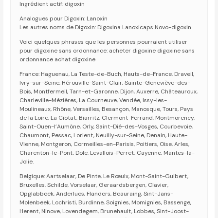
Ingrédient actif: digoxin
Analogues pour Digoxin: Lanoxin
Les autres noms de Digoxin: Digoxina Lanoxicaps Novo-digoxin
Voici quelques phrases que les personnes pourraient utiliser
pour digoxine sans ordonnance: acheter digoxine digoxine sans
ordonnance achat digoxine
France: Haguenau, La Teste-de-Buch, Hauts-de-France, Draveil,
Ivry-sur-Seine, Hérouville-Saint-Clair, Sainte-Geneviève-des-
Bois, Montfermeil, Tarn-et-Garonne, Dijon, Auxerre, Châteauroux,
Charleville-Mézières, La Courneuve, Vendée, Issy-les-
Moulineaux, Rhône, Versailles, Besançon, Manosque, Tours, Pays
de la Loire, La Ciotat, Biarritz, Clermont-Ferrand, Montmorency,
Saint-Ouen-l’Aumône, Orly, Saint-Dié-des-Vosges, Courbevoie,
Chaumont, Pessac, Lorient, Neuilly-sur-Seine, Denain, Haute-
Vienne, Montgeron, Cormeilles-en-Parisis, Poitiers, Oise, Arles,
Charenton-le-Pont, Dole, Levallois-Perret, Cayenne, Mantes-la-
Jolie.
Belgique: Aartselaar, De Pinte, Le Rœulx, Mont-Saint-Guibert,
Bruxelles, Schilde, Vorselaar, Geraardsbergen, Clavier,
Opglabbeek, Anderlues, Flanders, Beauraing, Sint-Jans-
Molenbeek, Lochristi, Burdinne, Soignies, Momignies, Bassenge,
Herent, Ninove, Lovendegem, Brunehault, Lobbes, Sint-Joost-