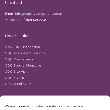
Contact
Email:
info@cqcinvestigations.co.uk
Phone: +44 (0)121 821 2200
Quick Links
Mock CQC Inspection
CQC Interview Questions
CQC Consultancy
CQC Special Measures
CQC Site Visit
CQC KLOE’s
Cookie Policy UK
Search
We use cookies to optimise our website and our service.