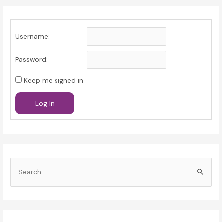
Username:
Password:
Keep me signed in
Log In
S
e
a
r
c