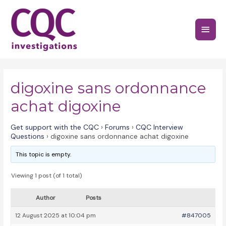
Skip
to
Main
content
Menu
digoxine sans ordonnance
achat digoxine
Get support with the CQC
›
Forums
›
CQC Interview
Questions
›
digoxine sans ordonnance achat digoxine
This topic is empty.
Viewing 1 post (of 1 total)
Author
Posts
12 August 2025 at 10:04 pm
#847005