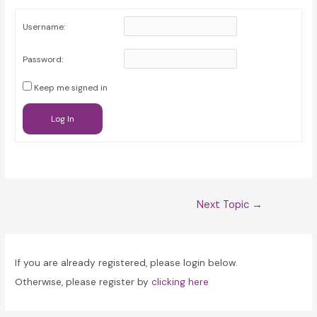
Username:
Password:
Keep me signed in
Log In
Post
Next Topic
→
navigation
If you are already registered, please login below.
Otherwise, please register by
clicking here