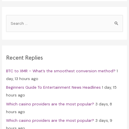
S
e
a
r
c
Recent Replies
h
f
BTC to XMR – What’s the smoothest conversion method?
1
o
day, 13 hours ago
r
Beginners Guide To Entertainment News Headlines
1 day, 15
:
hours ago
Which casino providers are the most popular?
3 days, 8
hours ago
Which casino providers are the most popular?
3 days, 9
hours ago