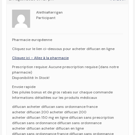
AlethiaKerrigan
Participant
Pharmacie européenne
Cliquez sur le lien ci-dessous pour acheter diflucan en ligne
Cliquez ici – Allez à la pharmacie
Prescription requise: Aucune prescription requise (dans notre
pharmacie)
Disponibilité: In Stock!
Envoie rapide
Des pilules bonus et de gros rabais sur chaque commande
Informations détaillées sur les produits médicaux
diflucan acheter diflucan sans ordonnance france
acheter diflucan 200 acheter diflucan 200
acheter diflucan 150 mg en ligne diflucan sans prescription
diflucan sans ordonnance diflucan sans ordonnance
acheter diflucan acheter diflucan en ligne
diflucan sans ordonnance france diflucan sans ordonnance