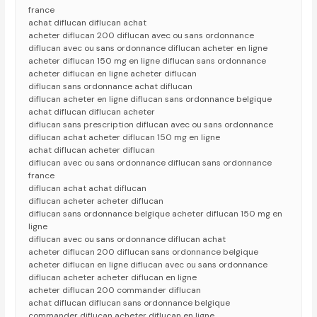
france
achat diflucan diflucan achat
acheter diflucan 200 diflucan avec ou sans ordonnance
diflucan avec ou sans ordonnance diflucan acheter en ligne
acheter diflucan 150 mg en ligne diflucan sans ordonnance
acheter diflucan en ligne acheter diflucan
diflucan sans ordonnance achat diflucan
diflucan acheter en ligne diflucan sans ordonnance belgique
achat diflucan diflucan acheter
diflucan sans prescription diflucan avec ou sans ordonnance
diflucan achat acheter diflucan 150 mg en ligne
achat diflucan acheter diflucan
diflucan avec ou sans ordonnance diflucan sans ordonnance
france
diflucan achat achat diflucan
diflucan acheter acheter diflucan
diflucan sans ordonnance belgique acheter diflucan 150 mg en
ligne
diflucan avec ou sans ordonnance diflucan achat
acheter diflucan 200 diflucan sans ordonnance belgique
acheter diflucan en ligne diflucan avec ou sans ordonnance
diflucan acheter acheter diflucan en ligne
acheter diflucan 200 commander diflucan
achat diflucan diflucan sans ordonnance belgique
commander diflucan acheter diflucan en ligne