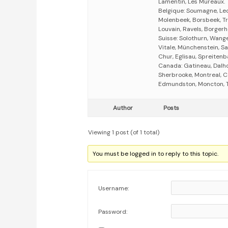
Lamentin, Les Mureaux.
Belgique: Soumagne, Leo
Molenbeek, Borsbeek, Tr
Louvain, Ravels, Borgerho
Suisse: Solothurn, Wange
Vitale, Münchenstein, Sa
Chur, Eglisau, Spreitenb
Canada: Gatineau, Dalho
Sherbrooke, Montreal, C
Edmundston, Moncton, Tr
Author
Posts
Viewing 1 post (of 1 total)
You must be logged in to reply to this topic.
Username:
Password: