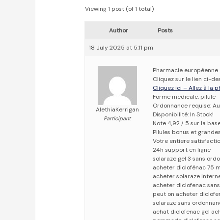
Viewing 1 post (of 1 total)
Author
Posts
18 July 2025 at 5:11 pm
Pharmacie européenne
Cliquez sur le lien ci-d
Cliquez ici – Allez à la
Forme medicale: pilule
Ordonnance requise: Au
AlethiaKerrigan
Disponibilité: In Stock!
Participant
Note 4,92 / 5 sur la bas
Pilules bonus et grand
Votre entiere satisfact
24h support en ligne
solaraze gel 3 sans ord
acheter diclofénac 75 
acheter solaraze intern
acheter diclofenac san
peut on acheter diclof
solaraze sans ordonnan
achat diclofenac gel ac