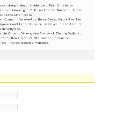
poldsburg, Hainaut, Huldenberg, Peer, Sint-Jans-
emelo, Grimbergen, Melle, Anderlecht, Nazareth, Beerse,
ut, Lens, Sint-Niklaas.
n, Küsnacht, Val-de-Ruz, Sierre, Davos, Maloja, Riva San
rganserland, Urdorf, Crissier, Estavayer-le-Lac, Aarburg,
ach, Gruyères.
usie, Ontario, Ottawa, New Brunswick, Dieppe, Bathurst,
ampbellton, Caraquet, St. Boniface, Edmunston,
ois-Rivieres, Tracadie, Manitoba.