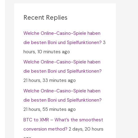
c
h
Recent Replies
f
Welche Online-Casino-Spiele haben
o
die besten Boni und Spielfunktionen?
3
r
hours, 10 minutes ago
:
Welche Online-Casino-Spiele haben
die besten Boni und Spielfunktionen?
21 hours, 33 minutes ago
Welche Online-Casino-Spiele haben
die besten Boni und Spielfunktionen?
21 hours, 55 minutes ago
BTC to XMR – What’s the smoothest
conversion method?
2 days, 20 hours