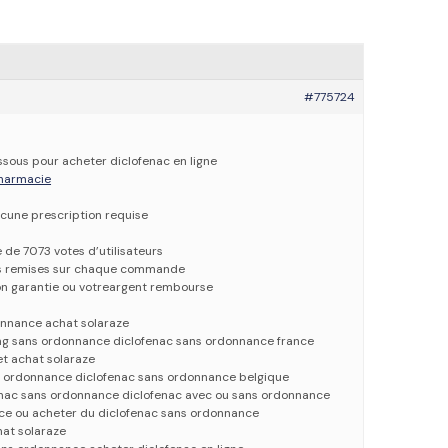
#775724
essous pour acheter diclofenac en ligne
 pharmacie
cune prescription requise
e de 7073 votes d’utilisateurs
es remises sur chaque commande
ion garantie ou votreargent rembourse
onnance achat solaraze
mg sans ordonnance diclofenac sans ordonnance france
et achat solaraze
s ordonnance diclofenac sans ordonnance belgique
enac sans ordonnance diclofenac avec ou sans ordonnance
ce ou acheter du diclofenac sans ordonnance
hat solaraze