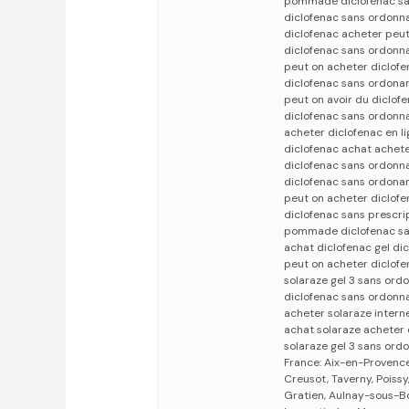
pommade diclofenac san
diclofenac sans ordonn
diclofenac acheter peu
diclofenac sans ordonna
peut on acheter diclofe
diclofenac sans ordona
peut on avoir du diclof
diclofenac sans ordonn
acheter diclofenac en l
diclofenac achat achete
diclofenac sans ordonn
diclofenac sans ordona
peut on acheter diclof
diclofenac sans prescri
pommade diclofenac sa
achat diclofenac gel di
peut on acheter diclofe
solaraze gel 3 sans ord
diclofenac sans ordonn
acheter solaraze intern
achat solaraze acheter 
solaraze gel 3 sans or
France: Aix-en-Provence
Creusot, Taverny, Poiss
Gratien, Aulnay-sous-Bo