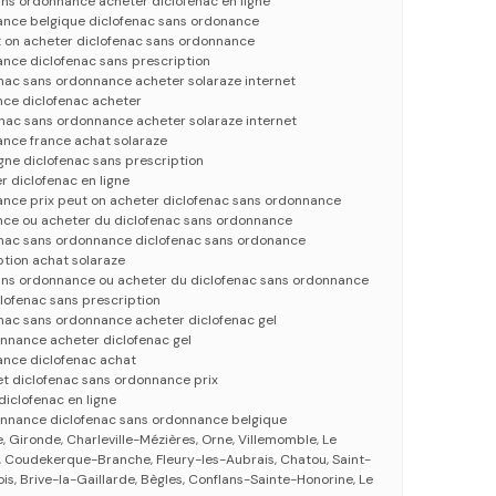
s ordonnance acheter diclofenac en ligne
ance belgique diclofenac sans ordonance
t on acheter diclofenac sans ordonnance
nce diclofenac sans prescription
nac sans ordonnance acheter solaraze internet
nce diclofenac acheter
enac sans ordonnance acheter solaraze internet
ance france achat solaraze
igne diclofenac sans prescription
r diclofenac en ligne
ance prix peut on acheter diclofenac sans ordonnance
nce ou acheter du diclofenac sans ordonnance
enac sans ordonnance diclofenac sans ordonance
ption achat solaraze
ns ordonnance ou acheter du diclofenac sans ordonnance
clofenac sans prescription
nac sans ordonnance acheter diclofenac gel
onnance acheter diclofenac gel
ance diclofenac achat
et diclofenac sans ordonnance prix
diclofenac en ligne
donnance diclofenac sans ordonnance belgique
, Gironde, Charleville-Mézières, Orne, Villemomble, Le
y, Coudekerque-Branche, Fleury-les-Aubrais, Chatou, Saint-
is, Brive-la-Gaillarde, Bègles, Conflans-Sainte-Honorine, Le