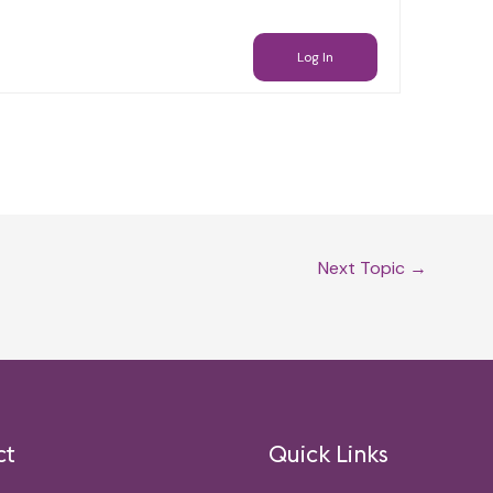
Log In
Next Topic
→
ct
Quick Links