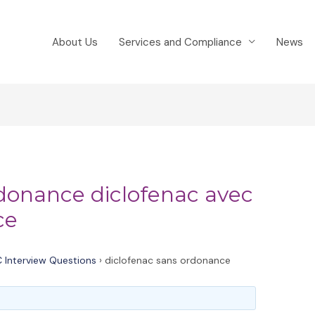
About Us
Services and Compliance
News
rdonance diclofenac avec
ce
 Interview Questions
›
diclofenac sans ordonance