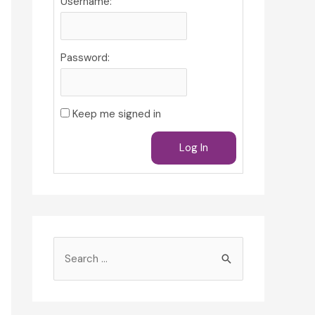
Username:
Password:
Keep me signed in
Log In
S
e
a
r