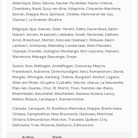
Atlantique, Deux-Sèvres, Hautes-Pyrénées, Haute-Vienne,
Chambéry, Rezé, Sucy-en-Brie, Villepinte, Charente-Maritime,
Sevran, Dieppe, Nice, Quimper, Chelles, Dammarie-les-Lys,
Clamart, Le Kremlin-Bicêtre.
Belgique: Spa, Gesves, Geer, Herent, Eeklo, Daverdisse, Saint-
Hubert, Anvers, Kraainem, Lebbeke, Gooik, Herentals, Dalhem,
Arlon, Boechout, Mettet, Donceel, Hoeilaart, Woluwe-Saint-
Lambert, Anthisnes, Malmédy, Londerzeel, West Flanders,
Oupeye, Crisnée, Jodoigne, Havelange, Sint-Laureins, Hainaut,
Waremme, Manage, Bassenge, Oreye.
Suisse: Sion, Mellingen, Andelfingen, Cossonay, Meyrin,
Freienbach, Aubonne, Ostermundigen, Ilanz, Romanshorn, Davos,
Morges, Oftringen, Aarberg, Thônex, Burgdorf, Altdorf, Lugano,
Stein am Rhein, Gruyère, Cudrefin, Veyrier, Glarus, La Neuveville,
Plan-les-Ouates, Chur, St. Moritz, Thun, Yverdon-les-Bains,
Rheinfelden, Neuchâtel, Weinfelden, Geneva, Riviera, Lancy,
Möhlin, Bülach, Landquart, Romainmôtier.
Canada: Caraquet, St. Boniface, Manitoba, Dieppe, Sherbrooke,
Ottawa, Campbellton, New Brunswick, Gatineau, Montreal,
Ontario, Edmundston, Moncton, Tracadie, Québec City,
Dalhousie, Trois-Rivieres, Bathurst, Edmunston.
Author
Posts