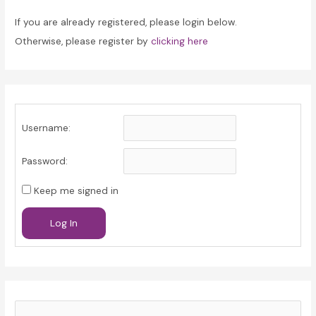
If you are already registered, please login below.
Otherwise, please register by
clicking here
Username:
Password:
Keep me signed in
Log In
S