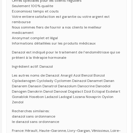
Offres spéciales pour les clients réguliers
Seulement 100% qualite
Economisez temps et couts
Votre entiere satisfaction est garantie ou votre argent est
rembourse
Nous sommes fiers de fournir a nos clients le meilleur
medicament
Anonymat complet et légal
Informations détaillées sur les produits médicaux
Danazol est indiqué pour le traitement de l’endométriose qui se
prêtent à la thérapie hormonale
Ingrédient actif: Danazol
Les autres noms de Danazol: Anargil Azol Benzol Bonzol
Cipladanogen Cyclolady Cyclomen Dainazol Danamet Danan
Danarem Danasin Danatrol Danazolum Danocrine Danodiol
Danogen Danokrin Danol Danoval Dogalact Dzol Ectopal Esdelart
Gonablok Hosebon Ladazol Ladogal Lozana Novaprin Oyslon
Zendol
Recherches similaires:
danazol sans ordonnance
le danazol sans ordonnance
France: Hérault, Haute-Garonne, Livry-Gargan, Vénissieux, Loire-