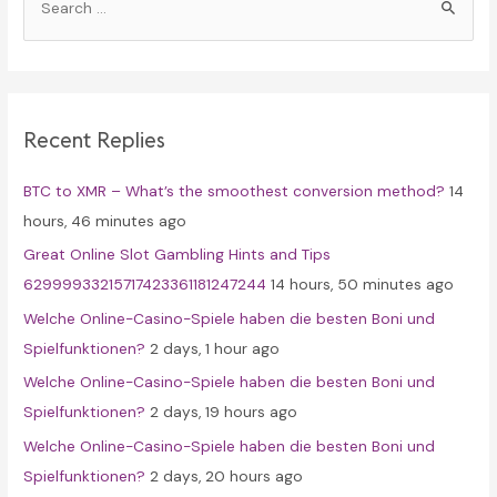
e
a
r
c
Recent Replies
h
f
BTC to XMR – What’s the smoothest conversion method?
14
o
hours, 46 minutes ago
r
Great Online Slot Gambling Hints and Tips
:
62999933215717423361181247244
14 hours, 50 minutes ago
Welche Online-Casino-Spiele haben die besten Boni und
Spielfunktionen?
2 days, 1 hour ago
Welche Online-Casino-Spiele haben die besten Boni und
Spielfunktionen?
2 days, 19 hours ago
Welche Online-Casino-Spiele haben die besten Boni und
Spielfunktionen?
2 days, 20 hours ago