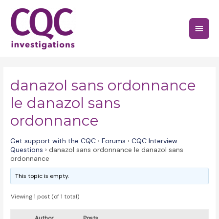
Skip
to
Main
content
Menu
danazol sans ordonnance
le danazol sans
ordonnance
Get support with the CQC
›
Forums
›
CQC Interview
Questions
›
danazol sans ordonnance le danazol sans
ordonnance
This topic is empty.
Viewing 1 post (of 1 total)
Author
Posts