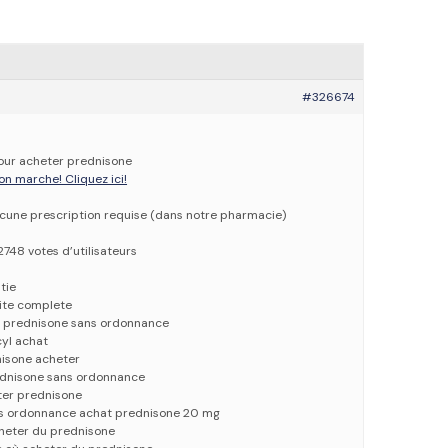
#326674
pour acheter prednisone
on marche! Cliquez ici!
ucune prescription requise (dans notre pharmacie)
2748 votes d’utilisateurs
tie
lite complete
t prednisone sans ordonnance
cyl achat
isone acheter
ednisone sans ordonnance
ter prednisone
ns ordonnance achat prednisone 20 mg
heter du prednisone