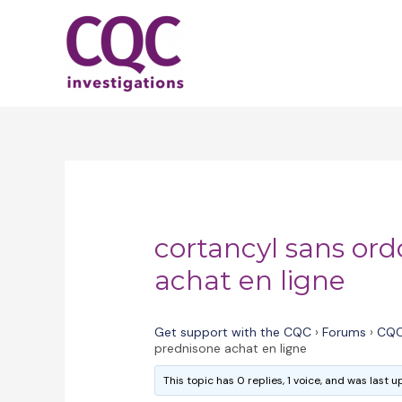
Skip
to
content
cortancyl sans or
achat en ligne
Get support with the CQC
›
Forums
›
CQC
prednisone achat en ligne
This topic has 0 replies, 1 voice, and was last