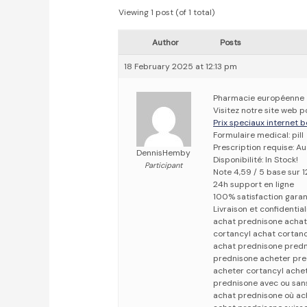
Viewing 1 post (of 1 total)
Author
Posts
18 February 2025 at 12:13 pm
Pharmacie européenne
Visitez notre site web 
Prix speciaux internet b
Formulaire medical: pill
Prescription requise: A
DennisHemby
Disponibilité: In Stock!
Participant
Note 4,59 / 5 base sur 1
24h support en ligne
100% satisfaction garan
Livraison et confidentia
achat prednisone acha
cortancyl achat cortan
achat prednisone predn
prednisone acheter pr
acheter cortancyl ache
prednisone avec ou sa
achat prednisone où ac