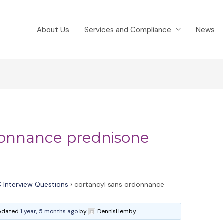
About Us
Services and Compliance
News
donnance prednisone
 Interview Questions
›
cortancyl sans ordonnance
 updated
1 year, 5 months ago
by
DennisHemby.