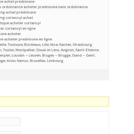
gne achat prednisone
ns ordonnance acheter prednisone sans ordonnance
 mg achat prednisone
mg cortancyl achat
tique acheter cortancyl
er cortancyl en ligne
sone acheter
ne acheter prednisone en ligne
eille, Toulouse, Bordeaux, Lille, Nice, Nantes, Strasbourg,
 Toulon, Montpellier, Douai et Lens, Avignon, Saint-Etienne.
erpen, Louvain – Leuven, Bruges – Brugge, Gand – Gent,
ege, Arlon, Namur, Bruxelles, Limbourg.