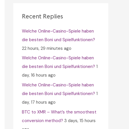
c
h
Recent Replies
f
Welche Online-Casino-Spiele haben
o
die besten Boni und Spielfunktionen?
r
22 hours, 29 minutes ago
:
Welche Online-Casino-Spiele haben
die besten Boni und Spielfunktionen?
1
day, 16 hours ago
Welche Online-Casino-Spiele haben
die besten Boni und Spielfunktionen?
1
day, 17 hours ago
BTC to XMR – What’s the smoothest
conversion method?
3 days, 15 hours