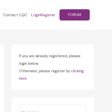
FORUM
Contact CQC
Login
Register
If you are already registered, please
login below.
Otherwise, please register by
clicking
here