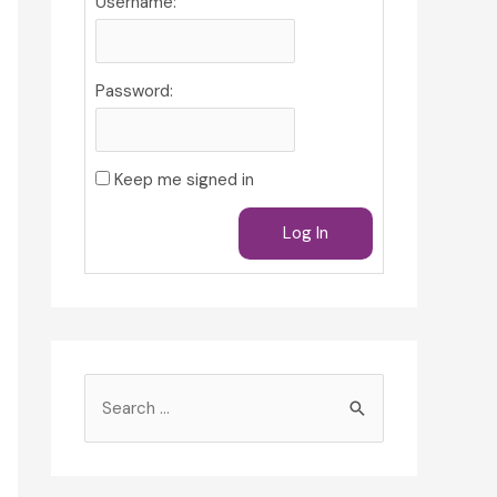
Username:
Password:
Keep me signed in
Log In
S
e
a
r