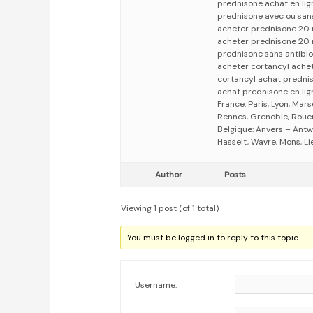
prednisone achat en li
prednisone avec ou sa
acheter prednisone 20
acheter prednisone 20 
prednisone sans antibio
acheter cortancyl achet
cortancyl achat predni
achat prednisone en lig
France: Paris, Lyon, Mars
Rennes, Grenoble, Rouen,
Belgique: Anvers – Antw
Hasselt, Wavre, Mons, Li
Author
Posts
Viewing 1 post (of 1 total)
You must be logged in to reply to this topic.
Username: