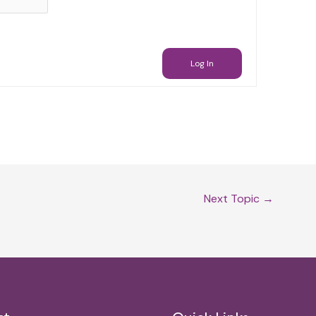
Log In
Next Topic
→