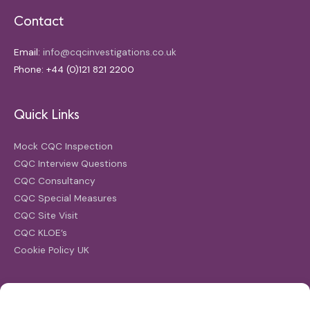
Contact
Email:
info@cqcinvestigations.co.uk
Phone: +44 (0)121 821 2200
Quick Links
Mock CQC Inspection
CQC Interview Questions
CQC Consultancy
CQC Special Measures
CQC Site Visit
CQC KLOE’s
Cookie Policy UK
Search