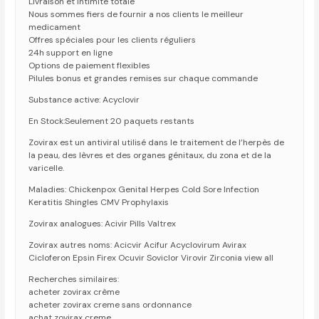
Livraison et intimite totale
Nous sommes fiers de fournir a nos clients le meilleur
medicament
Offres spéciales pour les clients réguliers
24h support en ligne
Options de paiement flexibles
Pilules bonus et grandes remises sur chaque commande
Substance active: Acyclovir
En Stock:Seulement 20 paquets restants
Zovirax est un antiviral utilisé dans le traitement de l’herpès de
la peau, des lèvres et des organes génitaux, du zona et de la
varicelle.
Maladies: Chickenpox Genital Herpes Cold Sore Infection
Keratitis Shingles CMV Prophylaxis
Zovirax analogues: Acivir Pills Valtrex
Zovirax autres noms: Acicvir Acifur Acyclovirum Avirax
Cicloferon Epsin Firex Ocuvir Soviclor Virovir Zirconia view all
Recherches similaires:
acheter zovirax crème
acheter zovirax creme sans ordonnance
achat zovirax creme