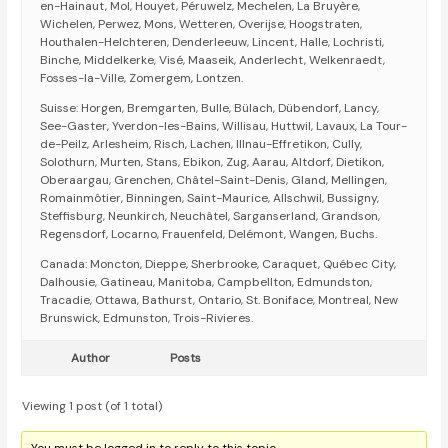
en-Hainaut, Mol, Houyet, Péruwelz, Mechelen, La Bruyère,
Wichelen, Perwez, Mons, Wetteren, Overijse, Hoogstraten,
Houthalen-Helchteren, Denderleeuw, Lincent, Halle, Lochristi,
Binche, Middelkerke, Visé, Maaseik, Anderlecht, Welkenraedt,
Fosses-la-Ville, Zomergem, Lontzen.
Suisse: Horgen, Bremgarten, Bulle, Bülach, Dübendorf, Lancy,
See-Gaster, Yverdon-les-Bains, Willisau, Huttwil, Lavaux, La Tour-
de-Peilz, Arlesheim, Risch, Lachen, Illnau-Effretikon, Cully,
Solothurn, Murten, Stans, Ebikon, Zug, Aarau, Altdorf, Dietikon,
Oberaargau, Grenchen, Châtel-Saint-Denis, Gland, Mellingen,
Romainmôtier, Binningen, Saint-Maurice, Allschwil, Bussigny,
Steffisburg, Neunkirch, Neuchâtel, Sarganserland, Grandson,
Regensdorf, Locarno, Frauenfeld, Delémont, Wangen, Buchs.
Canada: Moncton, Dieppe, Sherbrooke, Caraquet, Québec City,
Dalhousie, Gatineau, Manitoba, Campbellton, Edmundston,
Tracadie, Ottawa, Bathurst, Ontario, St. Boniface, Montreal, New
Brunswick, Edmunston, Trois-Rivieres.
Author
Posts
Viewing 1 post (of 1 total)