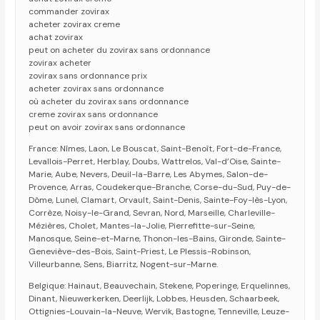
commander zovirax
acheter zovirax creme
achat zovirax
peut on acheter du zovirax sans ordonnance
zovirax acheter
zovirax sans ordonnance prix
acheter zovirax sans ordonnance
où acheter du zovirax sans ordonnance
creme zovirax sans ordonnance
peut on avoir zovirax sans ordonnance
France: Nîmes, Laon, Le Bouscat, Saint-Benoît, Fort-de-France,
Levallois-Perret, Herblay, Doubs, Wattrelos, Val-d’Oise, Sainte-
Marie, Aube, Nevers, Deuil-la-Barre, Les Abymes, Salon-de-
Provence, Arras, Coudekerque-Branche, Corse-du-Sud, Puy-de-
Dôme, Lunel, Clamart, Orvault, Saint-Denis, Sainte-Foy-lès-Lyon,
Corrèze, Noisy-le-Grand, Sevran, Nord, Marseille, Charleville-
Mézières, Cholet, Mantes-la-Jolie, Pierrefitte-sur-Seine,
Manosque, Seine-et-Marne, Thonon-les-Bains, Gironde, Sainte-
Geneviève-des-Bois, Saint-Priest, Le Plessis-Robinson,
Villeurbanne, Sens, Biarritz, Nogent-sur-Marne.
Belgique: Hainaut, Beauvechain, Stekene, Poperinge, Erquelinnes,
Dinant, Nieuwerkerken, Deerlijk, Lobbes, Heusden, Schaarbeek,
Ottignies-Louvain-la-Neuve, Wervik, Bastogne, Tenneville, Leuze-