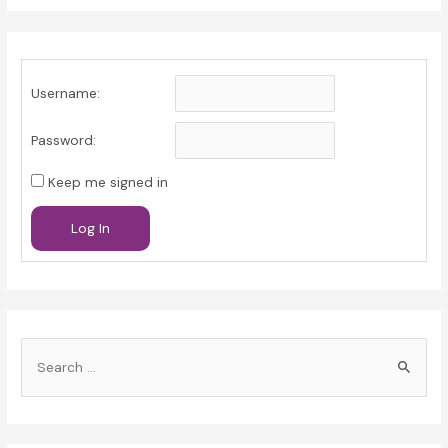
Username:
Password:
Keep me signed in
Log In
S
e
a
r