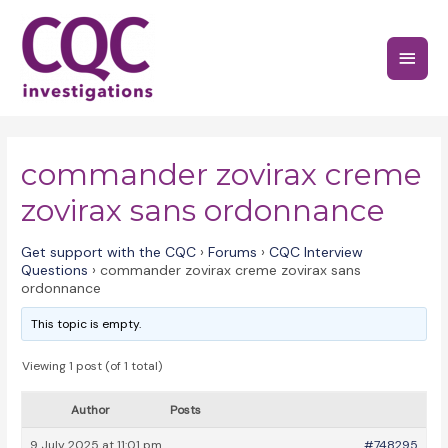
Skip
to
Main
content
Menu
commander zovirax creme
zovirax sans ordonnance
Get support with the CQC
›
Forums
›
CQC Interview
Questions
›
commander zovirax creme zovirax sans
ordonnance
This topic is empty.
Viewing 1 post (of 1 total)
Author
Posts
9 July 2025 at 11:01 pm
#748295