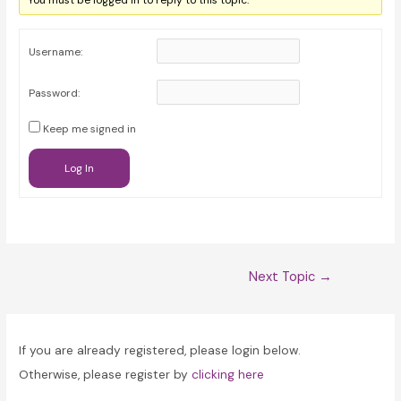
You must be logged in to reply to this topic.
Username:
Password:
Keep me signed in
Log In
Post
Next Topic
→
navigation
If you are already registered, please login below.
Otherwise, please register by
clicking here