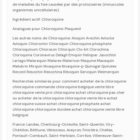
de maladies du foie causées par des protozoaires (minuscules
organismes unicellulaires)
Ingrédient actif: Chloroquine
Analogues pour Chloroquine: Plaquenil
Les autres noms de Chloroquine: Aloquin Arechin Avloclor
Avloquin Chlorochin Chloroquin Chloroquine phosphate
Chloroquinum Chloroson Chlorquin Clo-kit Clorochina
Cloroquina Coronavirus Delagil Emquin Heliopar Jasochlor
Lariago Malaraquin Malarex Malarivon Maquine Masaquin
Melubrin Mirquin Nivaquine Nivaquine-p Quinogal Quinolex
Reconil Resochin Resochina Riboquin Serviquin Weimerquin
Recherches similaires pour comment acheter de la chloroquine:
chloroquine commande chloroquine belgique vente libre
chloroquine vente prix chloroquine achat chloroquine pas cher
ou acheter de la chloroquine chloroquine vente libre achat
chloroquine suisse achat chloroquine phosphate achat
chloroquine chloroquine dundee achat chloroquine vente libre
belgique
France: Landes, Cherbourg-Octeville, Saint-Quentin, Viry-
Châtillon, Béthune, Vénissieux, Aveyron, Finistère, Chelles,
Pontault-Combault, Saint-Herblain, Corrèze, Villeneuve-Saint-