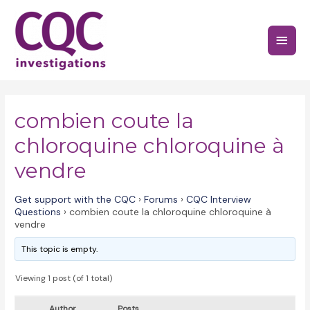
Skip
to
Main
content
Menu
combien coute la
chloroquine chloroquine à
vendre
Get support with the CQC
›
Forums
›
CQC Interview
Questions
›
combien coute la chloroquine chloroquine à
vendre
This topic is empty.
Viewing 1 post (of 1 total)
Author
Posts