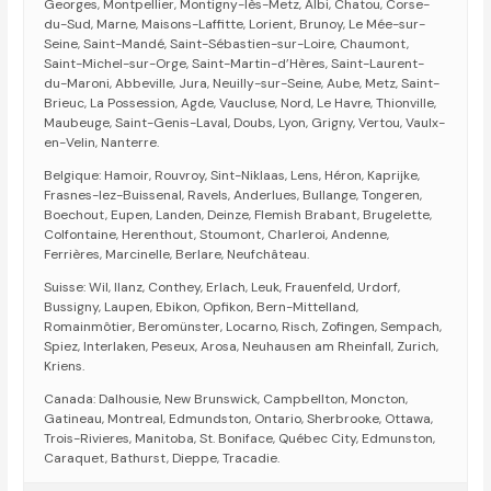
Georges, Montpellier, Montigny-lès-Metz, Albi, Chatou, Corse-
du-Sud, Marne, Maisons-Laffitte, Lorient, Brunoy, Le Mée-sur-
Seine, Saint-Mandé, Saint-Sébastien-sur-Loire, Chaumont,
Saint-Michel-sur-Orge, Saint-Martin-d’Hères, Saint-Laurent-
du-Maroni, Abbeville, Jura, Neuilly-sur-Seine, Aube, Metz, Saint-
Brieuc, La Possession, Agde, Vaucluse, Nord, Le Havre, Thionville,
Maubeuge, Saint-Genis-Laval, Doubs, Lyon, Grigny, Vertou, Vaulx-
en-Velin, Nanterre.
Belgique: Hamoir, Rouvroy, Sint-Niklaas, Lens, Héron, Kaprijke,
Frasnes-lez-Buissenal, Ravels, Anderlues, Bullange, Tongeren,
Boechout, Eupen, Landen, Deinze, Flemish Brabant, Brugelette,
Colfontaine, Herenthout, Stoumont, Charleroi, Andenne,
Ferrières, Marcinelle, Berlare, Neufchâteau.
Suisse: Wil, Ilanz, Conthey, Erlach, Leuk, Frauenfeld, Urdorf,
Bussigny, Laupen, Ebikon, Opfikon, Bern-Mittelland,
Romainmôtier, Beromünster, Locarno, Risch, Zofingen, Sempach,
Spiez, Interlaken, Peseux, Arosa, Neuhausen am Rheinfall, Zurich,
Kriens.
Canada: Dalhousie, New Brunswick, Campbellton, Moncton,
Gatineau, Montreal, Edmundston, Ontario, Sherbrooke, Ottawa,
Trois-Rivieres, Manitoba, St. Boniface, Québec City, Edmunston,
Caraquet, Bathurst, Dieppe, Tracadie.