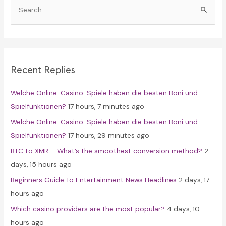
S
e
a
r
c
Recent Replies
h
f
Welche Online-Casino-Spiele haben die besten Boni und
o
Spielfunktionen?
17 hours, 7 minutes ago
r
Welche Online-Casino-Spiele haben die besten Boni und
:
Spielfunktionen?
17 hours, 29 minutes ago
BTC to XMR – What’s the smoothest conversion method?
2
days, 15 hours ago
Beginners Guide To Entertainment News Headlines
2 days, 17
hours ago
Which casino providers are the most popular?
4 days, 10
hours ago