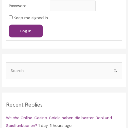
Password:
Keep me signed in
Log In
S
e
a
r
c
Recent Replies
h
f
Welche Online-Casino-Spiele haben die besten Boni und
o
Spielfunktionen?
1 day, 8 hours ago
r