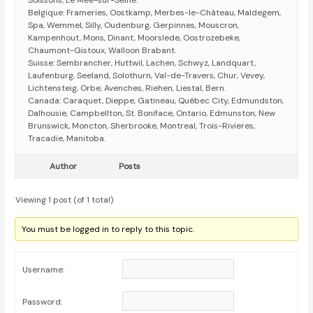
Soissons, Le Mée-sur-Seine.
Belgique: Frameries, Oostkamp, Merbes-le-Château, Maldegem,
Spa, Wemmel, Silly, Oudenburg, Gerpinnes, Mouscron,
Kampenhout, Mons, Dinant, Moorslede, Oostrozebeke,
Chaumont-Gistoux, Walloon Brabant.
Suisse: Sembrancher, Huttwil, Lachen, Schwyz, Landquart,
Laufenburg, Seeland, Solothurn, Val-de-Travers, Chur, Vevey,
Lichtensteig, Orbe, Avenches, Riehen, Liestal, Bern.
Canada: Caraquet, Dieppe, Gatineau, Québec City, Edmundston,
Dalhousie, Campbellton, St. Boniface, Ontario, Edmunston, New
Brunswick, Moncton, Sherbrooke, Montreal, Trois-Rivieres,
Tracadie, Manitoba.
Author
Posts
Viewing 1 post (of 1 total)
You must be logged in to reply to this topic.
Username:
Password: