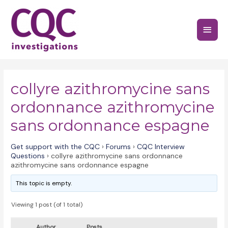
Skip
to
Main
content
Menu
collyre azithromycine sans
ordonnance azithromycine
sans ordonnance espagne
Get support with the CQC
›
Forums
›
CQC Interview
Questions
›
collyre azithromycine sans ordonnance
azithromycine sans ordonnance espagne
This topic is empty.
Viewing 1 post (of 1 total)
Author
Posts