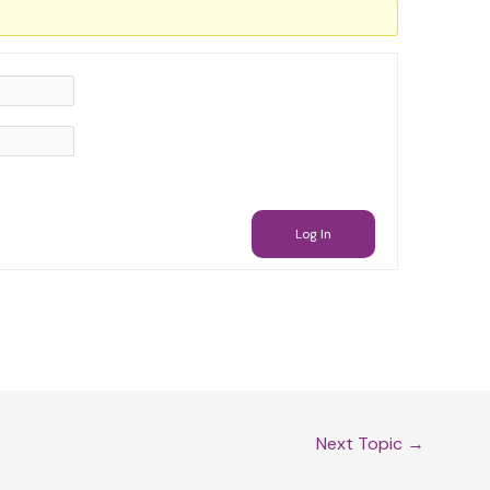
Log In
Next Topic
→