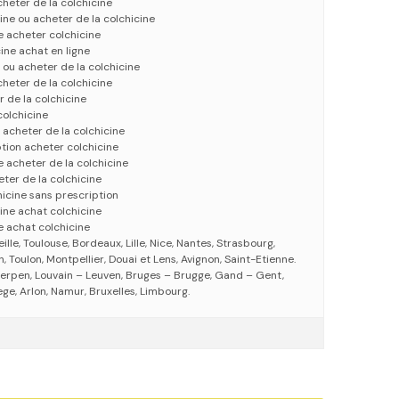
cheter de la colchicine
ine ou acheter de la colchicine
e acheter colchicine
ine achat en ligne
 ou acheter de la colchicine
cheter de la colchicine
r de la colchicine
colchicine
 acheter de la colchicine
ption acheter colchicine
e acheter de la colchicine
ter de la colchicine
hicine sans prescription
ine achat colchicine
e achat colchicine
eille, Toulouse, Bordeaux, Lille, Nice, Nantes, Strasbourg,
 Toulon, Montpellier, Douai et Lens, Avignon, Saint-Etienne.
erpen, Louvain – Leuven, Bruges – Brugge, Gand – Gent,
ege, Arlon, Namur, Bruxelles, Limbourg.