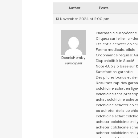
Author
Posts
13 November 2024 at 2:00 pm
Pharmacie européenne
Cliquez sur le lien ci-d
Etaient a acheter colch
Forme medicale: pilule
Ordonnance requise: Au
DennisHemby
Disponibilité: In Stock!
Participant
Note 4,85 / 5 base sur 1
Satisfaction garantie
Des pilules bonus et d
Resultats rapides garan
colchicine achat en lign
colchicine sans prescrip
achat colchicine acheter
colchicine acheter colc
ou acheter de la colchic
colchicine achat colchi
acheter colchicine en li
acheter colchicine achet
acheter colchicine en li