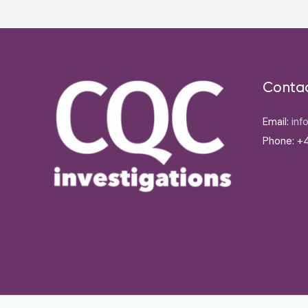
Conta
Email:
inf
Phone: +4