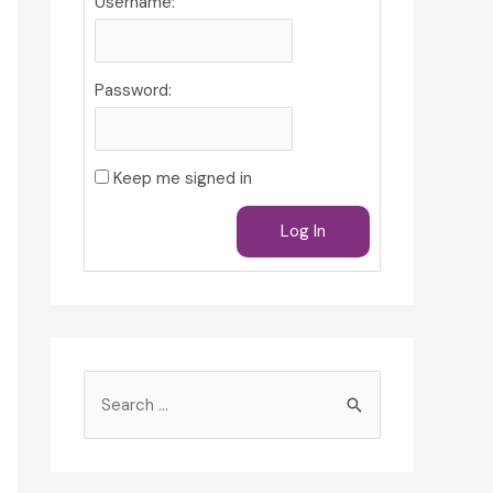
Username:
Password:
Keep me signed in
Log In
S
e
a
r