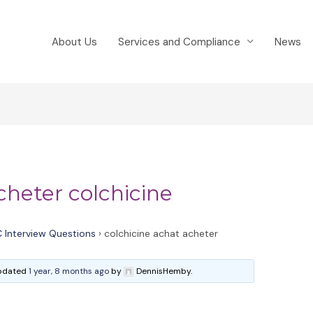
About Us
Services and Compliance
News
cheter colchicine
 Interview Questions
›
colchicine achat acheter
 updated
1 year, 8 months ago
by
DennisHemby.