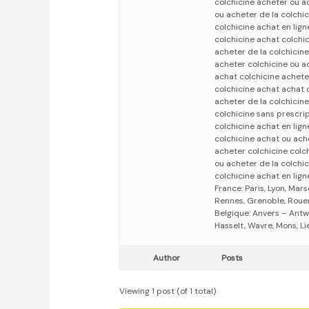
colchicine acheter ou a
ou acheter de la colchic
colchicine achat en lign
colchicine achat colchic
acheter de la colchicine
acheter colchicine ou a
achat colchicine achete
colchicine achat achat 
acheter de la colchicine
colchicine sans prescri
colchicine achat en lign
colchicine achat ou ache
acheter colchicine colc
ou acheter de la colchic
colchicine achat en lign
France: Paris, Lyon, Mars
Rennes, Grenoble, Rouen,
Belgique: Anvers – Antw
Hasselt, Wavre, Mons, Li
Author
Posts
Viewing 1 post (of 1 total)