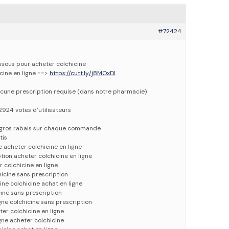
#72424
essous pour acheter colchicine
icine en ligne ==>
https://cutt.ly/j8MOxDI
cune prescription requise (dans notre pharmacie)
2924 votes d’utilisateurs
e gros rabais sur chaque commande
tis
e acheter colchicine en ligne
tion acheter colchicine en ligne
 colchicine en ligne
hicine sans prescription
ine colchicine achat en ligne
cine sans prescription
gne colchicine sans prescription
er colchicine en ligne
gne acheter colchicine