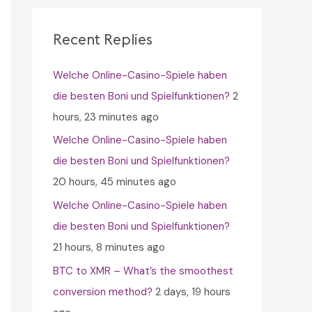
c
h
Recent Replies
f
Welche Online-Casino-Spiele haben
o
die besten Boni und Spielfunktionen?
2
r
hours, 23 minutes ago
:
Welche Online-Casino-Spiele haben
die besten Boni und Spielfunktionen?
20 hours, 45 minutes ago
Welche Online-Casino-Spiele haben
die besten Boni und Spielfunktionen?
21 hours, 8 minutes ago
BTC to XMR – What’s the smoothest
conversion method?
2 days, 19 hours