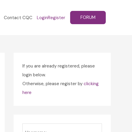
FORUM
Contact CQC
Login
Register
If you are already registered, please
login below.
Otherwise, please register by
clicking
here