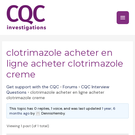
Skip
to
Main
content
Menu
clotrimazole acheter en
ligne acheter clotrimazole
creme
Get support with the CQC
›
Forums
›
CQC Interview
Questions
›
clotrimazole acheter en ligne acheter
clotrimazole creme
This topic has 0 replies, 1 voice, and was last updated
1 year, 6
months ago
by
DennisHemby.
Viewing 1 post (of 1 total)