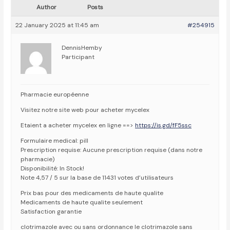
Author
Posts
22 January 2025 at 11:45 am
#254915
DennisHemby
Participant
Pharmacie européenne
Visitez notre site web pour acheter mycelex
Etaient a acheter mycelex en ligne ==>
https://is.gd/fF5ssc
Formulaire medical: pill
Prescription requise: Aucune prescription requise (dans notre
pharmacie)
Disponibilité: In Stock!
Note 4,57 / 5 sur la base de 11431 votes d’utilisateurs
Prix bas pour des medicaments de haute qualite
Medicaments de haute qualite seulement
Satisfaction garantie
clotrimazole avec ou sans ordonnance le clotrimazole sans