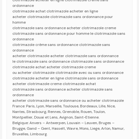
clotrimazole acheter en ligne clotrimazole crème sans
ordonnance
clotrimazole achat clotrimazole acheter en ligne
acheter clotrimazole clotrimazole sans ordonnance pour
homme
clotrimazole sans ordonnance acheter clotrimazole creme
clotrimazole sans ordonnance pour homme le clotrimazole sans
ordonnance
clotrimazole crème sans ordonnance clotrimazole sans
ordonnance
acheter clotrimazole acheter clotrimazole sans ordonnance
le clotrimazole sans ordonnance clotrimazole sans ordonnance
clotrimazole achat acheter clotrimazole creme
ou acheter clotrimazole clotrimazole avec ou sans ordonnance
clotrimazole acheter en ligne clotrimazole sans ordonnance
acheter clotrimazole creme clotrimazole achat
clotrimazole sans ordonnance acheter clotrimazole sans
ordonnance
acheter clotrimazole sans ordonnance ou acheter clotrimazole
France: Paris, Lyon, Marseille, Toulouse, Bordeaux, Lille, Nice,
Nantes, Strasbourg, Rennes, Grenoble, Rouen, Toulon,
Montpellier, Douai et Lens, Avignon, Saint-Etienne.
Belgique: Anvers – Antwerpen, Louvain – Leuven, Bruges –
Brugge, Gand – Gent, Hasselt, Wavre, Mons, Liege, Arlon, Namur,
Bruxelles, Limbourg.