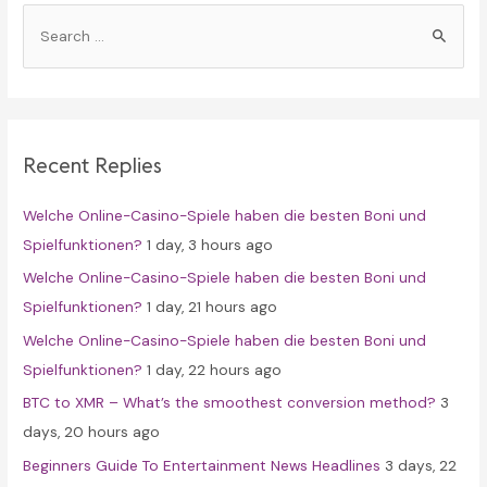
S
e
a
r
c
Recent Replies
h
f
Welche Online-Casino-Spiele haben die besten Boni und
o
Spielfunktionen?
1 day, 3 hours ago
r
Welche Online-Casino-Spiele haben die besten Boni und
:
Spielfunktionen?
1 day, 21 hours ago
Welche Online-Casino-Spiele haben die besten Boni und
Spielfunktionen?
1 day, 22 hours ago
BTC to XMR – What’s the smoothest conversion method?
3
days, 20 hours ago
Beginners Guide To Entertainment News Headlines
3 days, 22