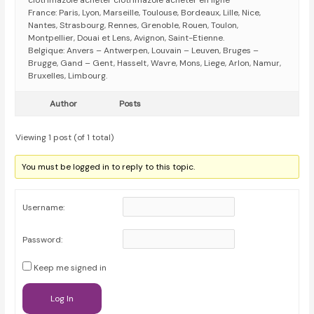
clotrimazole acheter clotrimazole acheter en ligne
France: Paris, Lyon, Marseille, Toulouse, Bordeaux, Lille, Nice,
Nantes, Strasbourg, Rennes, Grenoble, Rouen, Toulon,
Montpellier, Douai et Lens, Avignon, Saint-Etienne.
Belgique: Anvers – Antwerpen, Louvain – Leuven, Bruges –
Brugge, Gand – Gent, Hasselt, Wavre, Mons, Liege, Arlon, Namur,
Bruxelles, Limbourg.
Author
Posts
Viewing 1 post (of 1 total)
You must be logged in to reply to this topic.
Username:
Password:
Keep me signed in
Log In