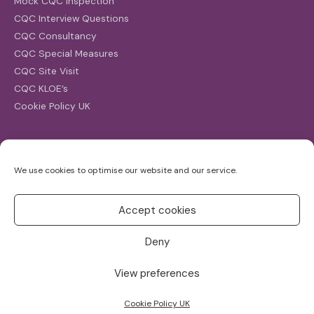
Mock CQC Inspection
CQC Interview Questions
CQC Consultancy
CQC Special Measures
CQC Site Visit
CQC KLOE’s
Cookie Policy UK
Search
We use cookies to optimise our website and our service.
Search
for:
Accept cookies
Deny
View preferences
Copyright ©2026
CQC Investigations
Cookie Policy UK