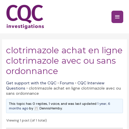
Skip
to
Main
content
Menu
clotrimazole achat en ligne
clotrimazole avec ou sans
ordonnance
Get support with the CQC
›
Forums
›
CQC Interview
Questions
›
clotrimazole achat en ligne clotrimazole avec ou
sans ordonnance
This topic has 0 replies, 1 voice, and was last updated
1 year, 6
months ago
by
DennisHemby.
Viewing 1 post (of 1 total)