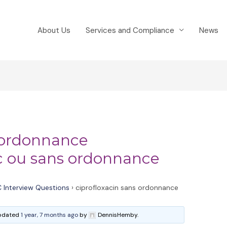
About Us
Services and Compliance
News
s ordonnance
ec ou sans ordonnance
 Interview Questions
›
ciprofloxacin sans ordonnance
 updated
1 year, 7 months ago
by
DennisHemby.