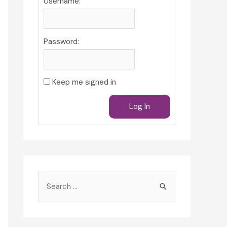
Username:
Password:
Keep me signed in
Log In
S
e
a
r