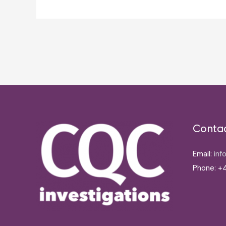
Post
navigation
Conta
Email:
inf
Phone: +4