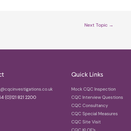
Next Topic
→
ct
Quick Links
o@cqcinvestigations.co.uk
Mock CQC Inspection
4 (0)121 821 2200
CQC Interview Questions
CQC Consultancy
CQC Special Measures
CQC Site Visit
CQC KLOE’s