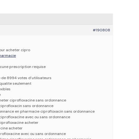
#190808
pour acheter cipro
 pharmacie
ucune prescription requise
e de 8994 votes d’utilisateurs
qualite seulement
xibles
e
heter ciprofloxacine sans ordonnance
ciprofloxacin sans ordonnance
donnance en pharmacie ciprofloxacin sans ordonnance
ciprofloxacine avec ou sans ordonnance
ciprofloxacine acheter
acine acheter
profloxacine avec ou sans ordonnance