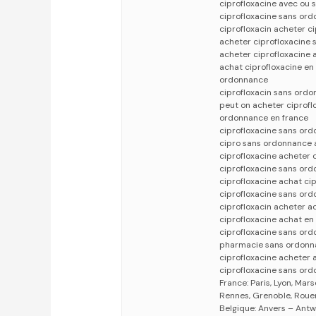
ciprofloxacine avec ou 
ciprofloxacine sans or
ciprofloxacin acheter c
acheter ciprofloxacine
acheter ciprofloxacine 
achat ciprofloxacine en
ordonnance
ciprofloxacin sans ordo
peut on acheter ciprof
ordonnance en france
ciprofloxacine sans or
cipro sans ordonnance 
ciprofloxacine acheter 
ciprofloxacine sans ord
ciprofloxacine achat ci
ciprofloxacine sans ord
ciprofloxacin acheter ac
ciprofloxacine achat en
ciprofloxacine sans ord
pharmacie sans ordonn
ciprofloxacine acheter 
ciprofloxacine sans or
France: Paris, Lyon, Mars
Rennes, Grenoble, Rouen,
Belgique: Anvers – Antw