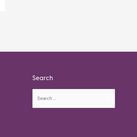
Search
Search
for: