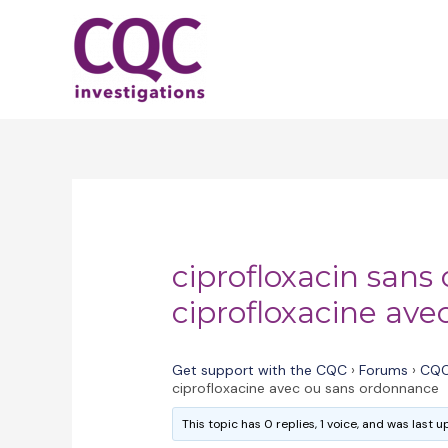
Skip
to
content
ciprofloxacin san
ciprofloxacine av
Get support with the CQC
›
Forums
›
CQC
ciprofloxacine avec ou sans ordonnance
This topic has 0 replies, 1 voice, and was last