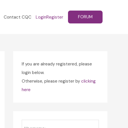
FORUM
Contact CQC
Login
Register
If you are already registered, please
login below.
Otherwise, please register by
clicking
here