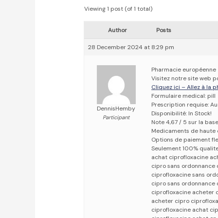
Viewing 1 post (of 1 total)
Author
Posts
28 December 2024 at 8:29 pm
Pharmacie européenne
Visitez notre site web 
Cliquez ici – Allez à la
Formulaire medical: pill
Prescription requise: A
DennisHemby
Disponibilité: In Stock!
Participant
Note 4,67 / 5 sur la bas
Medicaments de haute 
Options de paiement fle
Seulement 100% qualit
achat ciprofloxacine ac
cipro sans ordonnance 
ciprofloxacine sans or
cipro sans ordonnance 
ciprofloxacine acheter 
acheter cipro ciproflox
ciprofloxacine achat ci