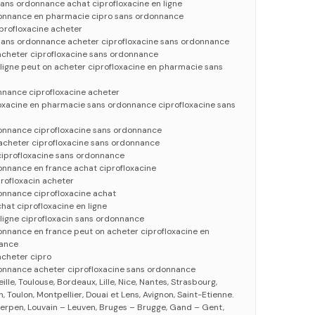
sans ordonnance achat ciprofloxacine en ligne
donnance en pharmacie cipro sans ordonnance
iprofloxacine acheter
 sans ordonnance acheter ciprofloxacine sans ordonnance
acheter ciprofloxacine sans ordonnance
 ligne peut on acheter ciprofloxacine en pharmacie sans
nnance ciprofloxacine acheter
loxacine en pharmacie sans ordonnance ciprofloxacine sans
donnance ciprofloxacine sans ordonnance
acheter ciprofloxacine sans ordonnance
ciprofloxacine sans ordonnance
onnance en france achat ciprofloxacine
profloxacin acheter
onnance ciprofloxacine achat
hat ciprofloxacine en ligne
 ligne ciprofloxacin sans ordonnance
onnance en france peut on acheter ciprofloxacine en
ance
acheter cipro
donnance acheter ciprofloxacine sans ordonnance
eille, Toulouse, Bordeaux, Lille, Nice, Nantes, Strasbourg,
 Toulon, Montpellier, Douai et Lens, Avignon, Saint-Etienne.
erpen, Louvain – Leuven, Bruges – Brugge, Gand – Gent,