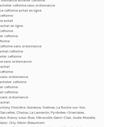
ordonnance acheter cefixime
 acheter cefixime sans ordonnance
e cefixime achat en ligne
cefixime
me achat
 achat en ligne
cefixime
er cefixime
fixime
 cefixime sans ordonnance
 achat cefixime
eter cefixime
ime sans ordonnance
 achat
cefixime
e sans ordonnance
 acheter cefixime
er cefixime
at cefixime
e sans ordonnance
 achat
Antony, Finistère, Gonesse, Yvelines, La Roche-sur-Yon,
 Sarcelles, Chatou, Le Lamentin, Pyrénées-Orientales,
on, Rosny-sous-Bois, Hérouville-Saint-Clair, Aude, Moselle,
aisir, Orly, Hénin-Beaumont.