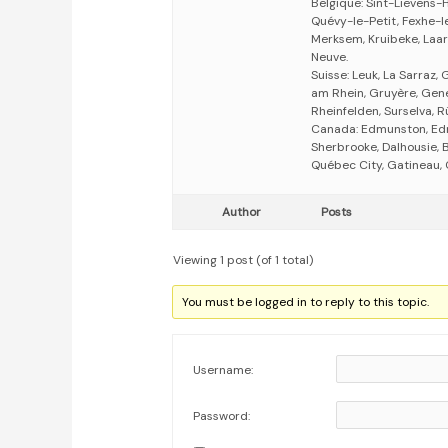
Belgique: Sint-Lievens-
Quévy-le-Petit, Fexhe-le
Merksem, Kruibeke, Laarn
Neuve.
Suisse: Leuk, La Sarraz, 
am Rhein, Gruyère, Genev
Rheinfelden, Surselva, Rü
Canada: Edmunston, Edm
Sherbrooke, Dalhousie, 
Québec City, Gatineau, 
Author
Posts
Viewing 1 post (of 1 total)
You must be logged in to reply to this topic.
Username:
Password: