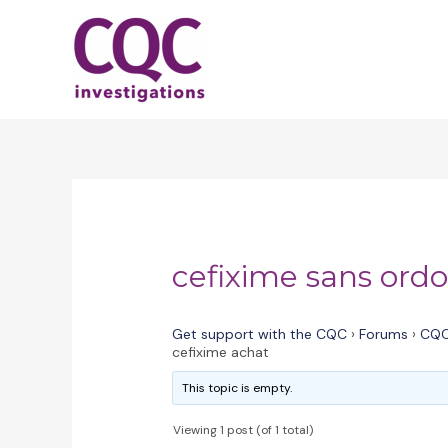
Skip
to
content
cefixime sans ord
Get support with the CQC
›
Forums
›
CQC
cefixime achat
This topic is empty.
Viewing 1 post (of 1 total)