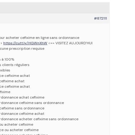
#872111
pour acheter cefixime en ligne sans ordonnance
=>
https://cutt.ly/HGWnXhW
<== VISITEZ AUJOURD’HUI
ucune prescription requise
n à 100%
 clients réguliers
xibles
ce cefixime achat
 cefixime achat
ce cefixime achat
fixime
ordonnance achat cefixime
ordonnance cefixime sans ordonnance
 cefixime sans ordonnance
ordonnance cefixime achat
ordonnance acheter cefixime sans ordonnance
 ou acheter cefixime
ce ou acheter cefixime