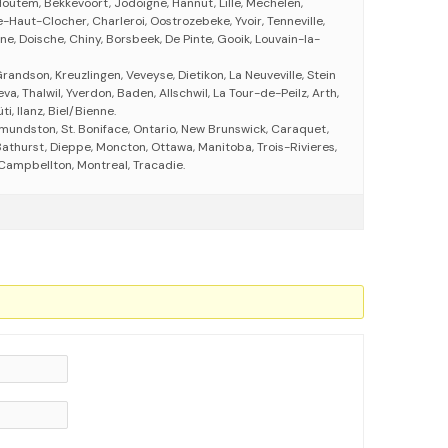
Houtem, Bekkevoort, Jodoigne, Hannut, Lille, Mechelen,
-Haut-Clocher, Charleroi, Oostrozebeke, Yvoir, Tenneville,
e, Doische, Chiny, Borsbeek, De Pinte, Gooik, Louvain-la-
Grandson, Kreuzlingen, Veveyse, Dietikon, La Neuveville, Stein
a, Thalwil, Yverdon, Baden, Allschwil, La Tour-de-Peilz, Arth,
ti, Ilanz, Biel/Bienne.
undston, St. Boniface, Ontario, New Brunswick, Caraquet,
Bathurst, Dieppe, Moncton, Ottawa, Manitoba, Trois-Rivieres,
Campbellton, Montreal, Tracadie.