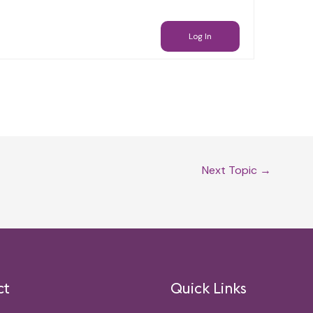
Log In
Next Topic
→
ct
Quick Links