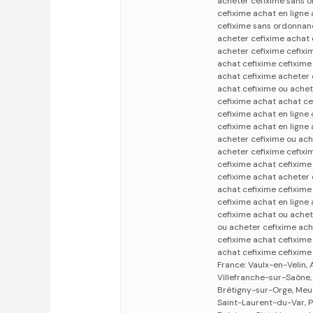
acheter cefixime sans 
cefixime achat en ligne
cefixime sans ordonnanc
acheter cefixime achat 
acheter cefixime cefixi
achat cefixime cefixime
achat cefixime acheter 
achat cefixime ou achet
cefixime achat achat ce
cefixime achat en ligne
cefixime achat en ligne
acheter cefixime ou ach
acheter cefixime cefix
cefixime achat cefixime
cefixime achat acheter 
achat cefixime cefixim
cefixime achat en ligne
cefixime achat ou achet
ou acheter cefixime ach
cefixime achat cefixim
achat cefixime cefixime
France: Vaulx-en-Velin, 
Villefranche-sur-Saône,
Brétigny-sur-Orge, Meud
Saint-Laurent-du-Var, Pl