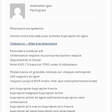
AlethiaKerrigan
Participant
Pharmacie européenne
Visitez notre site web pour acheter bupropion en ligne
Cliquez ici – Allez à la pharmacie
Formulaire medical: pill
Ordonnance requise: Aucune prescription requise
Disponibilité: In Stock!
Note 4,95 / 5 base sur 11742 votes d’utilisateurs
Pilules bonus et grandes remises sur chaque commande
24h support en ligne
Toujours jusqu’à 80% moins cher que votre pharmacie locale
prix bupropion bupropion france
bupropion belgique bupropion achat
bupropion achat en ligne naltrexone bupropion sans
ordonnance
bupropion prix maroc bupropion prix france
bupropion en ligne bupropion prix pharmacie