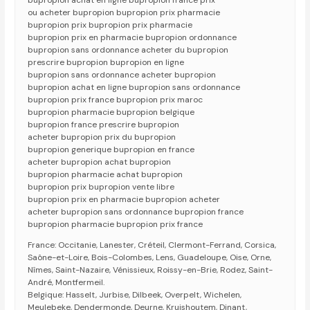
bupropion achat en ligne bupropion france prix
ou acheter bupropion bupropion prix pharmacie
bupropion prix bupropion prix pharmacie
bupropion prix en pharmacie bupropion ordonnance
bupropion sans ordonnance acheter du bupropion
prescrire bupropion bupropion en ligne
bupropion sans ordonnance acheter bupropion
bupropion achat en ligne bupropion sans ordonnance
bupropion prix france bupropion prix maroc
bupropion pharmacie bupropion belgique
bupropion france prescrire bupropion
acheter bupropion prix du bupropion
bupropion generique bupropion en france
acheter bupropion achat bupropion
bupropion pharmacie achat bupropion
bupropion prix bupropion vente libre
bupropion prix en pharmacie bupropion acheter
acheter bupropion sans ordonnance bupropion france
bupropion pharmacie bupropion prix france
France: Occitanie, Lanester, Créteil, Clermont-Ferrand, Corsica,
Saône-et-Loire, Bois-Colombes, Lens, Guadeloupe, Oise, Orne,
Nîmes, Saint-Nazaire, Vénissieux, Roissy-en-Brie, Rodez, Saint-
André, Montfermeil.
Belgique: Hasselt, Jurbise, Dilbeek, Overpelt, Wichelen,
Meulebeke, Dendermonde, Deurne, Kruishoutem, Dinant,