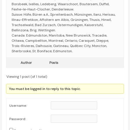
Borsbeek, Ixelles, Ledeberg, Waarschoot, Boutersem, Duffel,
Fexhe-le-Haut-Clocher, Denderleeuw.
Suisse: Höfe, Büren a.A., Spreitenbach, Münsingen, Ilanz, Herisau,
Illnau-Effretikon, Affoltern am Albis, Grüningen, Thusis, Hinwil,
Trachselwald, Bad Zurzach, Ostermundigen, Kaiserstuhl,
Bellinzona, Brig, Wettingen.
Canada: Edmundston, Manitoba, New Brunswick, Tracadie,
Ottawa, Campbellton, Montreal, Ontario, Caraquet, Dieppe,
Trois-Rivieres, Dalhousie, Gatineau, Québec City, Moncton,
Sherbrooke, St. Boniface, Edmunston.
Author
Posts
Viewing 1 post (of 1 total)
You must be logged in to reply to this topic.
Username:
Password: