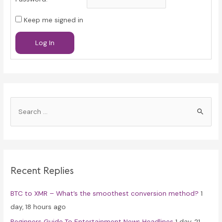
Keep me signed in
Log In
S
e
a
r
c
Recent Replies
h
f
BTC to XMR – What’s the smoothest conversion method?
1
o
day, 18 hours ago
r
Beginners Guide To Entertainment News Headlines
1 day, 21