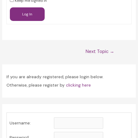
Keep me signed in
Log In
Post
Next Topic
→
navigation
If you are already registered, please login below.
Otherwise, please register by
clicking here
Username:
Password: