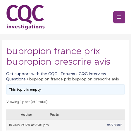
Skip
to
Main
content
Menu
bupropion france prix
bupropion prescrire avis
Get support with the CQC
›
Forums
›
CQC Interview
Questions
›
bupropion france prix bupropion prescrire avis
This topic is empty.
Viewing 1 post (of 1 total)
Author
Posts
19 July 2025 at 3:36 pm
#778352