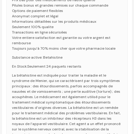
Prix bas pour des medicaments de haute qualite
Pilules bonus et grandes remises sur chaque commande
Options de paiement flexibles
Anonymat complet et légal
Informations détaillées sur les produits médicaux
Seulement 100% qualite
Transactions en ligne sécurisées
Votre entiere satisfaction est garantie ou votre argent est
rembourse
Toujours jusqu’à 70% moins cher que votre pharmacie locale
Substance active: Betahistine
En Stock:Seulement 24 paquets restants
La bétahistine est indiquée pour traiter la maladie et le
syndrome de Menier, qui se caractérisent par trois symptômes
principaux : des étourdissements, parfois accompagnés de
nausées et de vomissements ; une perte auditive (torture) ; des
acouphènes. Le médicament est également utilisé pour le
traitement médical symptomatique des étourdissements
vestibulaires d’origines diverses. La bétahistine est un remède
pour le traitement médical des problèmes vestibulaires. En fait,
la bétahistine est un inhibiteur des récepteurs H3 dans les
noyaux de l’appareil vestibulaire. Cet agent a un effet prononcé
sur le système nerveux central, avec la stabilisation de la