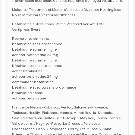
transmission neuronale dans les neurones du noyau vestibulaire.
Maladies: Treatment of Meniere’s disease Dizziness Hearing loss
Noise in the ears Vestibular dizziness
Betahistine autres noms: Vertin Vertiford Verbet B Stil
Vertipress Bvert
Recherches similaires:
betahistine sans ordonnance
betahistine achat en ligne
acheter bétahistine 24 mg
bétahistine achat en ligne
bétahistine sans ordonnance
achat betahistine
acheter betahistine 24 mg
commander betahistine
betahistine avec ou sans ordonnance
betahistine achat
acheter betahistine
France: Le Plessis-Robinson, Vertou, Salon-de-Provence,
Toulouse, Neuilly-Plaisance, Vannes, Mandelieu-la-Napoule,
Saint-Médard-en-Jalles, Saint-Joseph, Meyzieu, Toulon, Centre-
Val de Loire, L’Haÿ-les-Roses, Le Creusot, Palaiseau,
Carcassonne, Croix, Compiègne, Cergy, Les Mureaux, Saint-
Brieuc, Le Chesnay, Indre, Halluin, Loire-Atlantique, Dordogne, Le