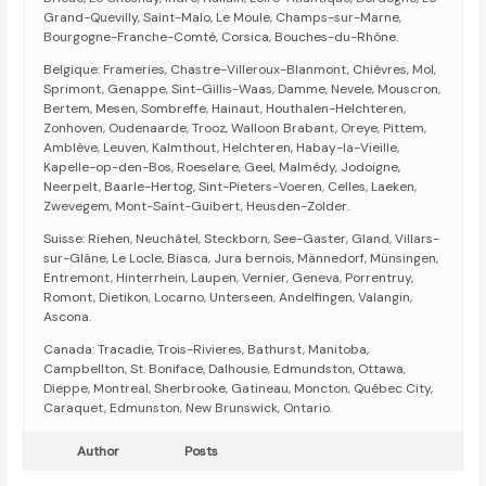
Grand-Quevilly, Saint-Malo, Le Moule, Champs-sur-Marne,
Bourgogne-Franche-Comté, Corsica, Bouches-du-Rhône.
Belgique: Frameries, Chastre-Villeroux-Blanmont, Chièvres, Mol,
Sprimont, Genappe, Sint-Gillis-Waas, Damme, Nevele, Mouscron,
Bertem, Mesen, Sombreffe, Hainaut, Houthalen-Helchteren,
Zonhoven, Oudenaarde, Trooz, Walloon Brabant, Oreye, Pittem,
Amblève, Leuven, Kalmthout, Helchteren, Habay-la-Vieille,
Kapelle-op-den-Bos, Roeselare, Geel, Malmédy, Jodoigne,
Neerpelt, Baarle-Hertog, Sint-Pieters-Voeren, Celles, Laeken,
Zwevegem, Mont-Saint-Guibert, Heusden-Zolder.
Suisse: Riehen, Neuchâtel, Steckborn, See-Gaster, Gland, Villars-
sur-Glâne, Le Locle, Biasca, Jura bernois, Männedorf, Münsingen,
Entremont, Hinterrhein, Laupen, Vernier, Geneva, Porrentruy,
Romont, Dietikon, Locarno, Unterseen, Andelfingen, Valangin,
Ascona.
Canada: Tracadie, Trois-Rivieres, Bathurst, Manitoba,
Campbellton, St. Boniface, Dalhousie, Edmundston, Ottawa,
Dieppe, Montreal, Sherbrooke, Gatineau, Moncton, Québec City,
Caraquet, Edmunston, New Brunswick, Ontario.
Author
Posts