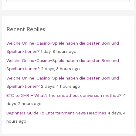
a
r
c
Recent Replies
h
f
Welche Online-Casino-Spiele haben die besten Boni und
o
Spielfunktionen?
1 day, 9 hours ago
r
Welche Online-Casino-Spiele haben die besten Boni und
:
Spielfunktionen?
2 days, 3 hours ago
Welche Online-Casino-Spiele haben die besten Boni und
Spielfunktionen?
2 days, 4 hours ago
BTC to XMR – What’s the smoothest conversion method?
4
days, 2 hours ago
Beginners Guide To Entertainment News Headlines
4 days, 4
hours ago