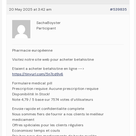
20 May 2025 at 3:42 am
#539835
SachaBoyster
Participant
Pharmacie européenne
Visitez notre site web pour acheter betahistine
Etaient a acheter betahistine en ligne -–>
https://tinyurl.com/5n7cd9v6
Formulaire medical: pill
Prescription requise: Aucune prescription requise
Disponibilité: In Stock!
Note 4,79 / 5 base sur 7574 votes d’utilisateurs
Envoie rapide et confidentialite complete
Nous sommes fiers de fournir a nos clients le meilleur
medicament
Offres spéciales pour les clients réguliers
Economisez temps et couts