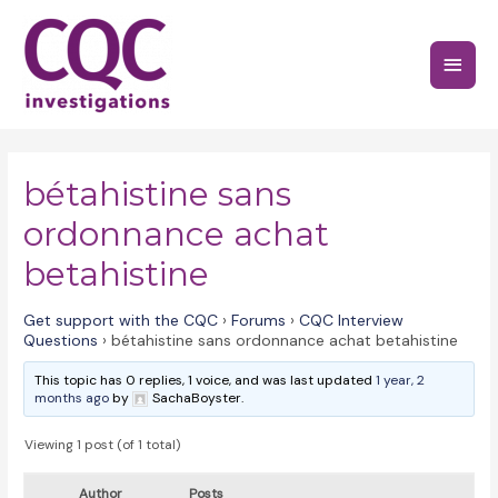
Skip
to
Main
content
Menu
bétahistine sans
ordonnance achat
betahistine
Get support with the CQC
›
Forums
›
CQC Interview
Questions
›
bétahistine sans ordonnance achat betahistine
This topic has 0 replies, 1 voice, and was last updated
1 year, 2
months ago
by
SachaBoyster.
Viewing 1 post (of 1 total)
Author
Posts