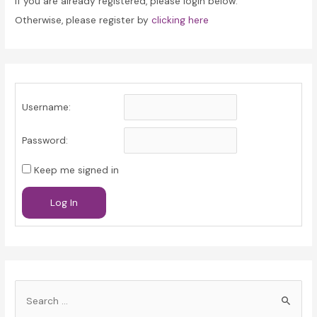
If you are already registered, please login below.
Otherwise, please register by
clicking here
Username:
Password:
Keep me signed in
Log In
S
e