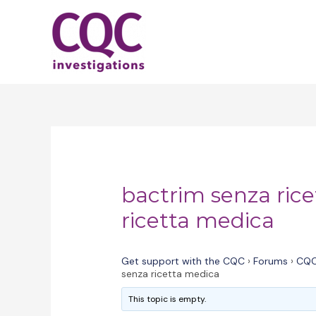
Skip
to
content
bactrim senza ric
ricetta medica
Get support with the CQC
›
Forums
›
CQC
senza ricetta medica
This topic is empty.