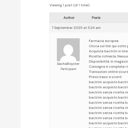
Viewing 1 post (of 1 total)
Author
Posts
7 September 2025 at 5:24 am
Farmacia europea
Clicca sul link qui sott
Acquista bactrim in lin
Ricetta richiesta: Nessu
Disponibilità: in magazzi
SachaBoyster
Consegna e completa ri
Participant
Transazioni online sicur
Prezzi bassi e sconti
bactrim acquisto bactr
bactrim acquisto bactr
bactrim senza ricetta 
bactrim acquisto bactri
bactrim senza ricetta b
bactrim senza ricetta m
bactrim senza ricetta b
bactrim senza ricetta b
bactrim acquisto bactr