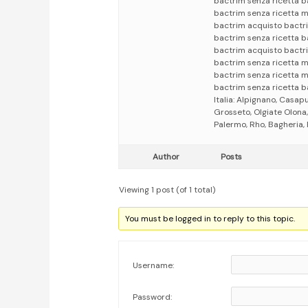
bactrim senza ricetta b
bactrim senza ricetta 
bactrim acquisto bactr
bactrim senza ricetta b
bactrim acquisto bactri
bactrim senza ricetta 
bactrim senza ricetta m
bactrim senza ricetta b
Italia: Alpignano, Casapu
Grosseto, Olgiate Olona
Palermo, Rho, Bagheria, 
Author
Posts
Viewing 1 post (of 1 total)
You must be logged in to reply to this topic.
Username:
Password: