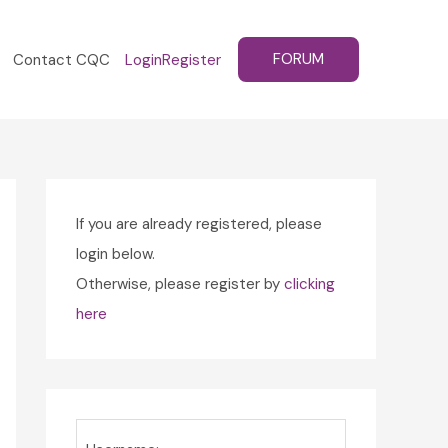
FORUM
Contact CQC
Login
Register
If you are already registered, please
login below.
Otherwise, please register by
clicking
here