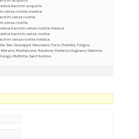
actrim acquisto
medica bactrim acquisto
im senza ricetta medica
actrim senza ricetta
m senza ricetta
medica bactrim senza ricetta medica
edica bactrim senza ricetta
actrim senza ricetta medica
lla, San Giuseppe Vesuviano, Forio, Pioltello, Foligno,
, Merano, Monfalcone, Ravenna, Paderno Dugnano, Dalmine,
Rovigo, Molfetta, Sant’Antimo.