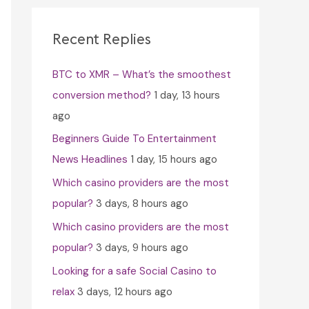
c
h
Recent Replies
f
BTC to XMR – What’s the smoothest
o
conversion method?
1 day, 13 hours
r
ago
:
Beginners Guide To Entertainment
News Headlines
1 day, 15 hours ago
Which casino providers are the most
popular?
3 days, 8 hours ago
Which casino providers are the most
popular?
3 days, 9 hours ago
Looking for a safe Social Casino to
relax
3 days, 12 hours ago