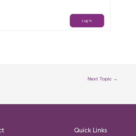
Log In
Next Topic
→
ct
Quick Links