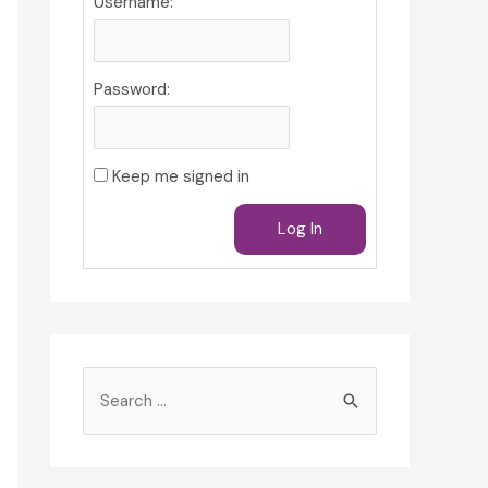
Username:
Password:
Keep me signed in
Log In
S
e
a
r