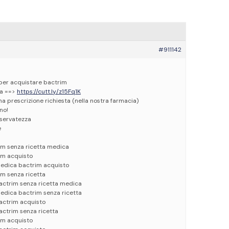
#911142
o per acquistare bactrim
ea ==>
https://cutt.ly/z15Fq1K
na prescrizione richiesta (nella nostra farmacia)
no!
servatezza
e
im senza ricetta medica
im acquisto
medica bactrim acquisto
m senza ricetta
actrim senza ricetta medica
edica bactrim senza ricetta
actrim acquisto
actrim senza ricetta
im acquisto