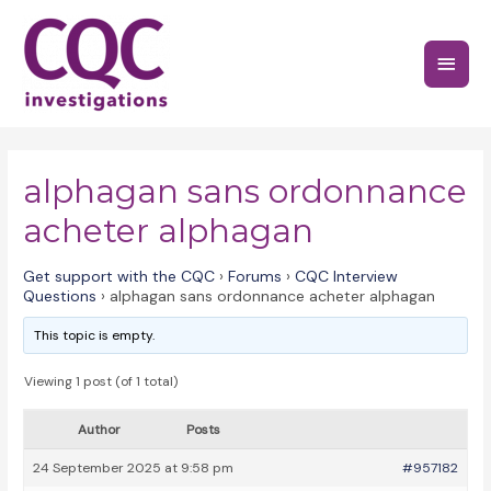
Skip
to
Main
content
Menu
alphagan sans ordonnance
acheter alphagan
Get support with the CQC
›
Forums
›
CQC Interview
Questions
›
alphagan sans ordonnance acheter alphagan
This topic is empty.
Viewing 1 post (of 1 total)
Author
Posts
24 September 2025 at 9:58 pm
#957182