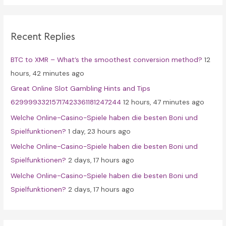
r
c
Recent Replies
h
f
BTC to XMR – What’s the smoothest conversion method?
12
o
hours, 42 minutes ago
r
Great Online Slot Gambling Hints and Tips
:
62999933215717423361181247244
12 hours, 47 minutes ago
Welche Online-Casino-Spiele haben die besten Boni und
Spielfunktionen?
1 day, 23 hours ago
Welche Online-Casino-Spiele haben die besten Boni und
Spielfunktionen?
2 days, 17 hours ago
Welche Online-Casino-Spiele haben die besten Boni und
Spielfunktionen?
2 days, 17 hours ago