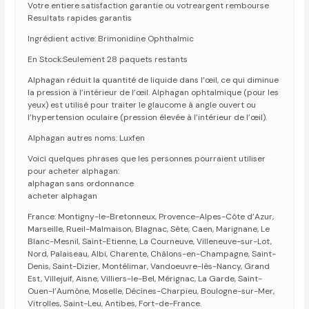
Votre entiere satisfaction garantie ou votreargent rembourse
Resultats rapides garantis
Ingrédient active: Brimonidine Ophthalmic
En Stock:Seulement 28 paquets restants
Alphagan réduit la quantité de liquide dans l’œil, ce qui diminue
la pression à l’intérieur de l’œil. Alphagan ophtalmique (pour les
yeux) est utilisé pour traiter le glaucome à angle ouvert ou
l’hypertension oculaire (pression élevée à l’intérieur de l’œil).
Alphagan autres noms: Luxfen
Voici quelques phrases que les personnes pourraient utiliser
pour acheter alphagan:
alphagan sans ordonnance
acheter alphagan
France: Montigny-le-Bretonneux, Provence-Alpes-Côte d’Azur,
Marseille, Rueil-Malmaison, Blagnac, Sète, Caen, Marignane, Le
Blanc-Mesnil, Saint-Etienne, La Courneuve, Villeneuve-sur-Lot,
Nord, Palaiseau, Albi, Charente, Châlons-en-Champagne, Saint-
Denis, Saint-Dizier, Montélimar, Vandoeuvre-lès-Nancy, Grand
Est, Villejuif, Aisne, Villiers-le-Bel, Mérignac, La Garde, Saint-
Ouen-l’Aumône, Moselle, Décines-Charpieu, Boulogne-sur-Mer,
Vitrolles, Saint-Leu, Antibes, Fort-de-France.