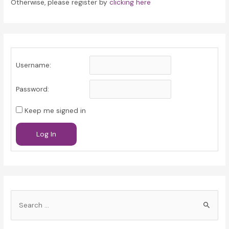
Otherwise, please register by
clicking here
Username:
Password:
Keep me signed in
Log In
S
e
a