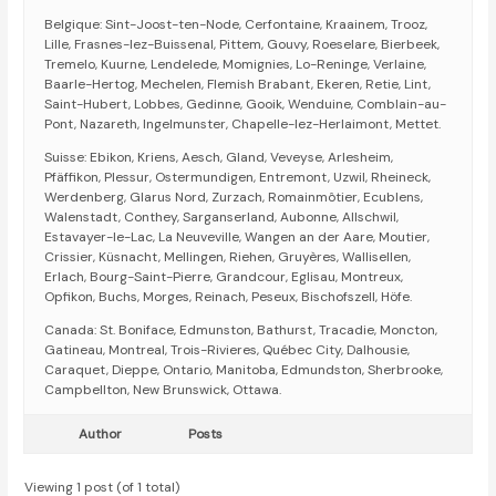
Belgique: Sint-Joost-ten-Node, Cerfontaine, Kraainem, Trooz,
Lille, Frasnes-lez-Buissenal, Pittem, Gouvy, Roeselare, Bierbeek,
Tremelo, Kuurne, Lendelede, Momignies, Lo-Reninge, Verlaine,
Baarle-Hertog, Mechelen, Flemish Brabant, Ekeren, Retie, Lint,
Saint-Hubert, Lobbes, Gedinne, Gooik, Wenduine, Comblain-au-
Pont, Nazareth, Ingelmunster, Chapelle-lez-Herlaimont, Mettet.
Suisse: Ebikon, Kriens, Aesch, Gland, Veveyse, Arlesheim,
Pfäffikon, Plessur, Ostermundigen, Entremont, Uzwil, Rheineck,
Werdenberg, Glarus Nord, Zurzach, Romainmôtier, Ecublens,
Walenstadt, Conthey, Sarganserland, Aubonne, Allschwil,
Estavayer-le-Lac, La Neuveville, Wangen an der Aare, Moutier,
Crissier, Küsnacht, Mellingen, Riehen, Gruyères, Wallisellen,
Erlach, Bourg-Saint-Pierre, Grandcour, Eglisau, Montreux,
Opfikon, Buchs, Morges, Reinach, Peseux, Bischofszell, Höfe.
Canada: St. Boniface, Edmunston, Bathurst, Tracadie, Moncton,
Gatineau, Montreal, Trois-Rivieres, Québec City, Dalhousie,
Caraquet, Dieppe, Ontario, Manitoba, Edmundston, Sherbrooke,
Campbellton, New Brunswick, Ottawa.
Author
Posts
Viewing 1 post (of 1 total)