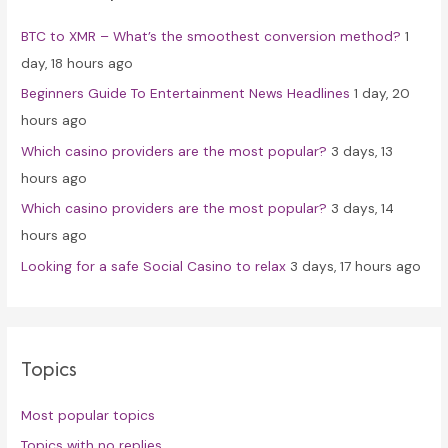
f
BTC to XMR – What’s the smoothest conversion method?
1
o
day, 18 hours ago
r
Beginners Guide To Entertainment News Headlines
1 day, 20
:
hours ago
Which casino providers are the most popular?
3 days, 13
hours ago
Which casino providers are the most popular?
3 days, 14
hours ago
Looking for a safe Social Casino to relax
3 days, 17 hours ago
Topics
Most popular topics
Topics with no replies