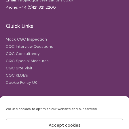
Email:
info@cqcinvestigations.co.uk
Phone: +44 (0)121 821 2200
Quick Links
Mock CQC Inspection
CQC Interview Questions
CQC Consultancy
CQC Special Measures
CQC Site Visit
CQC KLOE’s
Cookie Policy UK
Search
We use cookies to optimise our website and our service.
Search
for:
Accept cookies