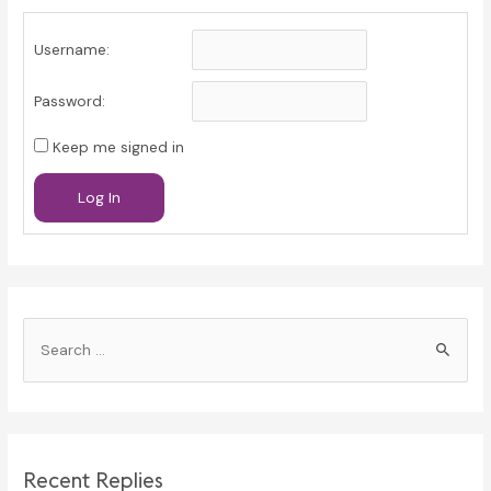
Username:
Password:
Keep me signed in
Log In
S
e
a
r
c
Recent Replies
h