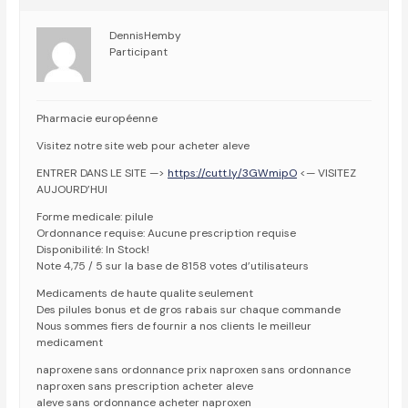
DennisHemby
Participant
Pharmacie européenne
Visitez notre site web pour acheter aleve
ENTRER DANS LE SITE —>
https://cutt.ly/3GWmipO
<— VISITEZ
AUJOURD’HUI
Forme medicale: pilule
Ordonnance requise: Aucune prescription requise
Disponibilité: In Stock!
Note 4,75 / 5 sur la base de 8158 votes d’utilisateurs
Medicaments de haute qualite seulement
Des pilules bonus et de gros rabais sur chaque commande
Nous sommes fiers de fournir a nos clients le meilleur
medicament
naproxene sans ordonnance prix naproxen sans ordonnance
naproxen sans prescription acheter aleve
aleve sans ordonnance acheter naproxen