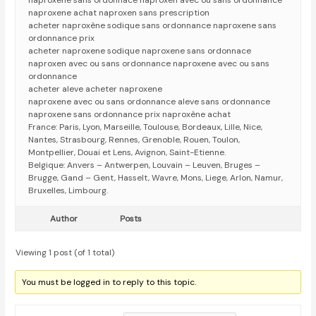
naproxene sans ordonnace naproxen avec ou sans ordonnance
naproxene achat naproxen sans prescription
acheter naproxène sodique sans ordonnance naproxene sans
ordonnance prix
acheter naproxene sodique naproxene sans ordonnace
naproxen avec ou sans ordonnance naproxene avec ou sans
ordonnance
acheter aleve acheter naproxene
naproxene avec ou sans ordonnance aleve sans ordonnance
naproxene sans ordonnance prix naproxène achat
France: Paris, Lyon, Marseille, Toulouse, Bordeaux, Lille, Nice,
Nantes, Strasbourg, Rennes, Grenoble, Rouen, Toulon,
Montpellier, Douai et Lens, Avignon, Saint-Etienne.
Belgique: Anvers – Antwerpen, Louvain – Leuven, Bruges –
Brugge, Gand – Gent, Hasselt, Wavre, Mons, Liege, Arlon, Namur,
Bruxelles, Limbourg.
Author
Posts
Viewing 1 post (of 1 total)
You must be logged in to reply to this topic.