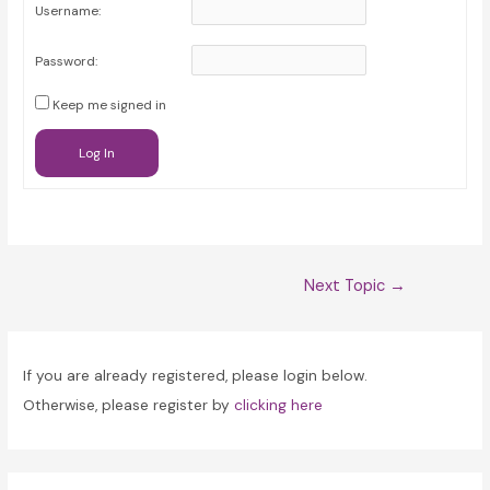
Username:
Password:
Keep me signed in
Log In
Post
Next Topic
→
navigation
If you are already registered, please login below.
Otherwise, please register by
clicking here