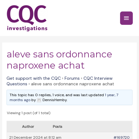
Skip
to
Main
content
Menu
aleve sans ordonnance
naproxene achat
Get support with the CQC
›
Forums
›
CQC Interview
Questions
›
aleve sans ordonnance naproxene achat
This topic has 0 replies, 1 voice, and was last updated
1 year, 7
months ago
by
DennisHemby.
Viewing 1 post (of 1 total)
Author
Posts
21 December 2024 at 8:12 am
#169720