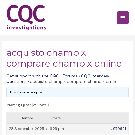
Skip
to
Main
content
Menu
acquisto champix
comprare champix online
Get support with the CQC
›
Forums
›
CQC Interview
Questions
›
acquisto champix comprare champix online
This topic is empty.
Viewing 1 post (of 1 total)
Author
Posts
28 September 2025 at 6:29 pm
#970591