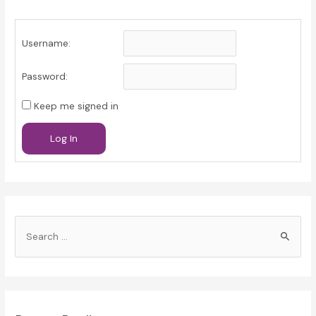
Username:
Password:
Keep me signed in
Log In
S
e
a
r
c