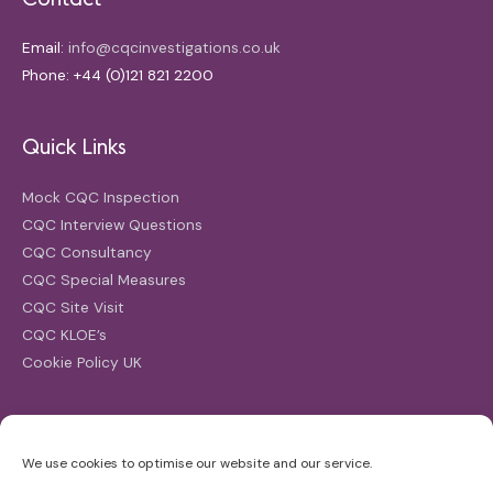
Email:
info@cqcinvestigations.co.uk
Phone: +44 (0)121 821 2200
Quick Links
Mock CQC Inspection
CQC Interview Questions
CQC Consultancy
CQC Special Measures
CQC Site Visit
CQC KLOE’s
Cookie Policy UK
Search
We use cookies to optimise our website and our service.
Search