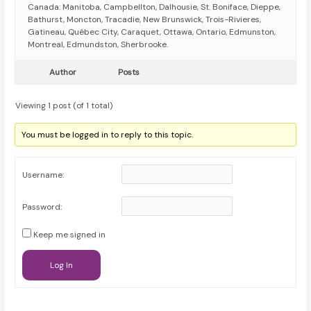
Canada: Manitoba, Campbellton, Dalhousie, St. Boniface, Dieppe,
Bathurst, Moncton, Tracadie, New Brunswick, Trois-Rivieres,
Gatineau, Québec City, Caraquet, Ottawa, Ontario, Edmunston,
Montreal, Edmundston, Sherbrooke.
Author
Posts
Viewing 1 post (of 1 total)
You must be logged in to reply to this topic.
Username:
Password:
Keep me signed in
Log In