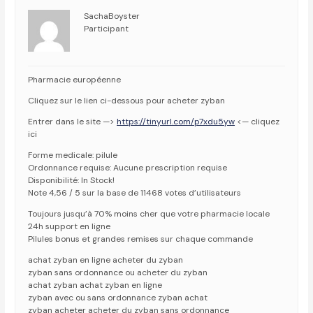
SachaBoyster
Participant
Pharmacie européenne
Cliquez sur le lien ci-dessous pour acheter zyban
Entrer dans le site —>
https://tinyurl.com/p7xdu5yw
<— cliquez
ici
Forme medicale: pilule
Ordonnance requise: Aucune prescription requise
Disponibilité: In Stock!
Note 4,56 / 5 sur la base de 11468 votes d’utilisateurs
Toujours jusqu’à 70% moins cher que votre pharmacie locale
24h support en ligne
Pilules bonus et grandes remises sur chaque commande
achat zyban en ligne acheter du zyban
zyban sans ordonnance ou acheter du zyban
achat zyban achat zyban en ligne
zyban avec ou sans ordonnance zyban achat
zyban acheter acheter du zyban sans ordonnance