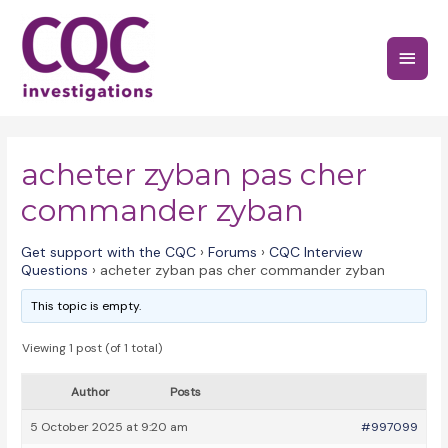
Skip
to
Main
content
Menu
acheter zyban pas cher
commander zyban
Get support with the CQC
›
Forums
›
CQC Interview
Questions
›
acheter zyban pas cher commander zyban
This topic is empty.
Viewing 1 post (of 1 total)
Author
Posts
5 October 2025 at 9:20 am
#997099