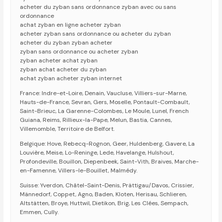
acheter du zyban sans ordonnance zyban avec ou sans
ordonnance
achat zyban en ligne acheter zyban
acheter zyban sans ordonnance ou acheter du zyban
acheter du zyban zyban acheter
zyban sans ordonnance ou acheter zyban
zyban acheter achat zyban
zyban achat acheter du zyban
achat zyban acheter zyban internet
France: Indre-et-Loire, Denain, Vaucluse, Villiers-sur-Marne,
Hauts-de-France, Sevran, Gers, Moselle, Pontault-Combault,
Saint-Brieuc, La Garenne-Colombes, Le Moule, Lunel, French
Guiana, Reims, Rillieux-la-Pape, Melun, Bastia, Cannes,
Villemomble, Territoire de Belfort.
Belgique: Hove, Rebecq-Rognon, Geer, Huldenberg, Gavere, La
Louvière, Meise, Lo-Reninge, Lede, Havelange, Hulshout,
Profondeville, Bouillon, Diepenbeek, Saint-Vith, Braives, Marche-
en-Famenne, Villers-le-Bouillet, Malmédy.
Suisse: Yverdon, Châtel-Saint-Denis, Prättigau/Davos, Crissier,
Männedorf, Coppet, Agno, Baden, Kloten, Herisau, Schlieren,
Altstätten, Broye, Huttwil, Dietikon, Brig, Les Clées, Sempach,
Emmen, Cully.