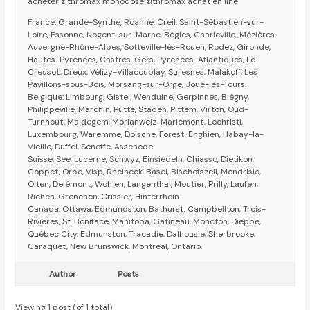
acheter zithromax monodose zithromax achat en line
France: Grande-Synthe, Roanne, Creil, Saint-Sébastien-sur-
Loire, Essonne, Nogent-sur-Marne, Bègles, Charleville-Mézières,
Auvergne-Rhône-Alpes, Sotteville-lès-Rouen, Rodez, Gironde,
Hautes-Pyrénées, Castres, Gers, Pyrénées-Atlantiques, Le
Creusot, Dreux, Vélizy-Villacoublay, Suresnes, Malakoff, Les
Pavillons-sous-Bois, Morsang-sur-Orge, Joué-lès-Tours.
Belgique: Limbourg, Gistel, Wenduine, Gerpinnes, Blégny,
Philippeville, Marchin, Putte, Staden, Pittem, Virton, Oud-
Turnhout, Maldegem, Morlanwelz-Mariemont, Lochristi,
Luxembourg, Waremme, Doische, Forest, Enghien, Habay-la-
Vieille, Duffel, Seneffe, Assenede.
Suisse: See, Lucerne, Schwyz, Einsiedeln, Chiasso, Dietikon,
Coppet, Orbe, Visp, Rheineck, Basel, Bischofszell, Mendrisio,
Olten, Delémont, Wohlen, Langenthal, Moutier, Prilly, Laufen,
Riehen, Grenchen, Crissier, Hinterrhein.
Canada: Ottawa, Edmundston, Bathurst, Campbellton, Trois-
Rivieres, St. Boniface, Manitoba, Gatineau, Moncton, Dieppe,
Québec City, Edmunston, Tracadie, Dalhousie, Sherbrooke,
Caraquet, New Brunswick, Montreal, Ontario.
Author
Posts
Viewing 1 post (of 1 total)