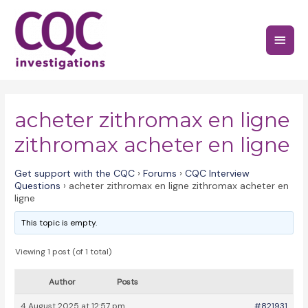
Skip
to
Main
content
Menu
acheter zithromax en ligne
zithromax acheter en ligne
Get support with the CQC
›
Forums
›
CQC Interview
Questions
›
acheter zithromax en ligne zithromax acheter en
ligne
This topic is empty.
Viewing 1 post (of 1 total)
Author
Posts
4 August 2025 at 12:57 pm
#821931