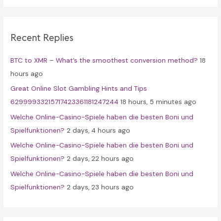
r
c
Recent Replies
h
f
BTC to XMR – What’s the smoothest conversion method?
18
o
hours ago
r
Great Online Slot Gambling Hints and Tips
:
62999933215717423361181247244
18 hours, 5 minutes ago
Welche Online-Casino-Spiele haben die besten Boni und
Spielfunktionen?
2 days, 4 hours ago
Welche Online-Casino-Spiele haben die besten Boni und
Spielfunktionen?
2 days, 22 hours ago
Welche Online-Casino-Spiele haben die besten Boni und
Spielfunktionen?
2 days, 23 hours ago