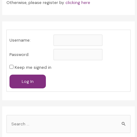
Otherwise, please register by
clicking here
Username:
Password:
Keep me signed in
Log In
S
e
a