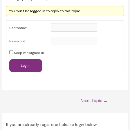
You must be logged in to reply to this topic.
Username:
Password:
Keep me signed in
Log In
Post
Next Topic
→
navigation
If you are already registered, please login below.