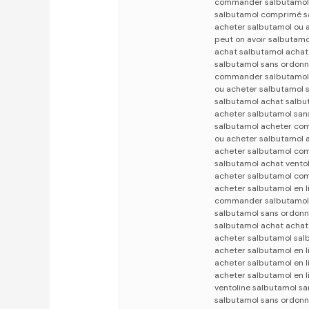
commander salbutamol 
salbutamol comprimé s
acheter salbutamol ou 
peut on avoir salbutam
achat salbutamol achat
salbutamol sans ordon
commander salbutamol 
ou acheter salbutamol 
salbutamol achat salb
acheter salbutamol san
salbutamol acheter co
ou acheter salbutamol 
acheter salbutamol com
salbutamol achat vento
acheter salbutamol com
acheter salbutamol en 
commander salbutamol 
salbutamol sans ordonn
salbutamol achat achat
acheter salbutamol sa
acheter salbutamol en 
acheter salbutamol en 
acheter salbutamol en l
ventoline salbutamol s
salbutamol sans ordon