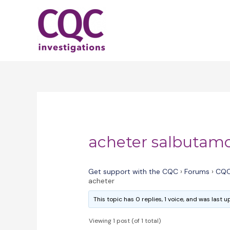
Skip
to
content
acheter salbutamo
Get support with the CQC
›
Forums
›
CQC
acheter
This topic has 0 replies, 1 voice, and was last
Viewing 1 post (of 1 total)