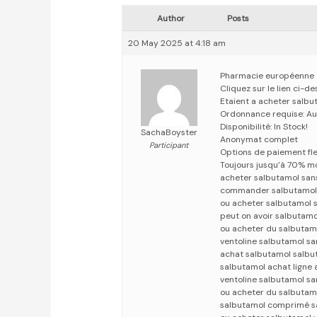
Author
Posts
20 May 2025 at 4:18 am
Pharmacie européenne
Cliquez sur le lien ci-d
Etaient a acheter salbu
Ordonnance requise: Au
Disponibilité: In Stock!
SachaBoyster
Anonymat complet
Participant
Options de paiement fle
Toujours jusqu’à 70% m
acheter salbutamol sa
commander salbutamol 
ou acheter salbutamol 
peut on avoir salbutam
ou acheter du salbutam
ventoline salbutamol s
achat salbutamol salbu
salbutamol achat ligne
ventoline salbutamol s
ou acheter du salbutam
salbutamol comprimé s