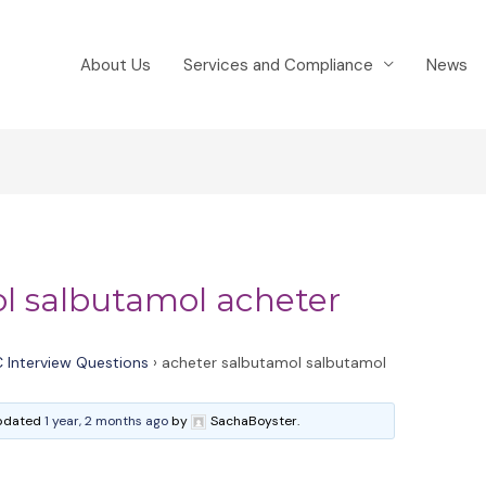
About Us
Services and Compliance
News
l salbutamol acheter
 Interview Questions
›
acheter salbutamol salbutamol
 updated
1 year, 2 months ago
by
SachaBoyster.