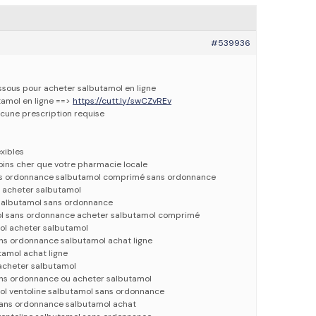
#539936
essous pour acheter salbutamol en ligne
tamol en ligne ==>
https://cutt.ly/swCZvREv
cune prescription requise
xibles
oins cher que votre pharmacie locale
ns ordonnance salbutamol comprimé sans ordonnance
acheter salbutamol
salbutamol sans ordonnance
ol sans ordonnance acheter salbutamol comprimé
ol acheter salbutamol
ans ordonnance salbutamol achat ligne
tamol achat ligne
 acheter salbutamol
ans ordonnance ou acheter salbutamol
ol ventoline salbutamol sans ordonnance
ans ordonnance salbutamol achat