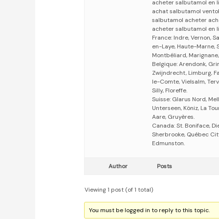
acheter salbutamol en l
achat salbutamol vento
salbutamol acheter ach
acheter salbutamol en
France: Indre, Vernon, 
en-Laye, Haute-Marne, S
Montbéliard, Marignane, 
Belgique: Arendonk, Gri
Zwijndrecht, Limburg, Fa
le-Comte, Vielsalm, Terv
Silly, Floreffe.
Suisse: Glarus Nord, Me
Unterseen, Köniz, La To
Aare, Gruyères.
Canada: St. Boniface, Di
Sherbrooke, Québec City
Edmunston.
Author
Posts
Viewing 1 post (of 1 total)
You must be logged in to reply to this topic.