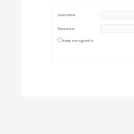
Username:
Password:
Keep me signed in
Post
navigation