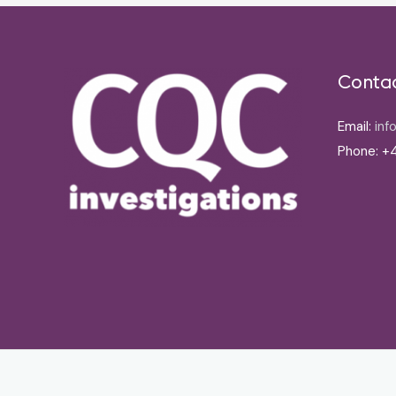
Conta
Email:
inf
Phone: +4