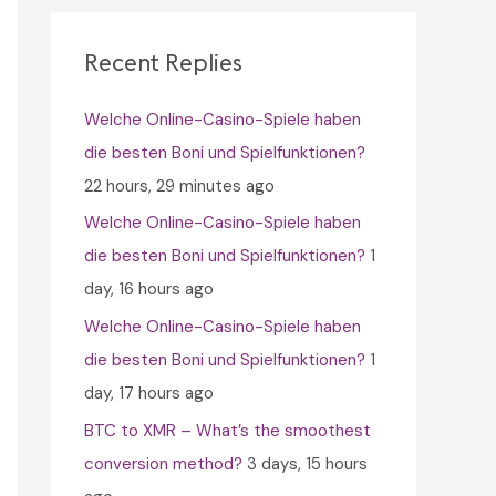
c
h
Recent Replies
f
Welche Online-Casino-Spiele haben
o
die besten Boni und Spielfunktionen?
r
22 hours, 29 minutes ago
:
Welche Online-Casino-Spiele haben
die besten Boni und Spielfunktionen?
1
day, 16 hours ago
Welche Online-Casino-Spiele haben
die besten Boni und Spielfunktionen?
1
day, 17 hours ago
BTC to XMR – What’s the smoothest
conversion method?
3 days, 15 hours