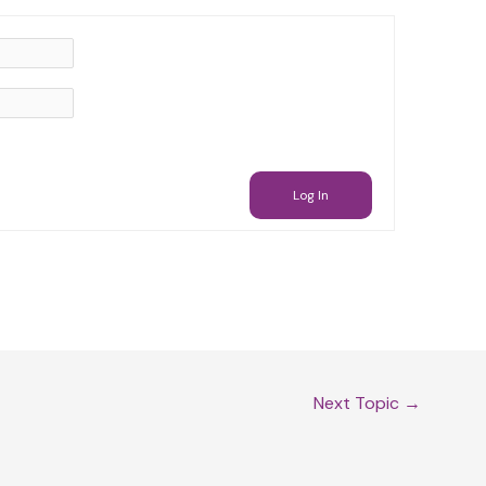
Log In
Next Topic
→