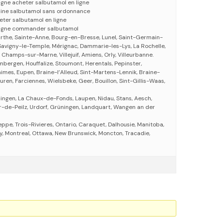
igne acheter salbutamol en ligne
line salbutamol sans ordonnance
eter salbutamol en ligne
 ligne commander salbutamol
Sarthe, Sainte-Anne, Bourg-en-Bresse, Lunel, Saint-Germain-
avigny-le-Temple, Mérignac, Dammarie-les-Lys, La Rochelle,
Champs-sur-Marne, Villejuif, Amiens, Orly, Villeurbanne.
mbergen, Houffalize, Stoumont, Herentals, Pepinster,
imes, Eupen, Braine-l’Alleud, Sint-Martens-Lennik, Braine-
uren, Farciennes, Wielsbeke, Geer, Bouillon, Sint-Gillis-Waas,
llingen, La Chaux-de-Fonds, Laupen, Nidau, Stans, Aesch,
ur-de-Peilz, Urdorf, Grüningen, Landquart, Wangen an der
eppe, Trois-Rivieres, Ontario, Caraquet, Dalhousie, Manitoba,
, Montreal, Ottawa, New Brunswick, Moncton, Tracadie,