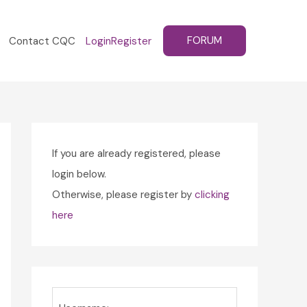
FORUM
Contact CQC
Login
Register
If you are already registered, please
login below.
Otherwise, please register by
clicking
here