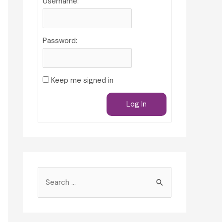
Username:
Password:
Keep me signed in
Log In
S
e
a
r