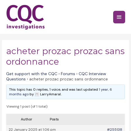
Skip
to
Main
content
Menu
acheter prozac prozac sans
ordonnance
Get support with the CQC
›
Forums
›
CQC Interview
Questions
›
acheter prozac prozac sans ordonnance
This topic has 0 replies, 1 voice, and was last updated
1 year, 6
months ago
by
LarryAmaral.
Viewing 1 post (of 1 total)
Author
Posts
22 January 2025 at 1:06 pm
#255138