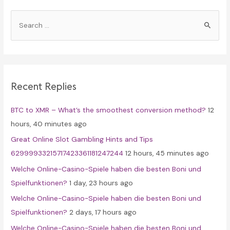
S
e
a
r
c
Recent Replies
h
f
BTC to XMR – What’s the smoothest conversion method?
12
o
hours, 40 minutes ago
r
Great Online Slot Gambling Hints and Tips
:
62999933215717423361181247244
12 hours, 45 minutes ago
Welche Online-Casino-Spiele haben die besten Boni und
Spielfunktionen?
1 day, 23 hours ago
Welche Online-Casino-Spiele haben die besten Boni und
Spielfunktionen?
2 days, 17 hours ago
Welche Online-Casino-Spiele haben die besten Boni und