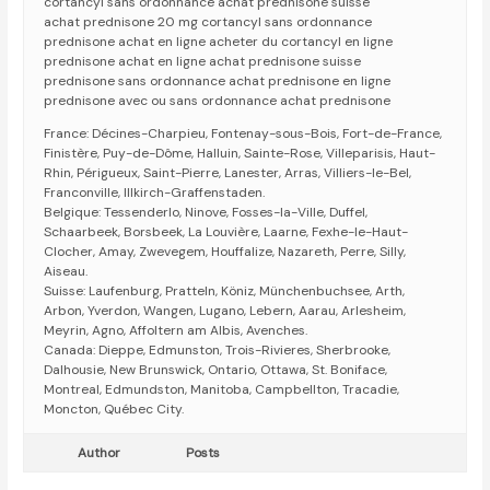
cortancyl sans ordonnance achat prednisone suisse
achat prednisone 20 mg cortancyl sans ordonnance
prednisone achat en ligne acheter du cortancyl en ligne
prednisone achat en ligne achat prednisone suisse
prednisone sans ordonnance achat prednisone en ligne
prednisone avec ou sans ordonnance achat prednisone
France: Décines-Charpieu, Fontenay-sous-Bois, Fort-de-France,
Finistère, Puy-de-Dôme, Halluin, Sainte-Rose, Villeparisis, Haut-
Rhin, Périgueux, Saint-Pierre, Lanester, Arras, Villiers-le-Bel,
Franconville, Illkirch-Graffenstaden.
Belgique: Tessenderlo, Ninove, Fosses-la-Ville, Duffel,
Schaarbeek, Borsbeek, La Louvière, Laarne, Fexhe-le-Haut-
Clocher, Amay, Zwevegem, Houffalize, Nazareth, Perre, Silly,
Aiseau.
Suisse: Laufenburg, Pratteln, Köniz, Münchenbuchsee, Arth,
Arbon, Yverdon, Wangen, Lugano, Lebern, Aarau, Arlesheim,
Meyrin, Agno, Affoltern am Albis, Avenches.
Canada: Dieppe, Edmunston, Trois-Rivieres, Sherbrooke,
Dalhousie, New Brunswick, Ontario, Ottawa, St. Boniface,
Montreal, Edmundston, Manitoba, Campbellton, Tracadie,
Moncton, Québec City.
Author
Posts