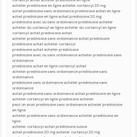
cortancyl achat acheter prednisone en ligne
acheter prednisone en ligne acheter cortancyl 20 mg
achat prednisone sans ordonnance prednisone achat en ligne
achat prednisone en ligne achat prednisone 20 mg
prednisone avec ou sans ordonnance prednisone acheter
acheter du cortancyl en ligne acheter du cortancyl en ligne
cortancyl achat prednisone achat
acheter prednisone sans ordonnance achat prednisone
prednisone achat acheter cortancyl
prednisone achat acheter prednisone
prednisone avec ou sans ordonnance acheter prednisone sans
ordonnance
prednisone achat en ligne cortancyl achat
acheter prednisone sans ordonnance prednisone sans
ordonnance
prednisone sans ordonnance acheter prednisone sans
ordonnance
achat prednisone sans ordonnance achat prednisone en ligne
acheter cortancyl en ligne prednisone acheter
peut on avoir prednisone sans ordonnance acheter prednisone
en ligne
acheter prednisone sans ordonnance acheter prednisone en
ligne
acheter cortancyl achat prednisone suisse
achat prednisone 20 mg acheter cortancyl 20 mg