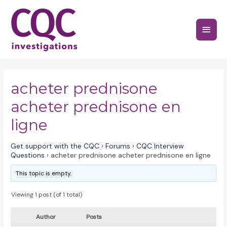
Skip
to
Main
content
Menu
acheter prednisone
acheter prednisone en
ligne
Get support with the CQC
›
Forums
›
CQC Interview
Questions
›
acheter prednisone acheter prednisone en ligne
This topic is empty.
Viewing 1 post (of 1 total)
Author
Posts