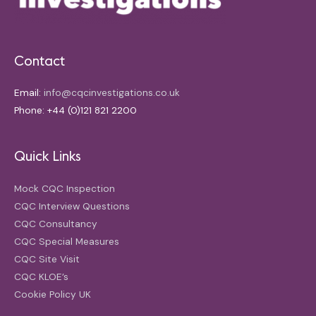
Contact
Email:
info@cqcinvestigations.co.uk
Phone: +44 (0)121 821 2200
Quick Links
Mock CQC Inspection
CQC Interview Questions
CQC Consultancy
CQC Special Measures
CQC Site Visit
CQC KLOE’s
Cookie Policy UK