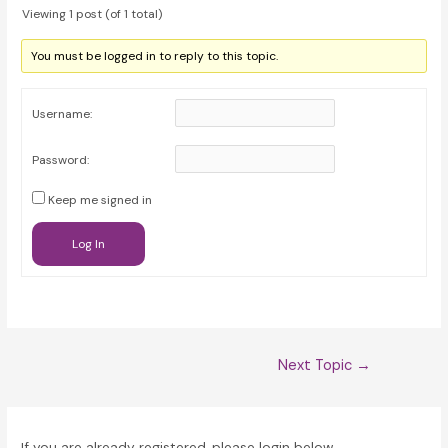
Viewing 1 post (of 1 total)
You must be logged in to reply to this topic.
Username:
Password:
Keep me signed in
Log In
Post
Next Topic
→
navigation
If you are already registered, please login below.