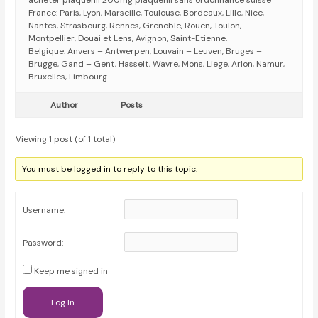
acheter plaquenil 200mg plaquenil sans ordonnance suisse
France: Paris, Lyon, Marseille, Toulouse, Bordeaux, Lille, Nice,
Nantes, Strasbourg, Rennes, Grenoble, Rouen, Toulon,
Montpellier, Douai et Lens, Avignon, Saint-Etienne.
Belgique: Anvers – Antwerpen, Louvain – Leuven, Bruges –
Brugge, Gand – Gent, Hasselt, Wavre, Mons, Liege, Arlon, Namur,
Bruxelles, Limbourg.
Author
Posts
Viewing 1 post (of 1 total)
You must be logged in to reply to this topic.
Username:
Password:
Keep me signed in
Log In