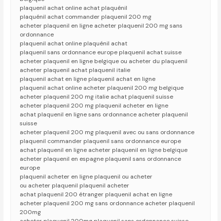
plaquenil achat online achat plaquénil
plaquénil achat commander plaquenil 200 mg
acheter plaquenil en ligne acheter plaquenil 200 mg sans
ordonnance
plaquenil achat online plaquénil achat
plaquenil sans ordonnance europe plaquenil achat suisse
acheter plaquenil en ligne belgique ou acheter du plaquenil
acheter plaquenil achat plaquenil italie
plaquenil achat en ligne plaquenil achat en ligne
plaquenil achat online acheter plaquenil 200 mg belgique
acheter plaquenil 200 mg italie achat plaquenil suisse
acheter plaquenil 200 mg plaquenil acheter en ligne
achat plaquenil en ligne sans ordonnance acheter plaquenil
suisse
acheter plaquenil 200 mg plaquenil avec ou sans ordonnance
plaquenil commander plaquenil sans ordonnance europe
achat plaquenil en ligne acheter plaquenil en ligne belgique
acheter plaquenil en espagne plaquenil sans ordonnance
europe
plaquenil acheter en ligne plaquenil ou acheter
ou acheter plaquenil plaquenil acheter
achat plaquenil 200 étranger plaquenil achat en ligne
acheter plaquenil 200 mg sans ordonnance acheter plaquenil
200mg