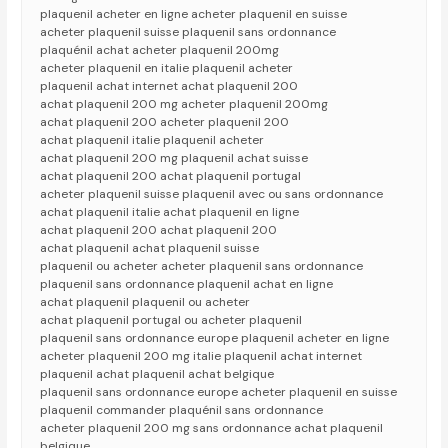
plaquenil acheter en ligne acheter plaquenil en suisse
acheter plaquenil suisse plaquenil sans ordonnance
plaquénil achat acheter plaquenil 200mg
acheter plaquenil en italie plaquenil acheter
plaquenil achat internet achat plaquenil 200
achat plaquenil 200 mg acheter plaquenil 200mg
achat plaquenil 200 acheter plaquenil 200
achat plaquenil italie plaquenil acheter
achat plaquenil 200 mg plaquenil achat suisse
achat plaquenil 200 achat plaquenil portugal
acheter plaquenil suisse plaquenil avec ou sans ordonnance
achat plaquenil italie achat plaquenil en ligne
achat plaquenil 200 achat plaquenil 200
achat plaquenil achat plaquenil suisse
plaquenil ou acheter acheter plaquenil sans ordonnance
plaquenil sans ordonnance plaquenil achat en ligne
achat plaquenil plaquenil ou acheter
achat plaquenil portugal ou acheter plaquenil
plaquenil sans ordonnance europe plaquenil acheter en ligne
acheter plaquenil 200 mg italie plaquenil achat internet
plaquenil achat plaquenil achat belgique
plaquenil sans ordonnance europe acheter plaquenil en suisse
plaquenil commander plaquénil sans ordonnance
acheter plaquenil 200 mg sans ordonnance achat plaquenil
belgique