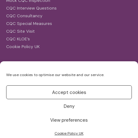
Mock CQC Inspection
CQC Interview Questions
CQC Consultancy
CQC Special Measures
CQC Site Visit
CQC KLOE’s
Cookie Policy UK
Search
We use cookies to optimise our website and our service.
Search
for:
Accept cookies
Deny
View preferences
Copyright ©2026
CQC Investigations
Cookie Policy UK