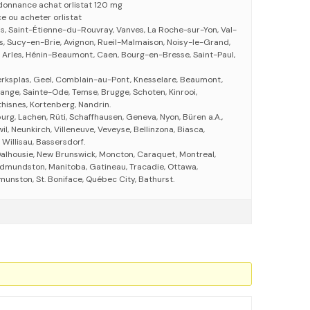
rdonnance achat orlistat 120 mg
ce ou acheter orlistat
is, Saint-Étienne-du-Rouvray, Vanves, La Roche-sur-Yon, Val-
s, Sucy-en-Brie, Avignon, Rueil-Malmaison, Noisy-le-Grand,
, Arles, Hénin-Beaumont, Caen, Bourg-en-Bresse, Saint-Paul,
 Merksplas, Geel, Comblain-au-Pont, Knesselare, Beaumont,
lange, Sainte-Ode, Temse, Brugge, Schoten, Kinrooi,
hisnes, Kortenberg, Nandrin.
urg, Lachen, Rüti, Schaffhausen, Geneva, Nyon, Büren a.A.,
il, Neunkirch, Villeneuve, Veveyse, Bellinzona, Biasca,
Willisau, Bassersdorf.
alhousie, New Brunswick, Moncton, Caraquet, Montreal,
 Edmundston, Manitoba, Gatineau, Tracadie, Ottawa,
munston, St. Boniface, Québec City, Bathurst.