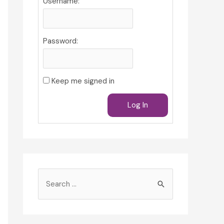
Username:
Password:
Keep me signed in
Log In
S
e
a
r