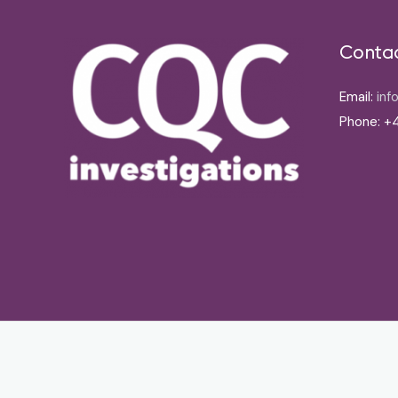
Conta
Email:
inf
Phone: +4