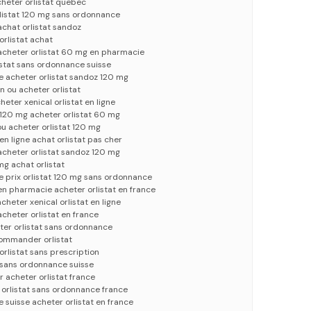
cheter orlistat quebec
rlistat 120 mg sans ordonnance
achat orlistat sandoz
orlistat achat
acheter orlistat 60 mg en pharmacie
stat sans ordonnance suisse
e acheter orlistat sandoz 120 mg
on ou acheter orlistat
heter xenical orlistat en ligne
 120 mg acheter orlistat 60 mg
ou acheter orlistat 120 mg
en ligne achat orlistat pas cher
acheter orlistat sandoz 120 mg
mg achat orlistat
e prix orlistat 120 mg sans ordonnance
en pharmacie acheter orlistat en france
cheter xenical orlistat en ligne
cheter orlistat en france
eter orlistat sans ordonnance
 commander orlistat
orlistat sans prescription
t sans ordonnance suisse
r acheter orlistat france
e orlistat sans ordonnance france
 suisse acheter orlistat en france