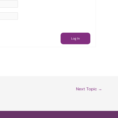
Log In
Next Topic
→