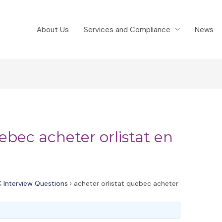
About Us
Services and Compliance
News
uebec acheter orlistat en
 Interview Questions
›
acheter orlistat quebec acheter