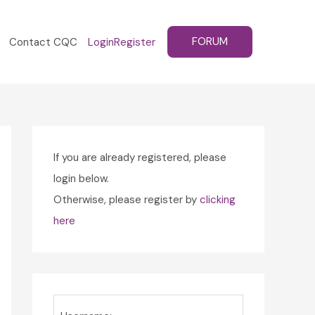
FORUM
Contact CQC
Login
Register
If you are already registered, please
login below.
Otherwise, please register by
clicking
here