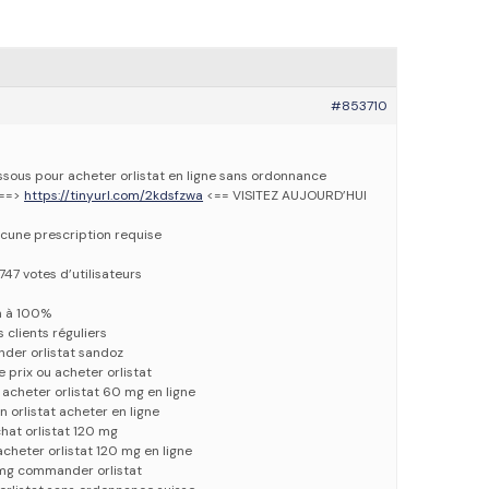
#853710
essous pour acheter orlistat en ligne sans ordonnance
 ==>
https://tinyurl.com/2kdsfzwa
<== VISITEZ AUJOURD’HUI
cune prescription requise
747 votes d’utilisateurs
n à 100%
 clients réguliers
der orlistat sandoz
 prix ou acheter orlistat
e acheter orlistat 60 mg en ligne
n orlistat acheter en ligne
hat orlistat 120 mg
cheter orlistat 120 mg en ligne
 mg commander orlistat