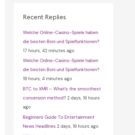
c
h
Recent Replies
f
Welche Online-Casino-Spiele haben
o
die besten Boni und Spielfunktionen?
r
17 hours, 42 minutes ago
:
Welche Online-Casino-Spiele haben
die besten Boni und Spielfunktionen?
18 hours, 4 minutes ago
BTC to XMR – What’s the smoothest
conversion method?
2 days, 16 hours
ago
Beginners Guide To Entertainment
News Headlines
2 days, 18 hours ago