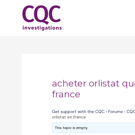
Skip
to
content
acheter orlistat q
france
Get support with the CQC
›
Forums
›
CQC
orlistat en france
This topic is empty.