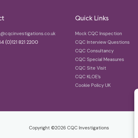
ct
Quick Links
o@cqcinvestigations.co.uk
Mock CQC Inspection
4 (0)121 821 2200
CQC Interview Questions
CQC Consultancy
CQC Special Measures
CQC Site Visit
CQC KLOE’s
Cookie Policy UK
Copyright ©2026
CQC Investigations