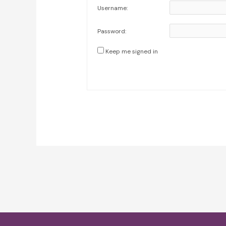
Username:
Password:
Keep me signed in
Post
navigation