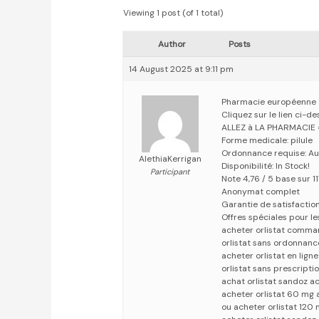
Viewing 1 post (of 1 total)
Author
Posts
14 August 2025 at 9:11 pm
Pharmacie européenne
Cliquez sur le lien ci-d
ALLEZ à LA PHARMACIE
Forme medicale: pilule
Ordonnance requise: Au
AlethiaKerrigan
Disponibilité: In Stock!
Participant
Note 4,76 / 5 base sur 11
Anonymat complet
Garantie de satisfactio
Offres spéciales pour les
acheter orlistat comman
orlistat sans ordonnance
acheter orlistat en lign
orlistat sans prescriptio
achat orlistat sandoz ac
acheter orlistat 60 mg a
ou acheter orlistat 120