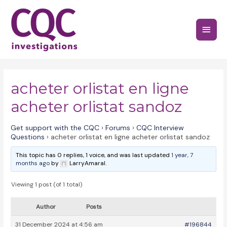
Skip
to
Main
content
Menu
acheter orlistat en ligne
acheter orlistat sandoz
Get support with the CQC
›
Forums
›
CQC Interview
Questions
›
acheter orlistat en ligne acheter orlistat sandoz
This topic has 0 replies, 1 voice, and was last updated
1 year, 7
months ago
by
LarryAmaral.
Viewing 1 post (of 1 total)
Author
Posts
31 December 2024 at 4:56 am
#196844