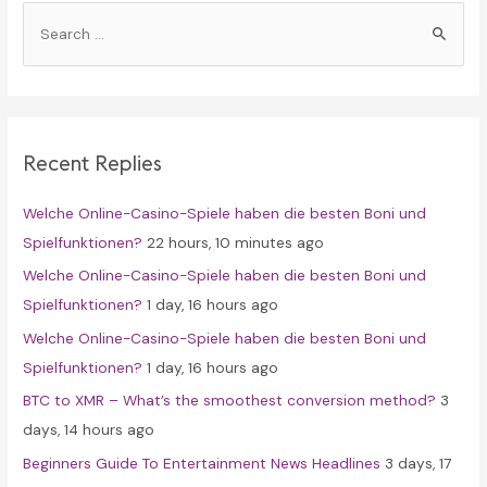
S
e
a
r
c
Recent Replies
h
f
Welche Online-Casino-Spiele haben die besten Boni und
o
Spielfunktionen?
22 hours, 10 minutes ago
r
Welche Online-Casino-Spiele haben die besten Boni und
:
Spielfunktionen?
1 day, 16 hours ago
Welche Online-Casino-Spiele haben die besten Boni und
Spielfunktionen?
1 day, 16 hours ago
BTC to XMR – What’s the smoothest conversion method?
3
days, 14 hours ago
Beginners Guide To Entertainment News Headlines
3 days, 17