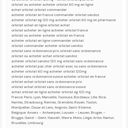
orlistat ou acheter acheter orlistat 60 mg en ligne
achat orlistat orlistat commander
acheter orlistat en france commander orlistat sandoz
acheter orlistat eg 120 mg acheter orlistat 60 mg en pharmacie
orlistat achat en ligne orlistat achat
orlistat acheter en ligne acheter orlistat france
orlistat ou acheter acheter orlistat en france
acheter orlistat en ligne commander orlistat
orlistat commander acheter orlistat sandoz
orlistat sans ordonnance prix orlistat sans ordonnance
orlistat ou acheter achat orlistat sandoz
acheter orlistat sandoz 120 mg orlistat sans ordonnance
acheter orlistat pas cher orlistat avec ou sans ordonnance
acheter orlistat 60 mg acheter orlistat 120mg
orlistat sans ordonnance suisse acheter orlistat en france
orlistat achat orlistat sans ordonnance prix
orlistat achat orlistat sans ordonnance suisse
achat orlistat en ligne acheter orlistat eg 120 mg
France: Paris, Lyon, Marseille, Toulouse, Bordeaux, Lille, Nice,
Nantes, Strasbourg, Rennes, Grenoble, Rouen, Toulon,
Montpellier, Douai et Lens, Avignon, Saint-Etienne.
Belgique: Anvers – Antwerpen, Louvain – Leuven, Bruges –
Brugge, Gand – Gent, Hasselt, Wavre, Mons, Liege, Arlon, Namur,
Bruxelles, Limbourg.