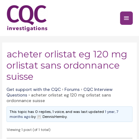
Skip
to
Main
content
Menu
acheter orlistat eg 120 mg
orlistat sans ordonnance
suisse
Get support with the CQC
›
Forums
›
CQC Interview
Questions
›
acheter orlistat eg 120 mg orlistat sans
ordonnance suisse
This topic has 0 replies, 1 voice, and was last updated
1 year, 7
months ago
by
DennisHemby.
Viewing 1 post (of 1 total)