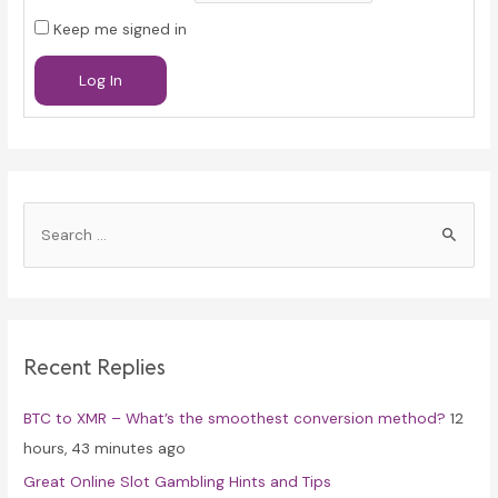
Keep me signed in
Log In
S
e
a
r
c
Recent Replies
h
f
BTC to XMR – What’s the smoothest conversion method?
12
o
hours, 43 minutes ago
r
Great Online Slot Gambling Hints and Tips
: