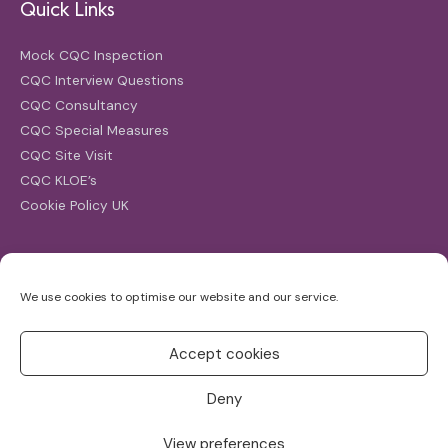
Quick Links
Mock CQC Inspection
CQC Interview Questions
CQC Consultancy
CQC Special Measures
CQC Site Visit
CQC KLOE’s
Cookie Policy UK
Search
We use cookies to optimise our website and our service.
Search
for:
Accept cookies
Deny
View preferences