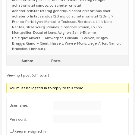
achat orlistat pas cher acheter orlistat 120 mg en ligne
achat orlistat sandoz ou acheter orlistat
acheter orlistat 120 mg generique achat orlistat pas cher
acheter orlistat sandoz 120 mg où acheter orlistat 120mg ?
France: Paris, Lyon, Marseille, Toulouse, Bordeaux, Lille, Nice,
Nantes, Strasbourg, Rennes, Grenoble, Rouen, Toulon,
Montpellier, Douai et Lens, Avignon, Saint-Etienne.
Belgique: Anvers – Antwerpen, Louvain – Leuven, Bruges –
Brugge, Gand – Gent, Hasselt, Wavre, Mons, Liege, Arlon, Namur,
Bruxelles, Limbourg.
Author
Posts
Viewing 1 post (of 1 total)
You must be logged in to reply to this topic.
Username:
Password:
Keep me signed in