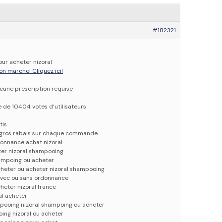
#182321
our acheter nizoral
on marche! Cliquez ici!
ucune prescription requise
e de 10404 votes d’utilisateurs
tis
e gros rabais sur chaque commande
donnance achat nizoral
ter nizoral shampooing
hampoing ou acheter
cheter ou acheter nizoral shampooing
 avec ou sans ordonnance
heter nizoral france
al acheter
mpooing nizoral shampoing ou acheter
ing nizoral ou acheter