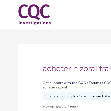
Skip
to
content
acheter nizoral fr
Get support with the CQC
›
Forums
›
CQC
acheter nizoral
This topic has 0 replies, 1 voice, and was last
Viewing 1 post (of 1 total)