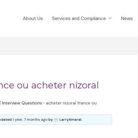
About Us
Services and Compliance
News
ance ou acheter nizoral
 Interview Questions
›
acheter nizoral france ou
 updated
1 year, 7 months ago
by
LarryAmaral.