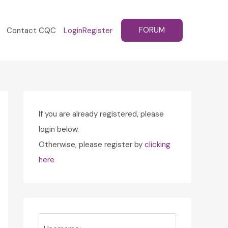
FORUM
Contact CQC
Login
Register
If you are already registered, please
login below.
Otherwise, please register by
clicking
here