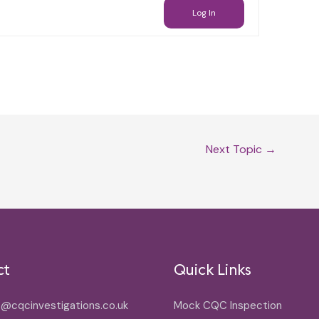
Log In
Next Topic
→
ct
Quick Links
o@cqcinvestigations.co.uk
Mock CQC Inspection