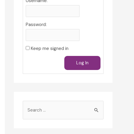
Username:
Password:
Keep me signed in
Log In
S
e
a
r