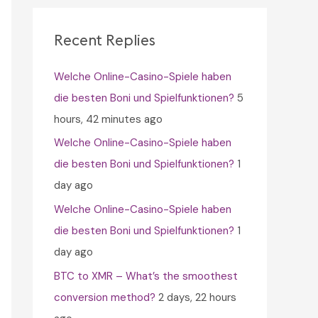
c
h
Recent Replies
f
Welche Online-Casino-Spiele haben
o
die besten Boni und Spielfunktionen?
5
r
hours, 42 minutes ago
:
Welche Online-Casino-Spiele haben
die besten Boni und Spielfunktionen?
1
day ago
Welche Online-Casino-Spiele haben
die besten Boni und Spielfunktionen?
1
day ago
BTC to XMR – What’s the smoothest
conversion method?
2 days, 22 hours