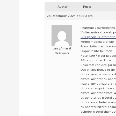
Author
Posts
25 December 2024 at 2:30 pm
Pharmacie européenne
Visitez notre site web p
Prix speciaux internet b
Forme medicale: pilule
Prescription requise: A
LarryAmaral
Disponibilité: In Stock!
Participant
Note 4,99 / 5 sur la bas
24h support en ligne
Resultats rapides garan
Des pilules bonus et d
nizoral avec ou sans or
nizoral acheter ou ache
nizoral achat nizoral s
nizoral shampoing ou a
nizoral acheter nizoral
ou acheter du nizoral ac
nizoral ou acheter nizor
ou acheter nizoral sha
acheter nizoral shampoo