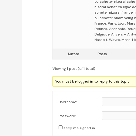
ou acheter nizoral achet
nizoral achat en ligne a
acheter nizoral france n
ou acheter shampoing ni
France: Paris, Lyon, Mars
Rennes, Grenoble, Rouen,
Belgique: Anvers – Antw
Hasselt, Wavre, Mons, Li
Author
Posts
Viewing 1 post (of 1 total)
You must be logged in to reply to this topic.
Username:
Password:
Keep me signed in