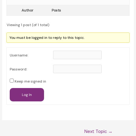
Author
Posts
Viewing 1 post (of 1 total)
You must be logged in to reply to this topic.
Username:
Password:
Keep me signed in
Log In
Post
Next Topic
→