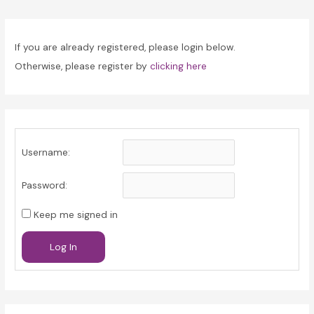
navigation
If you are already registered, please login below.
Otherwise, please register by
clicking here
Username:
Password:
Keep me signed in
Log In