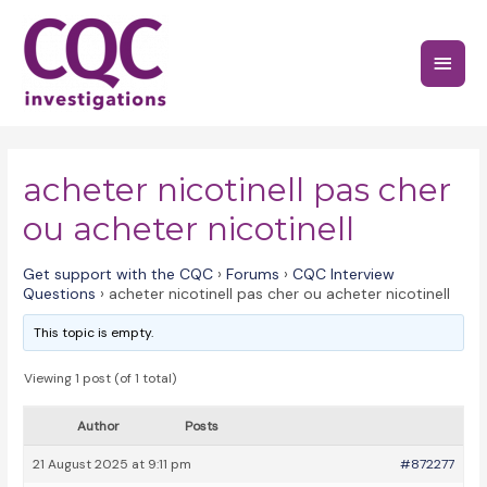
Skip
to
Main
content
Menu
acheter nicotinell pas cher
ou acheter nicotinell
Get support with the CQC
›
Forums
›
CQC Interview
Questions
›
acheter nicotinell pas cher ou acheter nicotinell
This topic is empty.
Viewing 1 post (of 1 total)
Author
Posts
21 August 2025 at 9:11 pm
#872277