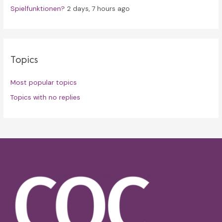
Spielfunktionen?
2 days, 7 hours ago
Topics
Most popular topics
Topics with no replies