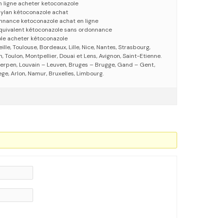
n ligne acheter ketoconazole
ylan kétoconazole achat
nnance ketoconazole achat en ligne
quivalent kétoconazole sans ordonnance
e acheter kétoconazole
eille, Toulouse, Bordeaux, Lille, Nice, Nantes, Strasbourg,
 Toulon, Montpellier, Douai et Lens, Avignon, Saint-Etienne.
erpen, Louvain – Leuven, Bruges – Brugge, Gand – Gent,
ege, Arlon, Namur, Bruxelles, Limbourg.