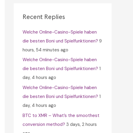
c
h
Recent Replies
f
Welche Online-Casino-Spiele haben
o
die besten Boni und Spielfunktionen?
9
r
hours, 54 minutes ago
:
Welche Online-Casino-Spiele haben
die besten Boni und Spielfunktionen?
1
day, 4 hours ago
Welche Online-Casino-Spiele haben
die besten Boni und Spielfunktionen?
1
day, 4 hours ago
BTC to XMR – What’s the smoothest
conversion method?
3 days, 2 hours