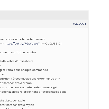
#220076
dessous pour acheter ketoconazole
 —>
https://cutt.ly/FGWbWeT
<— CLIQUEZ ICI
cune prescription requise
5545 votes d’utilisateurs
e
e gros rabais sur chaque commande
tie
cription kétoconazole sans ordonnance prix
at ketoconazole creme
ans ordonnance acheter ketoconazole gel
toconazole sans ordonnance ketoconazole sans
chat ketoconazole
eter ketoconazole mylan