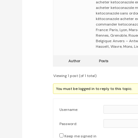
acheter ketoconazole e
acheter ketoconazole m
ketoconazole sans ordo
kétoconazole acheter e
commander ketoconazol
France: Paris, Lyon, Mars
Rennes, Grenoble, Rouen,
Belgique: Anvers – Antw
Hasselt, Wavre, Mons, Li
Author
Posts
Viewing 1 post (of 1 total)
You must be logged in to reply to this topic.
Username:
Password:
Keep me signed in