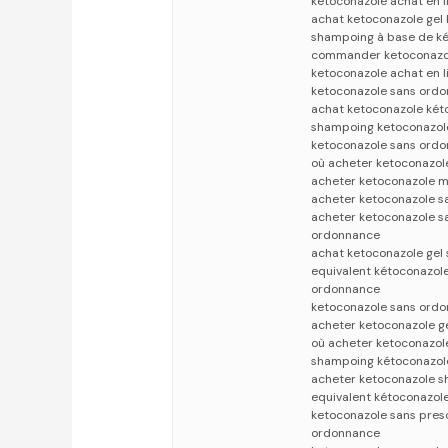
ketoconazole achat en 
achat ketoconazole gel
shampoing à base de ké
commander ketoconazol
ketoconazole achat en 
ketoconazole sans ordo
achat ketoconazole két
shampoing ketoconazol
ketoconazole sans ordo
où acheter ketoconazol
acheter ketoconazole m
acheter ketoconazole s
acheter ketoconazole s
ordonnance
achat ketoconazole gel
equivalent kétoconazol
ordonnance
ketoconazole sans ord
acheter ketoconazole g
où acheter ketoconazol
shampoing kétoconazole
acheter ketoconazole s
equivalent kétoconazol
ketoconazole sans pres
ordonnance