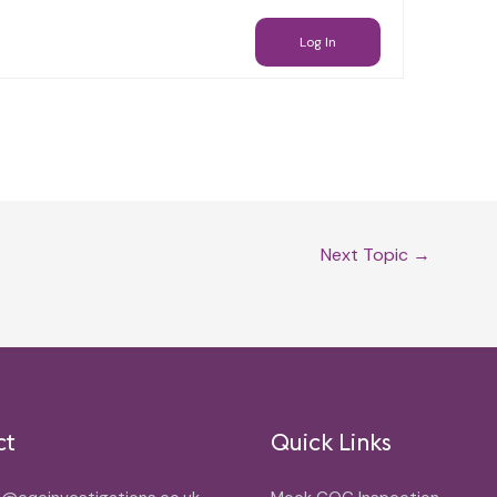
Log In
Next Topic
→
ct
Quick Links