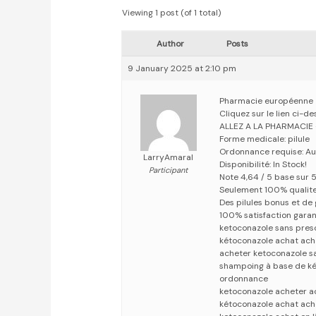
Viewing 1 post (of 1 total)
Author
Posts
9 January 2025 at 2:10 pm
Pharmacie européenne
Cliquez sur le lien ci-
ALLEZ A LA PHARMACIE
Forme medicale: pilule
Ordonnance requise: Au
LarryAmaral
Disponibilité: In Stock!
Participant
Note 4,64 / 5 base sur 
Seulement 100% qualit
Des pilules bonus et d
100% satisfaction garan
ketoconazole sans pres
kétoconazole achat ach
acheter ketoconazole s
shampoing à base de ké
ordonnance
ketoconazole acheter a
kétoconazole achat ach