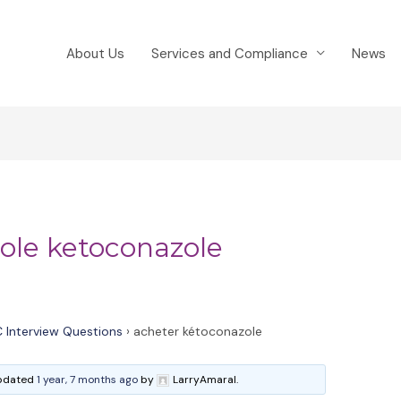
About Us
Services and Compliance
News
ole ketoconazole
 Interview Questions
›
acheter kétoconazole
 updated
1 year, 7 months ago
by
LarryAmaral.