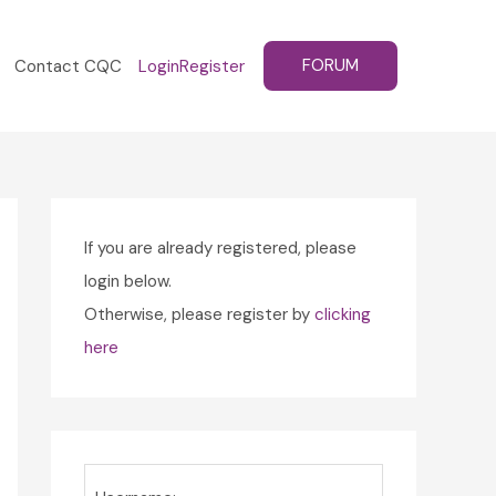
FORUM
Contact CQC
Login
Register
If you are already registered, please
login below.
Otherwise, please register by
clicking
here