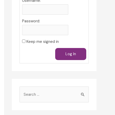
Username:
Password:
Keep me signed in
Log In
S
e
a
r