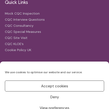
Quick Links
Mock CQC Inspection
CQC Interview Questions
CQC Consultancy
CQC Special Measures
CQC Site Visit
CQC KLOE’s
Cookie Policy UK
Search
We use cookies to optimise our website and our service.
Search
for:
Accept cookies
Deny
View preferences