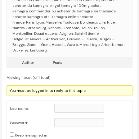
acheter du kamagra a paris acheter du kamagra pas cher
acheter du kamagra en gel kamagra 100mg achat
kamagra commander ou acheter du kamagra en thailande
acheter kamagra oral kamagra online acheter
France: Paris, Lyon, Marseille, Toulouse, Bordeaux, Lille, Nice,
Nantes, Strasbourg, Rennes, Grenoble, Rouen, Toulon,
Montpellier, Douai et Lens, Avignon, Saint-Etienne.
Belgique: Anvers – Antwerpen, Louvain – Leuven, Bruges –
Brugge, Gand – Gent, Hasselt, Wavre, Mons, Liege, Arlon, Namur,
Bruxelles, Limbourg.
Author
Posts
Viewing 1 post (of 1 total)
You must be logged in to reply to this topic.
Username:
Password:
Keep me signed in