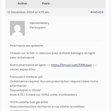
Author
Posts
13 December 2024 at 4:15 am
#145424
DennisHemby
Participant
Pharmacie européenne
Cliquez sur le lien ci-dessous pour acheter kamagra en ligne
sans ordonnance
Notre pharmacie en ligne —>
https://tinyurl.com/55fh3xut
<—
visitez aujourd’hui
Formulaire medical: pill
Ordonnance requise: Aucune prescription requise (dans notre
pharmacie)
Disponibilité: In Stock!
Note 4,72 / 5 base sur 10162 votes d’utilisateurs
100% satisfaction garantie
Nous sommes fiers de fournir a nos clients le meilleur