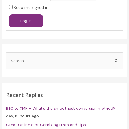
Keep me signed in
Log In
S
e
a
r
c
Recent Replies
h
f
BTC to XMR – What’s the smoothest conversion method?
1
o
day, 10 hours ago
r
Great Online Slot Gambling Hints and Tips
: