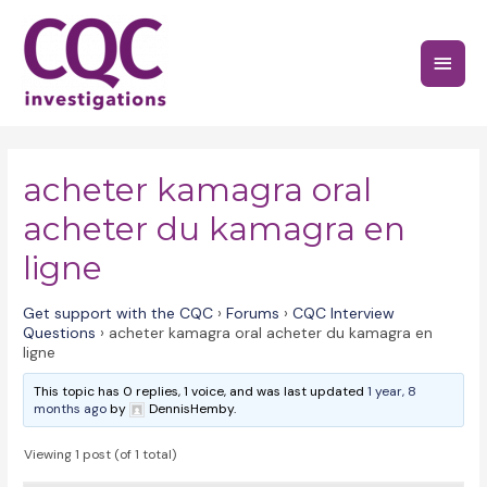
Skip
to
Main
content
Menu
acheter kamagra oral
acheter du kamagra en
ligne
Get support with the CQC
›
Forums
›
CQC Interview
Questions
›
acheter kamagra oral acheter du kamagra en
ligne
This topic has 0 replies, 1 voice, and was last updated
1 year, 8
months ago
by
DennisHemby.
Viewing 1 post (of 1 total)