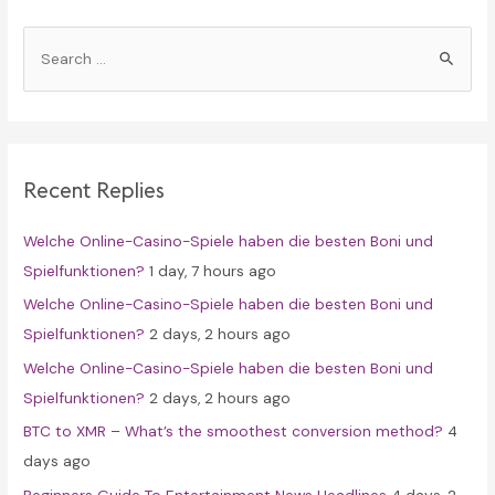
S
e
a
r
c
Recent Replies
h
f
Welche Online-Casino-Spiele haben die besten Boni und
o
Spielfunktionen?
1 day, 7 hours ago
r
Welche Online-Casino-Spiele haben die besten Boni und
:
Spielfunktionen?
2 days, 2 hours ago
Welche Online-Casino-Spiele haben die besten Boni und
Spielfunktionen?
2 days, 2 hours ago
BTC to XMR – What’s the smoothest conversion method?
4
days ago
Beginners Guide To Entertainment News Headlines
4 days, 2