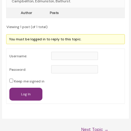
Campbellton, Edmunston, Bathurst.
Author
Posts
Viewing 1 post (of 1 total)
You must be logged in to reply to this topic.
Username:
Password:
Keep me signed in
Log In
Post
Next Topic
→