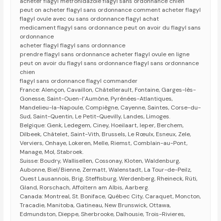
acheter flagyl metronidazole flagyl sans ordonnance chien
peut on acheter flagyl sans ordonnance comment acheter flagyl
flagyl ovule avec ou sans ordonnance flagyl achat
medicament flagyl sans ordonnance peut on avoir du flagyl sans
ordonnance
acheter flagyl flagyl sans ordonnance
prendre flagyl sans ordonnance acheter flagyl ovule en ligne
peut on avoir du flagyl sans ordonnance flagyl sans ordonnance
chien
flagyl sans ordonnance flagyl commander
France: Alençon, Cavaillon, Châtellerault, Fontaine, Garges-lès-
Gonesse, Saint-Ouen-l’Aumône, Pyrénées-Atlantiques,
Mandelieu-la-Napoule, Compiègne, Cayenne, Saintes, Corse-du-
Sud, Saint-Quentin, Le Petit-Quevilly, Landes, Limoges.
Belgique: Genk, Ledegem, Ciney, Hoeilaart, Ieper, Berchem,
Dilbeek, Châtelet, Saint-Vith, Brussels, Le Rœulx, Esneux, Zele,
Verviers, Onhaye, Lokeren, Melle, Riemst, Comblain-au-Pont,
Manage, Mol, Stabroek.
Suisse: Boudry, Wallisellen, Cossonay, Kloten, Waldenburg,
Aubonne, Biel/Bienne, Zermatt, Walenstadt, La Tour-de-Peilz,
Ouest Lausannois, Brig, Steffisburg, Werdenberg, Rheineck, Rüti,
Gland, Rorschach, Affoltern am Albis, Aarberg.
Canada: Montreal, St. Boniface, Québec City, Caraquet, Moncton,
Tracadie, Manitoba, Gatineau, New Brunswick, Ottawa,
Edmundston, Dieppe, Sherbrooke, Dalhousie, Trois-Rivieres,