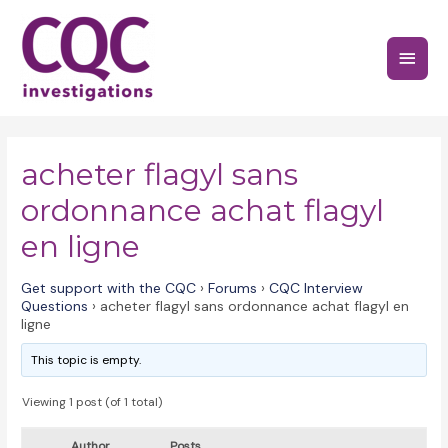
Skip
to
Main
content
Menu
acheter flagyl sans
ordonnance achat flagyl
en ligne
Get support with the CQC
›
Forums
›
CQC Interview
Questions
›
acheter flagyl sans ordonnance achat flagyl en
ligne
This topic is empty.
Viewing 1 post (of 1 total)
Author
Posts