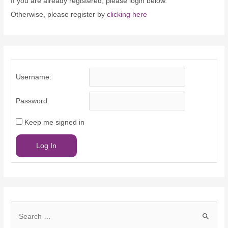
If you are already registered, please login below.
Otherwise, please register by
clicking here
Username:
Password:
Keep me signed in
Log In
S
e