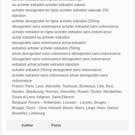
ou acheter estradiol acheter estradiol naturel
acheter desogestrel en ligne acheter estradiol valerate 250
injection
acheter desogestrel en ligne acheter estradiol 250mg
désogestrel sans ordonnance acheter estradiol sans ordonnance
acheter estradiol en ligne acheter estradiol sans ordonnance
achat estradiol ou acheter estradiol
desogestrel sans ordonnance achat estradiol
estradiol acheter acheter estradiol 250mg
pilule desogestrel sans ordonnance désogestrel sans ordonnance
désogestrel sans ordonnance désogestrel sans ordonnance
estradiol achat acheter estradiol injection
acheter estradiol 250mg desogestrel sans ordonnance
acheter estradiol sans ordonnance pilule desogestrel sans
ordonnance
France: Paris, Lyon, Marseille, Toulouse, Bordeaux, Lille, Nice,
Nantes, Strasbourg, Rennes, Grenoble, Rouen, Toulon, Montpellier,
Douai et Lens, Avignon, Saint-Etienne.
Belgique: Anvers – Antwerpen, Louvain – Leuven, Bruges –
Brugge, Gand – Gent, Hasselt, Wavre, Mons, Liege, Arlon, Namur,
Bruxelles, Limbourg.
Author
Posts