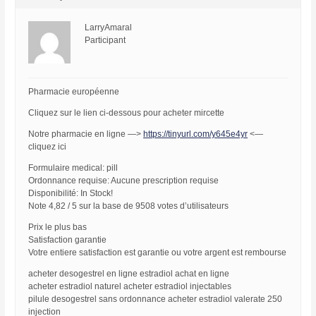
LarryAmaral
Participant
Pharmacie européenne
Cliquez sur le lien ci-dessous pour acheter mircette
Notre pharmacie en ligne —>
https://tinyurl.com/y645e4yr
<—
cliquez ici
Formulaire medical: pill
Ordonnance requise: Aucune prescription requise
Disponibilité: In Stock!
Note 4,82 / 5 sur la base de 9508 votes d’utilisateurs
Prix le plus bas
Satisfaction garantie
Votre entiere satisfaction est garantie ou votre argent est rembourse
acheter desogestrel en ligne estradiol achat en ligne
acheter estradiol naturel acheter estradiol injectables
pilule desogestrel sans ordonnance acheter estradiol valerate 250
injection