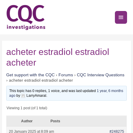
Skip
to
Main
content
Men
acheter estradiol estradiol
acheter
Get support with the CQC
›
Forums
›
CQC Interview Questions
›
acheter estradiol estradiol acheter
This topic has 0 replies, 1 voice, and was last updated
1 year, 6 months
ago
by
LarryAmaral.
Viewing 1 post (of 1 total)
Author
Posts
20 January 2025 at 8:09 am
#248275