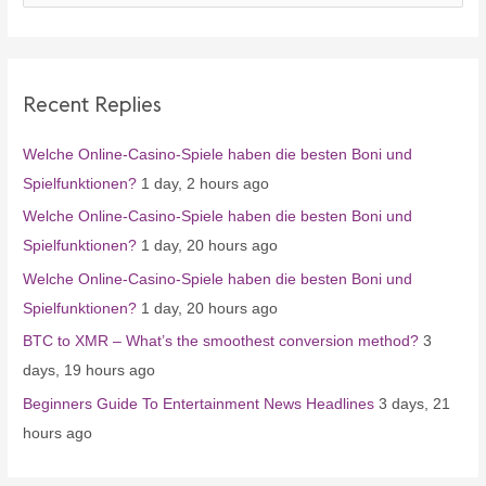
a
r
c
Recent Replies
h
f
Welche Online-Casino-Spiele haben die besten Boni und
o
Spielfunktionen?
1 day, 2 hours ago
r
Welche Online-Casino-Spiele haben die besten Boni und
:
Spielfunktionen?
1 day, 20 hours ago
Welche Online-Casino-Spiele haben die besten Boni und
Spielfunktionen?
1 day, 20 hours ago
BTC to XMR – What’s the smoothest conversion method?
3
days, 19 hours ago
Beginners Guide To Entertainment News Headlines
3 days, 21
hours ago