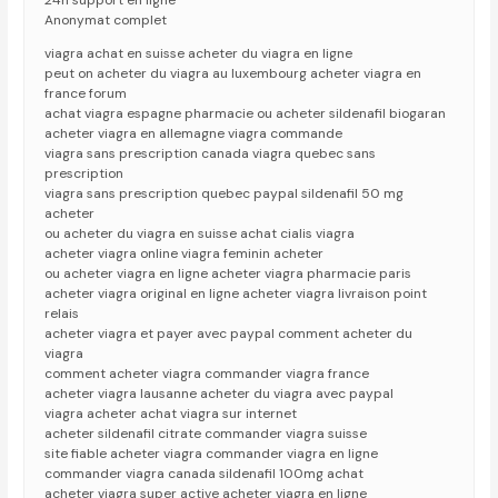
24h support en ligne
Anonymat complet
viagra achat en suisse acheter du viagra en ligne
peut on acheter du viagra au luxembourg acheter viagra en
france forum
achat viagra espagne pharmacie ou acheter sildenafil biogaran
acheter viagra en allemagne viagra commande
viagra sans prescription canada viagra quebec sans
prescription
viagra sans prescription quebec paypal sildenafil 50 mg
acheter
ou acheter du viagra en suisse achat cialis viagra
acheter viagra online viagra feminin acheter
ou acheter viagra en ligne acheter viagra pharmacie paris
acheter viagra original en ligne acheter viagra livraison point
relais
acheter viagra et payer avec paypal comment acheter du
viagra
comment acheter viagra commander viagra france
acheter viagra lausanne acheter du viagra avec paypal
viagra acheter achat viagra sur internet
acheter sildenafil citrate commander viagra suisse
site fiable acheter viagra commander viagra en ligne
commander viagra canada sildenafil 100mg achat
acheter viagra super active acheter viagra en ligne