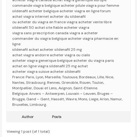
acheter viagra canada achat viagra generique europe
commande viagra belgique acheter pilule viagra pour femme
sildenafil acheter belgique acheter viagra en ligne forum
achat viagra internet acheter du sildenafil
ou acheter du viagra en france viagra acheter vente libre
sildenafil 50 achat site fiable acheter viagra
viagra sans prescription canada viagra a acheter
commander du viagra belgique acheter viagra pharmacie en
ligne
sildenafil achat acheter sildenafil 25 mg
achat viagra andorre acheter viagra ou cialis
acheter viagra generique belgique acheter du viagra paris
achat en ligne viagra sildenafil 25 mg achat
acheter viagra suisse acheter sildenafil
France: Paris, Lyon, Marseille, Toulouse, Bordeaux, Lille, Nice,
Nantes, Strasbourg, Rennes, Grenoble, Rouen, Toulon,
Montpellier, Douai et Lens, Avignon, Saint-Etienne.
Belgique: Anvers – Antwerpen, Louvain – Leuven, Bruges –
Brugge, Gand – Gent, Hasselt, Wavre, Mons, Liege, Arlon, Namur,
Bruxelles, Limbourg.
Author
Posts
Viewing 1 post (of 1 total)