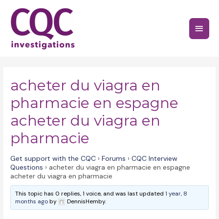
Skip
to
Main
content
Menu
acheter du viagra en
pharmacie en espagne
acheter du viagra en
pharmacie
Get support with the CQC
›
Forums
›
CQC Interview
Questions
›
acheter du viagra en pharmacie en espagne
acheter du viagra en pharmacie
This topic has 0 replies, 1 voice, and was last updated
1 year, 8
months ago
by
DennisHemby.