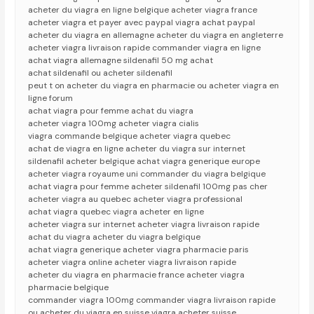
acheter du viagra en ligne belgique acheter viagra france
acheter viagra et payer avec paypal viagra achat paypal
acheter du viagra en allemagne acheter du viagra en angleterre
acheter viagra livraison rapide commander viagra en ligne
achat viagra allemagne sildenafil 50 mg achat
achat sildenafil ou acheter sildenafil
peut t on acheter du viagra en pharmacie ou acheter viagra en
ligne forum
achat viagra pour femme achat du viagra
acheter viagra 100mg acheter viagra cialis
viagra commande belgique acheter viagra quebec
achat de viagra en ligne acheter du viagra sur internet
sildenafil acheter belgique achat viagra generique europe
acheter viagra royaume uni commander du viagra belgique
achat viagra pour femme acheter sildenafil 100mg pas cher
acheter viagra au quebec acheter viagra professional
achat viagra quebec viagra acheter en ligne
acheter viagra sur internet acheter viagra livraison rapide
achat du viagra acheter du viagra belgique
achat viagra generique acheter viagra pharmacie paris
acheter viagra online acheter viagra livraison rapide
acheter du viagra en pharmacie france acheter viagra
pharmacie belgique
commander viagra 100mg commander viagra livraison rapide
ou acheter du viagra en suisse viagra acheter suisse