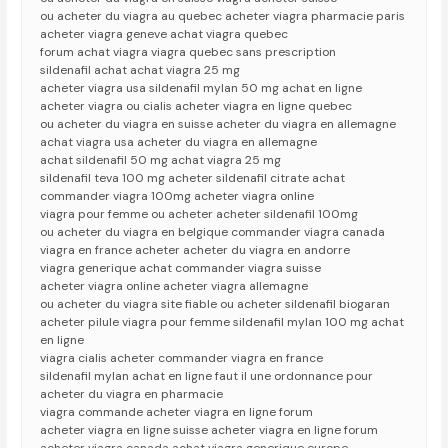
ou acheter du viagra au quebec acheter viagra pharmacie paris
acheter viagra geneve achat viagra quebec
forum achat viagra viagra quebec sans prescription
sildenafil achat achat viagra 25 mg
acheter viagra usa sildenafil mylan 50 mg achat en ligne
acheter viagra ou cialis acheter viagra en ligne quebec
ou acheter du viagra en suisse acheter du viagra en allemagne
achat viagra usa acheter du viagra en allemagne
achat sildenafil 50 mg achat viagra 25 mg
sildenafil teva 100 mg acheter sildenafil citrate achat
commander viagra 100mg acheter viagra online
viagra pour femme ou acheter acheter sildenafil 100mg
ou acheter du viagra en belgique commander viagra canada
viagra en france acheter acheter du viagra en andorre
viagra generique achat commander viagra suisse
acheter viagra online acheter viagra allemagne
ou acheter du viagra site fiable ou acheter sildenafil biogaran
acheter pilule viagra pour femme sildenafil mylan 100 mg achat
en ligne
viagra cialis acheter commander viagra en france
sildenafil mylan achat en ligne faut il une ordonnance pour
acheter du viagra en pharmacie
viagra commande acheter viagra en ligne forum
acheter viagra en ligne suisse acheter viagra en ligne forum