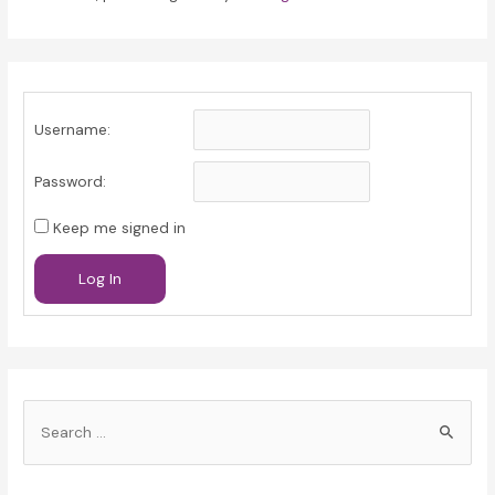
Username:
Password:
Keep me signed in
Log In
S
e
a