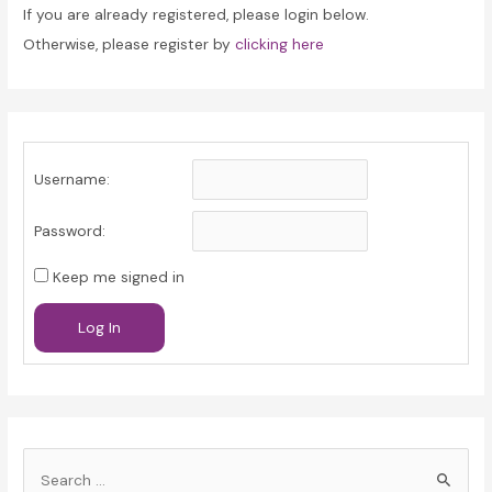
If you are already registered, please login below.
Otherwise, please register by
clicking here
Username:
Password:
Keep me signed in
Log In
S
e