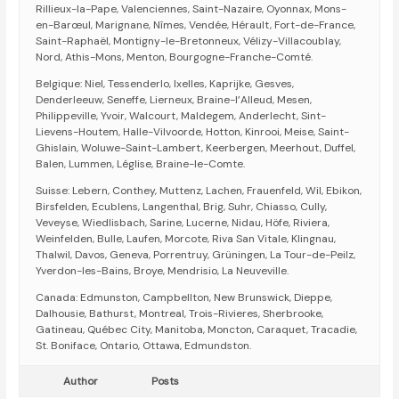
Rillieux-la-Pape, Valenciennes, Saint-Nazaire, Oyonnax, Mons-
en-Barœul, Marignane, Nîmes, Vendée, Hérault, Fort-de-France,
Saint-Raphaël, Montigny-le-Bretonneux, Vélizy-Villacoublay,
Nord, Athis-Mons, Menton, Bourgogne-Franche-Comté.
Belgique: Niel, Tessenderlo, Ixelles, Kaprijke, Gesves,
Denderleeuw, Seneffe, Lierneux, Braine-l’Alleud, Mesen,
Philippeville, Yvoir, Walcourt, Maldegem, Anderlecht, Sint-
Lievens-Houtem, Halle-Vilvoorde, Hotton, Kinrooi, Meise, Saint-
Ghislain, Woluwe-Saint-Lambert, Keerbergen, Meerhout, Duffel,
Balen, Lummen, Léglise, Braine-le-Comte.
Suisse: Lebern, Conthey, Muttenz, Lachen, Frauenfeld, Wil, Ebikon,
Birsfelden, Ecublens, Langenthal, Brig, Suhr, Chiasso, Cully,
Veveyse, Wiedlisbach, Sarine, Lucerne, Nidau, Höfe, Riviera,
Weinfelden, Bulle, Laufen, Morcote, Riva San Vitale, Klingnau,
Thalwil, Davos, Geneva, Porrentruy, Grüningen, La Tour-de-Peilz,
Yverdon-les-Bains, Broye, Mendrisio, La Neuveville.
Canada: Edmunston, Campbellton, New Brunswick, Dieppe,
Dalhousie, Bathurst, Montreal, Trois-Rivieres, Sherbrooke,
Gatineau, Québec City, Manitoba, Moncton, Caraquet, Tracadie,
St. Boniface, Ontario, Ottawa, Edmundston.
Author
Posts