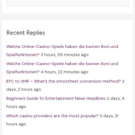
a
r
c
Recent Replies
h
f
Welche Online-Casino-Spiele haben die besten Boni und
o
Spielfunktionen?
3 hours, 59 minutes ago
r
Welche Online-Casino-Spiele haben die besten Boni und
:
Spielfunktionen?
4 hours, 22 minutes ago
BTC to XMR – What’s the smoothest conversion method?
2
days, 2 hours ago
Beginners Guide To Entertainment News Headlines
2 days, 4
hours ago
Which casino providers are the most popular?
3 days, 21
hours ago