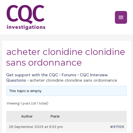
Skip
to
Main
content
Menu
acheter clonidine clonidine
sans ordonnance
Get support with the CQC
›
Forums
›
CQC Interview
Questions
›
acheter clonidine clonidine sans ordonnance
This topic is empty.
Viewing 1 post (of 1 total)
Author
Posts
28 September 2025 at 9:52 pm
#971129