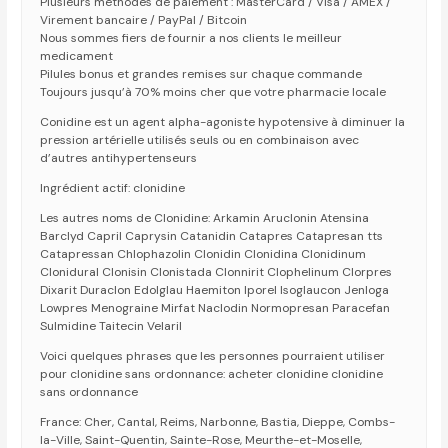
Plusieurs méthodes de paiement : MasterCard / Visa / AMEX /
Virement bancaire / PayPal / Bitcoin
Nous sommes fiers de fournir a nos clients le meilleur
medicament
Pilules bonus et grandes remises sur chaque commande
Toujours jusqu’à 70% moins cher que votre pharmacie locale
Conidine est un agent alpha-agoniste hypotensive à diminuer la
pression artérielle utilisés seuls ou en combinaison avec
d’autres antihypertenseurs
Ingrédient actif: clonidine
Les autres noms de Clonidine: Arkamin Aruclonin Atensina
Barclyd Capril Caprysin Catanidin Catapres Catapresan tts
Catapressan Chlophazolin Clonidin Clonidina Clonidinum
Clonidural Clonisin Clonistada Clonnirit Clophelinum Clorpres
Dixarit Duraclon Edolglau Haemiton Iporel Isoglaucon Jenloga
Lowpres Menograine Mirfat Naclodin Normopresan Paracefan
Sulmidine Taitecin Velaril
Voici quelques phrases que les personnes pourraient utiliser
pour clonidine sans ordonnance: acheter clonidine clonidine
sans ordonnance
France: Cher, Cantal, Reims, Narbonne, Bastia, Dieppe, Combs-
la-Ville, Saint-Quentin, Sainte-Rose, Meurthe-et-Moselle,